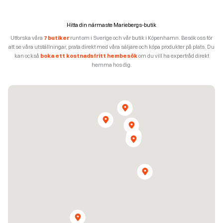
Hitta din närmaste Mariebergs-butik
Utforska våra
7 butiker
runt om i Sverige och vår butik i Köpenhamn. Besök oss för
att se våra utställningar, prata direkt med våra säljare och köpa produkter på plats. Du
kan också
boka ett kostnadsfritt hembesök
om du vill ha expertråd direkt
hemma hos dig.