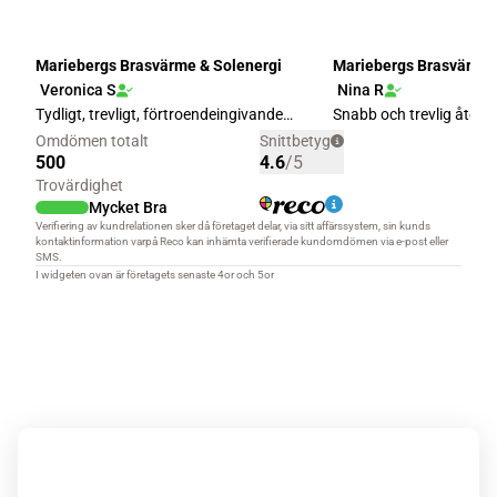
Boka ett gratis hembesök – få offert på en eldstad!