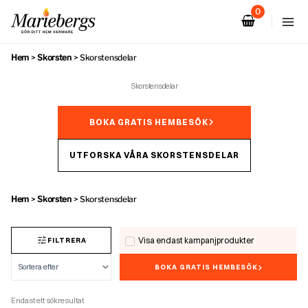
Hoppa
till
innehåll
Hem
>
Skorsten
>
Skorstensdelar
Skorstensdelar
BOKA GRATIS HEMBESÖK
UTFORSKA VÅRA SKORSTENSDELAR
Hem
>
Skorsten
>
Skorstensdelar
Visa endast kampanjprodukter
FILTRERA
BOKA GRATIS HEMBESÖK
Endast ett sökresultat