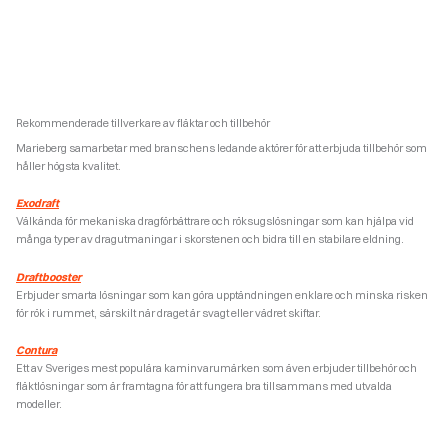
Rekommenderade tillverkare av fläktar och tillbehör
Marieberg samarbetar med branschens ledande aktörer för att erbjuda tillbehör som
håller högsta kvalitet.
Exodraft
Välkända för mekaniska dragförbättrare och röksugslösningar som kan hjälpa vid
många typer av dragutmaningar i skorstenen och bidra till en stabilare eldning.
Draftbooster
Erbjuder smarta lösningar som kan göra upptändningen enklare och minska risken
för rök i rummet, särskilt när draget är svagt eller vädret skiftar.
Contura
Ett av Sveriges mest populära kaminvarumärken som även erbjuder tillbehör och
fläktlösningar som är framtagna för att fungera bra tillsammans med utvalda
modeller.