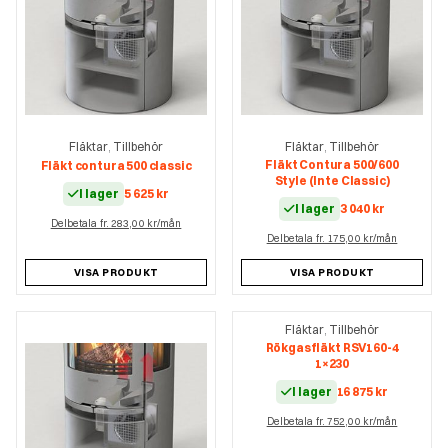
Fläktar
Tillbehör
Fläktar
Tillbehör
,
,
Fläkt Contura 500/600
Fläkt contura 500 classic
Style (Inte Classic)
I lager
5 625
kr
I lager
3 040
kr
Delbetala fr. 283,00 kr/mån
Delbetala fr. 175,00 kr/mån
VISA PRODUKT
VISA PRODUKT
Fläktar
Tillbehör
,
Rökgasfläkt RSV160-4
1×230
I lager
16 875
kr
Delbetala fr. 752,00 kr/mån