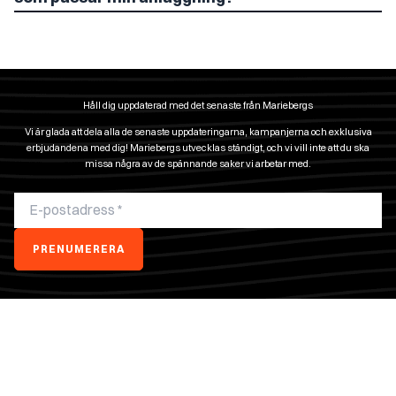
din installation uppfyller alla krav och fungerar optimalt.
Börja med att kontrollera din kaminmodell och skorstenens höjd samt när problemen
brukar uppstå. Med denna information kan vi rekommendera en skräddarsydd
lösning som matchar din specifika situation istället för en standardlösning.
Håll dig uppdaterad med det senaste från Mariebergs
Vi är glada att dela alla de senaste uppdateringarna, kampanjerna och exklusiva
erbjudandena med dig! Mariebergs utvecklas ständigt, och vi vill inte att du ska
missa några av de spännande saker vi arbetar med.
PRENUMERERA