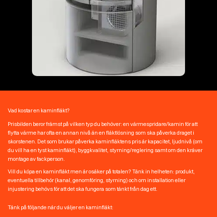
Vad kostar en kaminfläkt?
Prisbilden beror främst på vilken typ du behöver: en värmespridare/kamin för att
flytta värme har ofta en annan nivå än en fläktlösning som ska påverka draget i
skorstenen. Det som brukar påverka kaminfläktens pris är kapacitet, ljudnivå (om
du vill ha en tyst kaminfläkt), byggkvalitet, styrning/reglering samt om den kräver
montage av fackperson.
Vill du köpa en kaminfläkt men är osäker på totalen? Tänk in helheten: produkt,
eventuella tillbehör (kanal, genomföring, styrning) och om installation eller
injustering behövs för att det ska fungera som tänkt från dag ett.
Tänk på följande när du väljer en kaminfläkt: