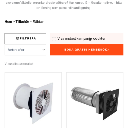
skorstensfläkt eller en enkel dragförbättrare? Här kan du jämföra alternativ och hitta
en lösning som passar din anläggning.
Hem
>
Tillbehör
>
Fläktar
Visa endast kampanjprodukter
FILTRERA
BOKA GRATIS HEMBESÖK
Visar alla 20 resultat