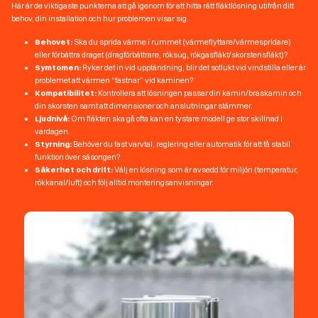
Här är de viktigaste punkterna att gå igenom för att hitta rätt fläktlösning utifrån ditt
behov, din installation och hur problemen visar sig.
Behovet:
Ska du sprida värme i rummet (värmeflyttare/värmespridare)
eller förbättra draget (dragförbättrare, röksug, rökgasfläkt/skorstensfläkt)?
Symtomen:
Ryker det in vid upptändning, blir det sotlukt vid vindstilla eller är
problemet att värmen “fastnar” vid kaminen?
Kompatibilitet:
Kontrollera att lösningen passar din kamin/braskamin och
din skorsten samt att dimensioner och anslutningar stämmer.
Ljudnivå:
Om fläkten ska gå ofta kan en tystare modell ge stor skillnad i
vardagen.
Styrning:
Behöver du fast varvtal, reglering eller automatik för att få stabil
funktion över säsongen?
Säkerhet och drift:
Välj en lösning som är avsedd för miljön (temperatur,
rökkanal/luft) och följ alltid monteringsanvisningar.