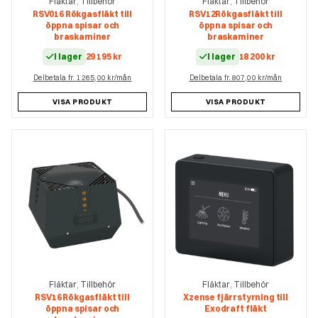
Fläktar
Tillbehör
Fläktar
Tillbehör
,
,
RSV016 Rökgasfläkt till
RSV12Rökgasfläkt till
öppna spisar och
öppna spisar och
braskaminer
braskaminer
I lager
29 195
kr
I lager
18 200
kr
Delbetala fr. 1 265,00 kr/mån
Delbetala fr. 807,00 kr/mån
VISA PRODUKT
VISA PRODUKT
Fläktar
Tillbehör
Fläktar
Tillbehör
,
,
RSV16 Rökgasfläkt till
Xzense fjärrstyrning till
öppna spisar och
Exodraft fläkt