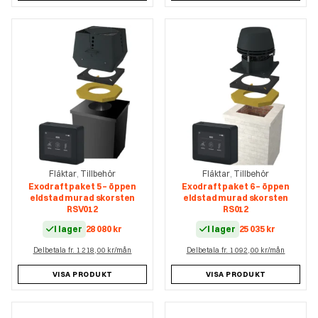
Fläktar
Tillbehör
Fläktar
Tillbehör
,
,
Exodraft paket 5 – öppen
Exodraft paket 6 – öppen
eldstad murad skorsten
eldstad murad skorsten
RSV012
RS012
I lager
28 080
kr
I lager
25 035
kr
Delbetala fr. 1 218,00 kr/mån
Delbetala fr. 1 092,00 kr/mån
VISA PRODUKT
VISA PRODUKT