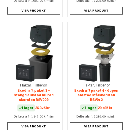
Delbetala fr. 1 081,00 kr/mån
Delbetala fr. 1 218,00 kr/mån
VISA PRODUKT
VISA PRODUKT
Fläktar
Tillbehör
Fläktar
Tillbehör
,
,
Exodraft paket 3 –
Exodraft paket 4 – öppen
Stängd eldstad murad
eldstad stålskorsten
skorsten RSV009
RSV012
I lager
26 375
kr
I lager
29 785
kr
Delbetala fr. 1 147,00 kr/mån
Delbetala fr. 1 289,00 kr/mån
VISA PRODUKT
VISA PRODUKT