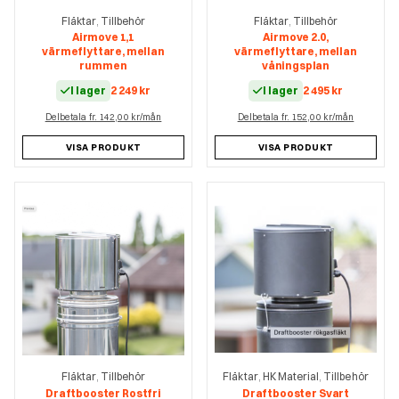
Fläktar
Tillbehör
Fläktar
Tillbehör
,
,
Airmove 1,1
Airmove 2.0,
värmeflyttare, mellan
värmeflyttare, mellan
rummen
våningsplan
I lager
2 249
kr
I lager
2 495
kr
Delbetala fr. 142,00 kr/mån
Delbetala fr. 152,00 kr/mån
VISA PRODUKT
VISA PRODUKT
Fläktar
Tillbehör
Fläktar
HK Material
Tillbehör
,
,
,
Draftbooster Rostfri
Draftbooster Svart