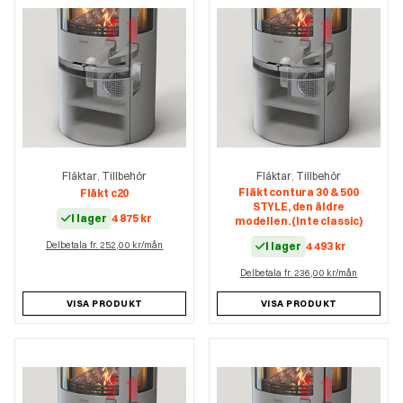
Fläktar
Tillbehör
Fläktar
Tillbehör
,
,
Fläkt contura 30 & 500
Fläkt c20
STYLE, den äldre
I lager
4 875
kr
modellen. (Inte classic)
Delbetala fr. 252,00 kr/mån
I lager
4 493
kr
Delbetala fr. 236,00 kr/mån
VISA PRODUKT
VISA PRODUKT