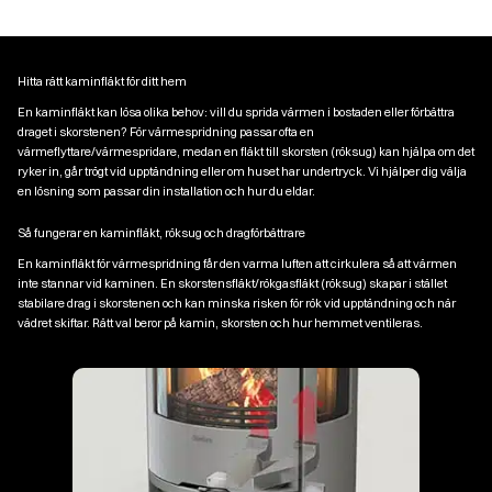
Hitta rätt kaminfläkt för ditt hem
En kaminfläkt kan lösa olika behov: vill du sprida värmen i bostaden eller förbättra
draget i skorstenen? För värmespridning passar ofta en
värmeflyttare/värmespridare, medan en fläkt till skorsten (röksug) kan hjälpa om det
ryker in, går trögt vid upptändning eller om huset har undertryck. Vi hjälper dig välja
en lösning som passar din installation och hur du eldar.
Så fungerar en kaminfläkt, röksug och dragförbättrare
En kaminfläkt för värmespridning får den varma luften att cirkulera så att värmen
inte stannar vid kaminen. En skorstensfläkt/rökgasfläkt (röksug) skapar i stället
stabilare drag i skorstenen och kan minska risken för rök vid upptändning och när
vädret skiftar. Rätt val beror på kamin, skorsten och hur hemmet ventileras.