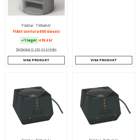
Fläktar
Tillbehör
,
Fläkt contura 600 classic
I lager
4 914
kr
Delbetala fr. 253,00 kr/mån
VISA PRODUKT
VISA PRODUKT