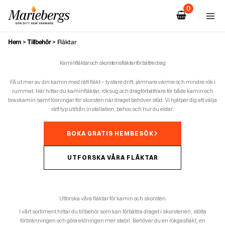
Hoppa
till
innehåll
Hem
>
Tillbehör
>
Fläktar
Kaminfläktar och skorstensfläktar för bättre drag
Få ut mer av din kamin med rätt fläkt – tystare drift, jämnare värme och mindre rök i
rummet. Här hittar du kaminfläktar, röksug och dragförbättrare för både kamin och
braskamin samt lösningar för skorsten när draget behöver stöd. Vi hjälper dig att välja
rätt typ utifrån installation, behov och hur du eldar.
BOKA GRATIS HEMBESÖK
UTFORSKA VÅRA FLÄKTAR
Utforska våra fläktar för kamin och skorsten
I vårt sortiment hittar du tillbehör som kan förbättra draget i skorstenen, stötta
förbränningen och göra eldningen mer stabil. Behöver du en rökgasfläkt, en