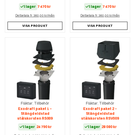
I lager
7 470
kr
I lager
7 470
kr
Delbetala fr. 360,00 kr/mån
Delbetala fr. 360,00 kr/mån
VISA PRODUKT
VISA PRODUKT
Fläktar
Tillbehör
Fläktar
Tillbehör
,
,
Exodraft paket 1 –
Exodraft paket 2 –
Stängd eldstad
Stängd eldstad
stålskorsten RS009
stålskorsten RSV009
I lager
24 790
kr
I lager
28 080
kr