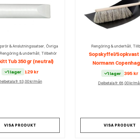
,
,
gsrör & Anslutningssatser
Övriga
Rengöring & underhåll
Till
,
Rengöring & underhåll
Tillbehör
Sopskyffel/Sopkvast
itt Tub 350 gr (neutral)
Normann Copenha
129
kr
I lager
395
kr
I lager
elbetala fr. 53,00 kr/mån
Delbetala fr. 65,00 kr/m
VISA PRODUKT
VISA PRODUKT