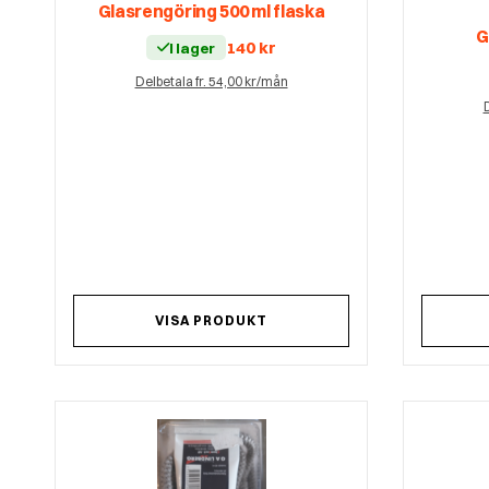
Glasrengöring 500 ml flaska
G
140
kr
I lager
Delbetala fr. 54,00 kr/mån
D
VISA PRODUKT