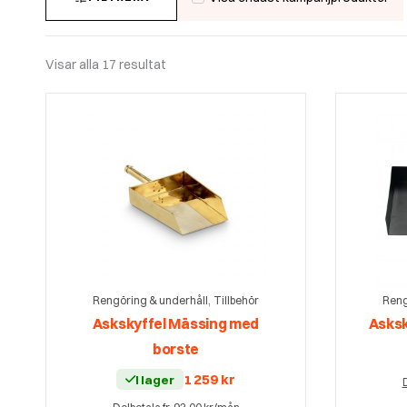
Visar alla 17 resultat
,
Rengöring & underhåll
Tillbehör
Reng
Askskyffel Mässing med
Asksk
borste
1 259
kr
I lager
D