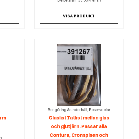
Delbetala fr. 55,00 kr/mån
VISA PRODUKT
,
Rengöring & underhåll
Reservdelar
erm
Glaslist.Tätlist mellan glas
och gjutjärn. Passar alla
Contura, Cronspisen och
ån