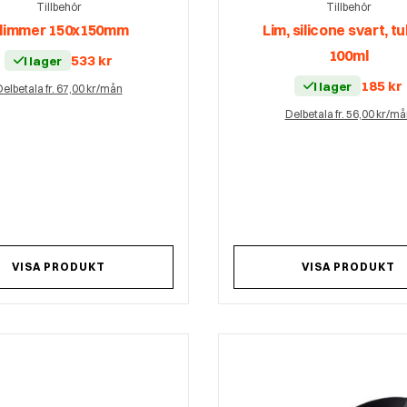
Tillbehör
Tillbehör
limmer 150x150mm
Lim, silicone svart, t
100ml
533
kr
I lager
185
kr
I lager
elbetala fr. 67,00 kr/mån
Delbetala fr. 56,00 kr/m
VISA PRODUKT
VISA PRODUKT