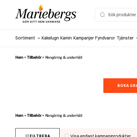
Hoppa
till
Search
for:
innehåll
Sortiment
Kakelugn
Kamin
Kampanjer
Fyndvaror
Tjänster
Hem
>
Tillbehör
>
Rengöring & underhåll
BOKA GR
Hem
>
Tillbehör
>
Rengöring & underhåll
Visa endast kampanjprodukter
FILTRERA