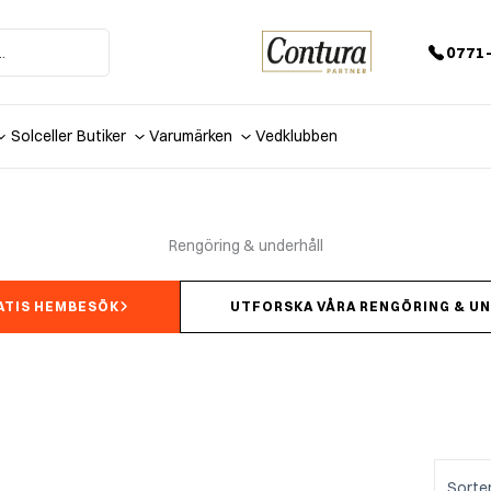
0771-
Solceller
Butiker
Varumärken
Vedklubben
Rengöring & underhåll
ATIS HEMBESÖK
UTFORSKA VÅRA RENGÖRING & U