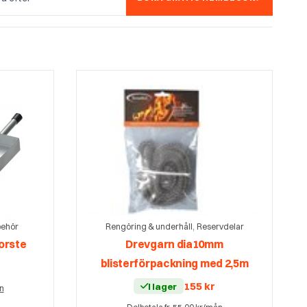
,
behör
Rengöring & underhåll
Reservdelar
orste
Drevgarn dia10mm
blisterförpackning med 2,5m
155
kr
I lager
ån