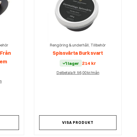
,
behör
Rengöring & underhåll
Tillbehör
 Från
Spissvärta Burk svart
gem
214
kr
I lager
Delbetala fr. 56,00 kr/mån
ån
VISA PRODUKT