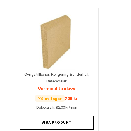
,
,
Övriga tillbehör
Rengöring & underhåll
Reservdelar
Vermiculite skiva
795
kr
Slut i lager
Delbetala fr. 82,00 kr/mån
VISA PRODUKT