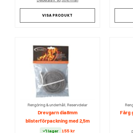
Delbetala fr. 93,00 kr/mån
VISA PRODUKT
,
Rengöring & underhåll
Reservdelar
Reng
Drevgarn dia8mm
Färg 
blisterförpackning med 2,5m
155
kr
I lager
D