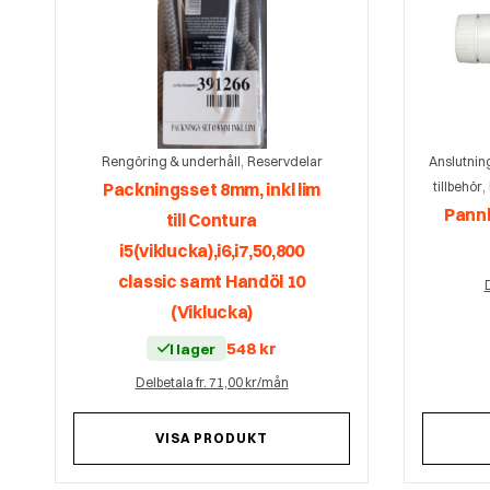
,
Rengöring & underhåll
Reservdelar
Anslutnin
,
Packningsset 8mm, inkl lim
tillbehör
Pannk
till Contura
i5(viklucka),i6,i7,50,800
classic samt Handöl 10
D
(Viklucka)
548
kr
I lager
Delbetala fr. 71,00 kr/mån
VISA PRODUKT