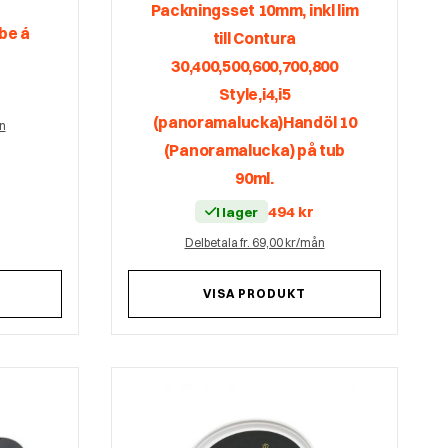
Packningsset 10mm, inkl lim
ube á
till Contura
30,400,500,600,700,800
Style,i4,i5
(panoramalucka)Handöl 10
ån
(Panoramalucka) på tub
90ml.
494
kr
I lager
Delbetala fr. 69,00 kr/mån
VISA PRODUKT