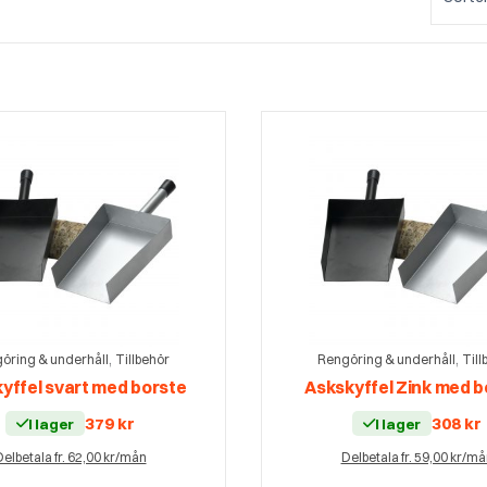
,
,
öring & underhåll
Tillbehör
Rengöring & underhåll
Till
yffel svart med borste
Askskyffel Zink med b
379
kr
308
kr
I lager
I lager
elbetala fr. 62,00 kr/mån
Delbetala fr. 59,00 kr/m