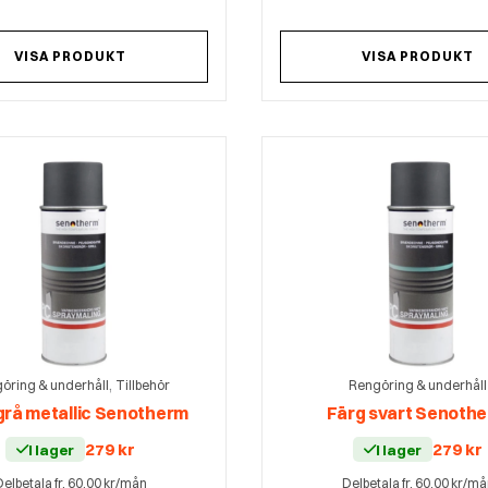
VISA PRODUKT
VISA PRODUKT
,
öring & underhåll
Tillbehör
Rengöring & underhåll
grå metallic Senotherm
Färg svart Senoth
279
kr
279
kr
I lager
I lager
elbetala fr. 60,00 kr/mån
Delbetala fr. 60,00 kr/m