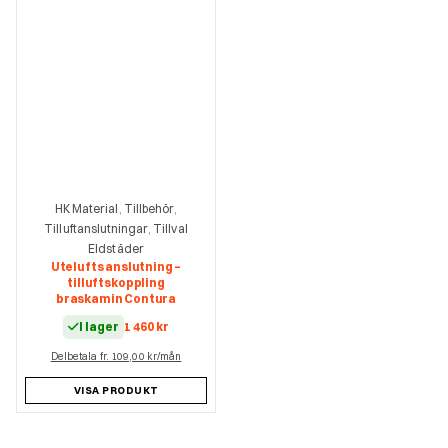
HK Material
Tillbehör
,
,
Tilluftanslutningar
Tillval
,
Eldstäder
Utelufts anslutning –
tilluftskoppling
braskamin Contura
I lager
1 460
kr
Delbetala fr. 109,00 kr/mån
VISA PRODUKT