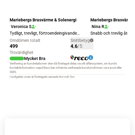
Boka ett gratis hembesök – få offert på en eldstad!