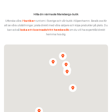
Hitta din närmaste Mariebergs-butik
Utforska våra
7 butiker
runt om i Sverige och vår butik i Köpenhamn. Besök oss för
att se våra utställningar, prata direkt med våra säljare och köpa produkter på plats. Du
kan också
boka ett kostnadsfritt hembesök
om du vill ha expertråd direkt
hemma hos dig.