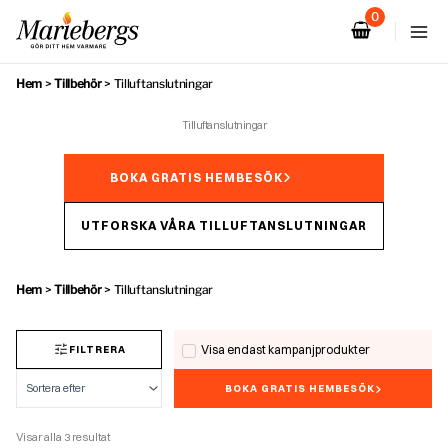
Hoppa
till
innehåll
Hem
>
Tillbehör
>
Tilluftanslutningar
Tilluftanslutningar
BOKA GRATIS HEMBESÖK
UTFORSKA VÅRA TILLUFTANSLUTNINGAR
Hem
>
Tillbehör
>
Tilluftanslutningar
Visa endast kampanjprodukter
FILTRERA
BOKA GRATIS HEMBESÖK
Visar alla 3 resultat