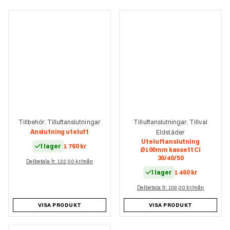
Tillbehör
Tilluftanslutningar
Tilluftanslutningar
Tillval
,
,
Anslutning uteluft
Eldstäder
Uteluftanslutning
I lager
1 760
kr
Ø100mm kassett Ci
30/40/50
Delbetala fr. 122,00 kr/mån
I lager
1 460
kr
Delbetala fr. 109,00 kr/mån
VISA PRODUKT
VISA PRODUKT