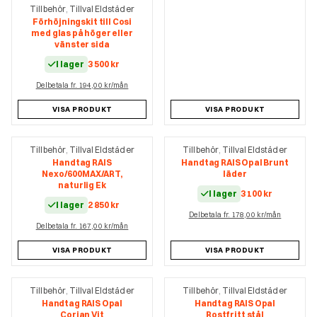
Tillbehör
Tillval Eldstäder
,
Förhöjningskit till Cosi
med glas på höger eller
vänster sida
I lager
3 500
kr
Delbetala fr. 194,00 kr/mån
VISA PRODUKT
VISA PRODUKT
Tillbehör
Tillval Eldstäder
Tillbehör
Tillval Eldstäder
,
,
Handtag RAIS
Handtag RAIS Opal Brunt
Nexo/600MAX/ART,
läder
naturlig Ek
I lager
3 100
kr
I lager
2 850
kr
Delbetala fr. 178,00 kr/mån
Delbetala fr. 167,00 kr/mån
VISA PRODUKT
VISA PRODUKT
Tillbehör
Tillval Eldstäder
Tillbehör
Tillval Eldstäder
,
,
Handtag RAIS Opal
Handtag RAIS Opal
Corian Vit
Rostfritt stål