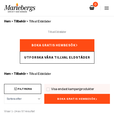
Hoppa
till
innehåll
Hem
>
Tillbehör
>
Tillval Eldstäder
Tillval Eldstäder
BOKA GRATIS HEMBESÖK
UTFORSKA VÅRA TILLVAL ELDSTÄDER
Hem
>
Tillbehör
>
Tillval Eldstäder
Visa endast kampanjprodukter
FILTRERA
BOKA GRATIS HEMBESÖK
Visar 1–24 av 57 resultat