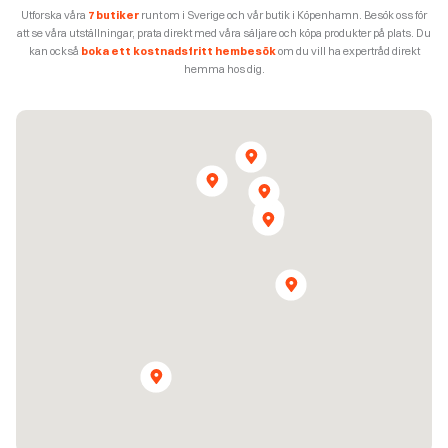
Utforska våra
7 butiker
runt om i Sverige och vår butik i Köpenhamn. Besök oss för
att se våra utställningar, prata direkt med våra säljare och köpa produkter på plats. Du
kan också
boka ett kostnadsfritt hembesök
om du vill ha expertråd direkt
hemma hos dig.