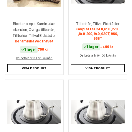
Bioetanol spis
Kamin utan
Tillbehör
Tillval Eldstäder
,
,
Kokplatta C510, 610 ,720T
skorsten
Övriga tillbehör
,
,
,810 ,300, 910, 920T, 956,
Tillbehör
Tillval Eldstäder
,
956T
Keramiska vedträSet
I lager
1 100
kr
I lager
790
kr
Delbetala fr. 94,00 kr/mån
Delbetala fr. 81,00 kr/mån
VISA PRODUKT
VISA PRODUKT