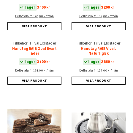
I lager
3 400
kr
I lager
3 200
kr
Delbetala fr. 190,00 kr/mån
Delbetala fr. 182,00 kr/mån
VISA PRODUKT
VISA PRODUKT
Tillbehör
Tillval Eldstäder
Tillbehör
Tillval Eldstäder
,
,
Handtag RAIS Opal Svart
Handtag RAIS Viva L
läder
Naturlig Ek
I lager
3 100
kr
I lager
2 850
kr
Delbetala fr. 178,00 kr/mån
Delbetala fr. 167,00 kr/mån
VISA PRODUKT
VISA PRODUKT