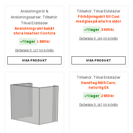
Anslutningsrör &
Tillbehör
Tillval Eldstäder
,
Förhöjningskit till Cosi
Anslutningssatser
Tillbehör
,
,
med glas på alla tre sidor
Tillval Eldstäder
Anslutning rakt bakåt
I lager
3 500
kr
stora insatser Contura
Delbetala fr. 194,00 kr/mån
I lager
1 880
kr
Delbetala fr. 127,00 kr/mån
VISA PRODUKT
VISA PRODUKT
Tillbehör
Tillval Eldstäder
,
Handtag RAIS Caro,
naturlig Ek
I lager
2 850
kr
Delbetala fr. 167,00 kr/mån