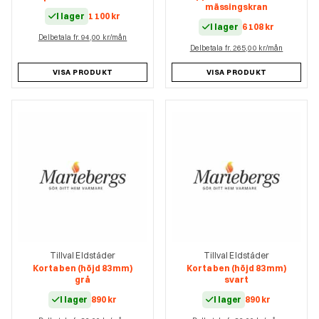
mässingskran
I lager
1 100
kr
I lager
6 108
kr
Delbetala fr. 94,00 kr/mån
Delbetala fr. 265,00 kr/mån
VISA PRODUKT
VISA PRODUKT
Tillval Eldstäder
Tillval Eldstäder
Korta ben (höjd 83 mm)
Korta ben (höjd 83 mm)
grå
svart
I lager
890
kr
I lager
890
kr