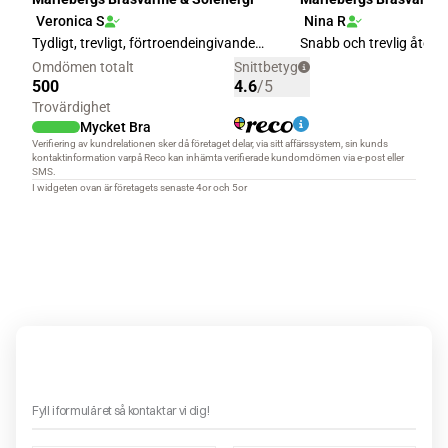
Boka ett gratis hembesök – få offert på en eldstad!
Fyll i formuläret så kontaktar vi dig!