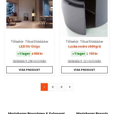
Tillbehör
Tillval Eldstäder
Tillbehör
Tillval Eldstäder
,
,
LED för Origo
Lucka nedre c500 grå
I lager
4 990
kr
I lager
1 750
kr
Delbetala fr. 256,00 kr/mån
Delbetala fr. 121,00 kr/mån
VISA PRODUKT
VISA PRODUKT
1
2
3