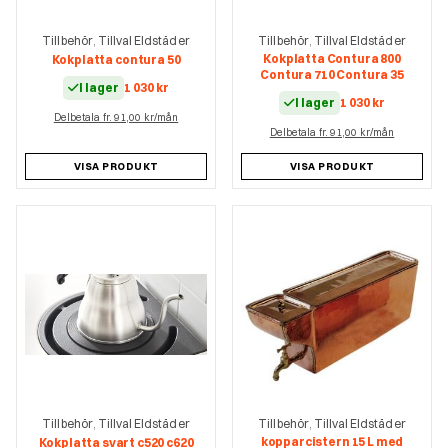
Tillbehör
Tillval Eldstäder
Tillbehör
Tillval Eldstäder
,
,
Kokplatta Contura 800
Kokplatta contura 50
Contura 710 Contura 35
I lager
1 030
kr
I lager
1 030
kr
Delbetala fr. 91,00 kr/mån
Delbetala fr. 91,00 kr/mån
VISA PRODUKT
VISA PRODUKT
Tillbehör
Tillval Eldstäder
Tillbehör
Tillval Eldstäder
,
,
kopparcistern 15 L med
Kokplatta svart c520 c620