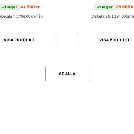
41 900
kr
29 900
k
I lager
I lager
lbetala fr. 1 794,00 kr/mån
Delbetala fr. 1 294,00 kr/
VISA PRODUKT
VISA PRODUKT
SE ALLA