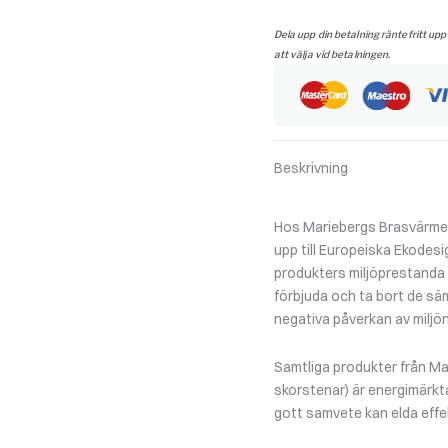
grå
mängd
Dela upp din betalning räntefritt upp
att välja vid betalningen.
Beskrivning
Hos Mariebergs Brasvärme f
upp till Europeiska Ekodesi
produkters miljöprestanda un
förbjuda och ta bort de sä
negativa påverkan av miljön
Samtliga produkter från Ma
skorstenar) är energimärkt
gott samvete kan elda effek