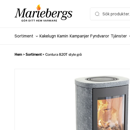
Hoppa
till
Search
for:
innehåll
Sortiment
Kakelugn
Kamin
Kampanjer
Fyndvaror
Tjänster
Hem
>
Sortiment
>
Contura 820T style grå