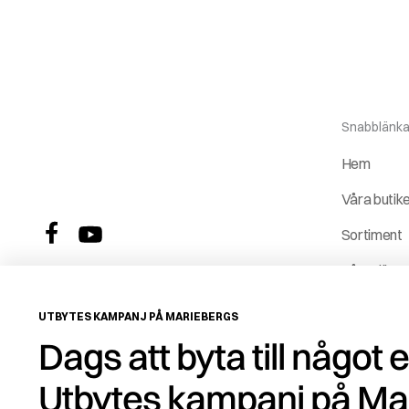
Snabblänka
Hem
Våra butik
Sortiment
Våra tjäns
Vår histori
UTBYTES KAMPANJ PÅ MARIEBERGS
Service &
Dags att byta till något 
reservdela
Utbytes kampanj på Ma
ROT-avdr