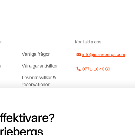
r
Kontakta oss
Vanliga frågor
info@mariebergs.com
er
Våra garantivillkor
0771-18 40 60
Leveransvillkor &
reservationer
ter
Dela upp
a
betalningen
effektivare?
Jobba hos och
r
med oss
riebergs
ag
Vedklubben