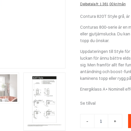
Delbetala fr. 1 361,00 kr/mån
Contura 820T Style grå, är
Conturas 800-serie är en m
eller gjutjärnslucka. Du kan 
topp du önskar.
Uppdateringen till Style för
luckan för ännu bättre eld
sig. Men framför allt fler 
antändning och boost-funkti
kaminens topp eller rygg på
Energiklass A+ Nominell ef
Se tillval
Contura
-
+
820T
style