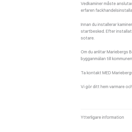
Vedkaminer måste anslutas 
erfaren fackhandelsinstalla
Innan du installerar kamine
startbesked. Efter installa
sotare.
Om du anlitar Mariebergs Br
bygganmälan till kommunen
Ta kontakt MED Mariebergs 
Vi gör ditt hem varmare och
Ytterligare information