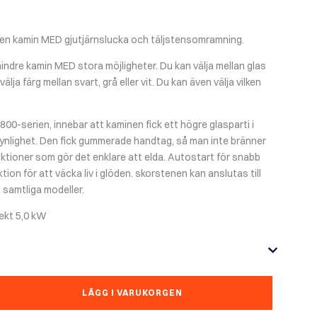
 en kamin MED gjutjärnslucka och täljstensomramning.
indre kamin MED stora möjligheter. Du kan välja mellan glas
välja färg mellan svart, grå eller vit. Du kan även välja vilken
 800-serien, innebar att kaminen fick ett högre glasparti i
synlighet. Den fick gummerade handtag, så man inte bränner
funktioner som gör det enklare att elda. Autostart för snabb
on för att väcka liv i glöden. skorstenen kan anslutas till
 samtliga modeller.
fekt 5,0 kW
LÄGG I VARUKORGEN