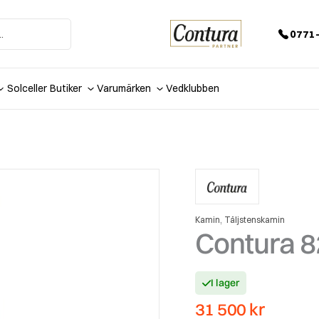
0771-
Solceller
Butiker
Varumärken
Vedklubben
,
Kamin
Täljstenskamin
Contura 8
I lager
31 500
kr