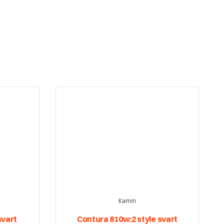
Kamin
svart
Contura 810w:2 style svart