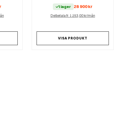
r
28 900
kr
I lager
mån
Delbetala fr. 1 253,00 kr/mån
VISA PRODUKT