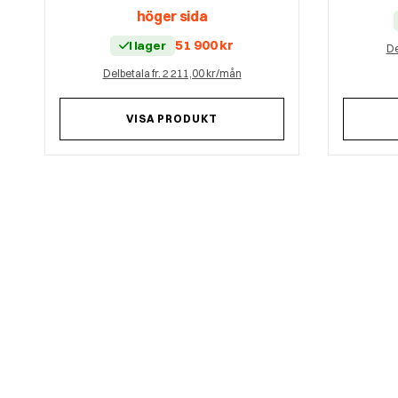
höger sida
51 900
kr
I lager
De
Delbetala fr. 2 211,00 kr/mån
VISA PRODUKT