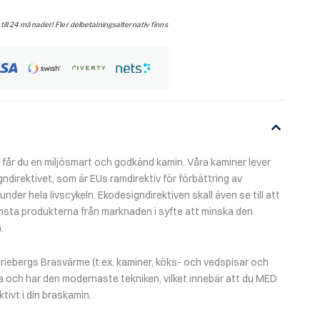
 till 24 månader! Fler delbetalningsalternativ finns
år du en miljösmart och godkänd kamin. Våra kaminer lever
gndirektivet, som är EUs ramdirektiv för förbättring av
der hela livscykeln. Ekodesigndirektiven skall även se till att
msta produkterna från marknaden i syfte att minska den
.
riebergs Brasvärme (t.ex. kaminer, köks- och vedspisar och
a och har den modernaste tekniken, vilket innebär att du MED
tivt i din braskamin.