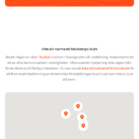
Hitta din närmaste Mariebergs-butik
Besök någon av våra
7 butiker
runt om i Sverige eller vår utställning i Köpenhamn för
att se våra kamininsatser i verkligheten. Våra experter hjälper dig hela vägen från
första idéskiss till färdig installation. Du kan också
boka ett kostnadsfritt hembesök
för
att få en exakt bedömning av de tekniska förutsättningarna och vad som krävs i just
ditt hem.