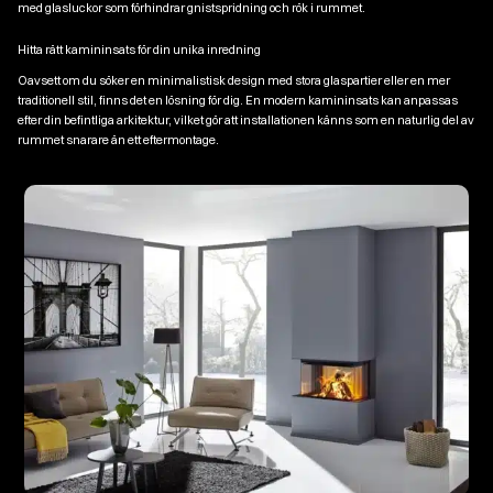
med glasluckor som förhindrar gnistspridning och rök i rummet.
Hitta rätt kamininsats för din unika inredning
Oavsett om du söker en minimalistisk design med stora glaspartier eller en mer
traditionell stil, finns det en lösning för dig. En modern kamininsats kan anpassas
efter din befintliga arkitektur, vilket gör att installationen känns som en naturlig del av
rummet snarare än ett eftermontage.