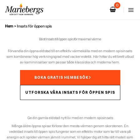
Hoppa
till
innehåll
Hem
>
Insats för öppen spis
Bäst Insats till öppen spis för maximal värme
Förvandla din öppna eldstad till en effektiv värmekälla med en modern spisinsats
som kombinerar hög verkningsgrad med vacker estetik. Här hittar du ett brett utbud
av kamininsatser som passar både klassiska och moderna hem.
BOKA GRATIS HEMBESÖK
UTFORSKA VÅRA INSATS FÖR ÖPPEN SPIS
Ge din gamla eldstad nytt liv med en modern spisinsats
Många äldre öppna spisar förlorar den mesta värmen genom skorstenen. En
vedeldad insats till öppen spis fungerar som en effektiv motor som tar till vara på
energin och sprider värmen jämnt i rummet. Vi hjälper dig att hitta rätt modell som