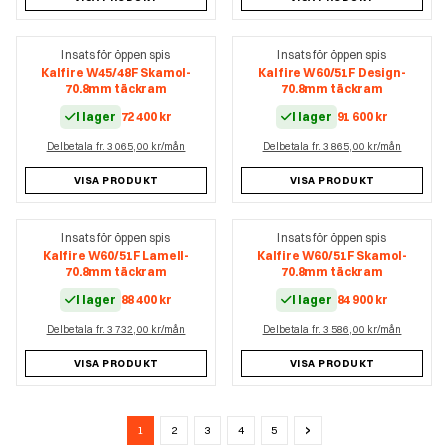
Insats för öppen spis
Insats för öppen spis
Kalfire W45/48F Skamol-
Kalfire W60/51F Design-
70.8mm täckram
70.8mm täckram
I lager
72 400
kr
I lager
91 600
kr
Delbetala fr. 3 065,00 kr/mån
Delbetala fr. 3 865,00 kr/mån
VISA PRODUKT
VISA PRODUKT
Insats för öppen spis
Insats för öppen spis
Kalfire W60/51F Lamell-
Kalfire W60/51F Skamol-
70.8mm täckram
70.8mm täckram
I lager
88 400
kr
I lager
84 900
kr
Delbetala fr. 3 732,00 kr/mån
Delbetala fr. 3 586,00 kr/mån
VISA PRODUKT
VISA PRODUKT
1
2
3
4
5