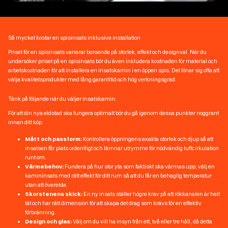
Så mycket kostar en spisinsats inklusive installation
Priset för en spisinsats varierar beroende på storlek, effekt och designval. När du
undersöker priset på en spisinsats bör du även inkludera kostnaden för material och
arbetskostnaden för att installera en insatskamin i en öppen spis. Det lönar sig ofta att
välja kvalitetsprodukter med lång garantitid och hög verkningsgrad.
Tänk på följande när du väljer insatskamin:
För att din nya eldstad ska fungera optimalt bör du gå igenom dessa punkter noggrant
innan ditt köp:
Mått och passform:
Kontrollera öppningens exakta storlek och djup så att
insatsen får plats ordentligt och lämnar utrymme för nödvändig luftcirkulation
runt om.
Värmebehov:
Fundera på hur stor yta som faktiskt ska värmas upp; välj en
kamininsats med rätt effekt för ditt rum så att du får en behaglig temperatur
utan att överelda.
Skorstenens skick:
En ny insats ställer högre krav på att rökkanalen är helt
tät och har rätt dimension för att skapa det drag som krävs för en effektiv
förbränning.
Design och glas:
Välj om du vill ha insyn från ett, två eller tre håll, då detta