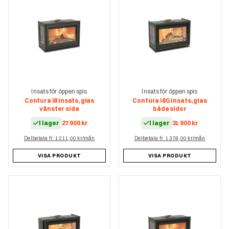
Insats för öppen spis
Insats för öppen spis
Contura i8 insats, glas
Contura i8G insats, glas
vänster sida
båda sidor
I lager
27 900
kr
I lager
31 900
kr
Delbetala fr. 1 211,00 kr/mån
Delbetala fr. 1 378,00 kr/mån
VISA PRODUKT
VISA PRODUKT