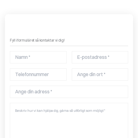
Boka ett gratis hembesök – få offert på en eldstad!
Fyll i formuläret så kontaktar vi dig!