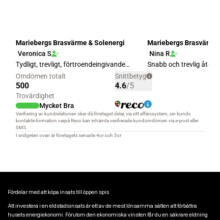
Fördelar med att köpa insats till öppen spis
Att investera i en eldstadsinsats är ett av de mest lönsamma sätten att förbättra
husets energiekonomi. Förutom den ekonomiska vinsten får du en säkrare eldning