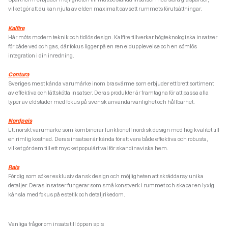
vilket gör att du kan njuta av elden maximalt oavsett rummets förutsättningar.
Kalfire
Här möts modern teknik och tidlös design. Kalfire tillverkar högteknologiska insatser
för både ved och gas, där fokus ligger på en ren eldupplevelse och en sömlös
integration i din inredning.
Contura
Sveriges mest kända varumärke inom brasvärme som erbjuder ett brett sortiment
av effektiva och lättskötta insatser. Deras produkter är framtagna för att passa alla
typer av eldstäder med fokus på svensk användarvänlighet och hållbarhet.
Nordpeis
Ett norskt varumärke som kombinerar funktionell nordisk design med hög kvalitet till
en rimlig kostnad. Deras insatser är kända för att vara både effektiva och robusta,
vilket gör dem till ett mycket populärt val för skandinaviska hem.
Rais
För dig som söker exklusiv dansk design och möjligheten att skräddarsy unika
detaljer. Deras insatser fungerar som små konstverk i rummet och skapar en lyxig
känsla med fokus på estetik och detaljrikedom.
Vanliga frågor om insats till öppen spis