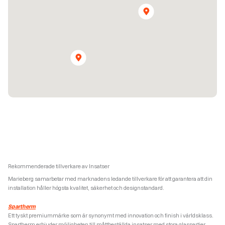
Rekommenderade tillverkare av Insatser
Marieberg samarbetar med marknadens ledande tillverkare för att garantera att din
installation håller högsta kvalitet, säkerhet och designstandard.
Spartherm
Ett tyskt premiummärke som är synonymt med innovation och finish i världsklass.
Spartherm erbjuder möjligheten till måttbeställda insatser med stora glaspartier,