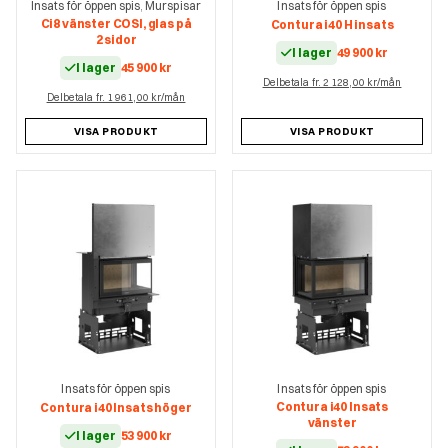
Insats för öppen spis
Murspisar
Insats för öppen spis
,
Ci8 vänster COSI, glas på
Contura i40 H insats
2 sidor
I lager
49 900
kr
I lager
45 900
kr
Delbetala fr. 2 128,00 kr/mån
Delbetala fr. 1 961,00 kr/mån
VISA PRODUKT
VISA PRODUKT
Insats för öppen spis
Insats för öppen spis
Contura i40 Insats
Contura i40 Insats höger
vänster
I lager
53 900
kr