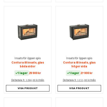
Insats för öppen spis
Insats för öppen spis
Contura i8 insats, glas
Contura i8 insats, glas
båda sidor
höger sida
I lager
29 900
kr
I lager
27 900
kr
Delbetala fr. 1 294,00 kr/mån
Delbetala fr. 1 211,00 kr/mån
VISA PRODUKT
VISA PRODUKT