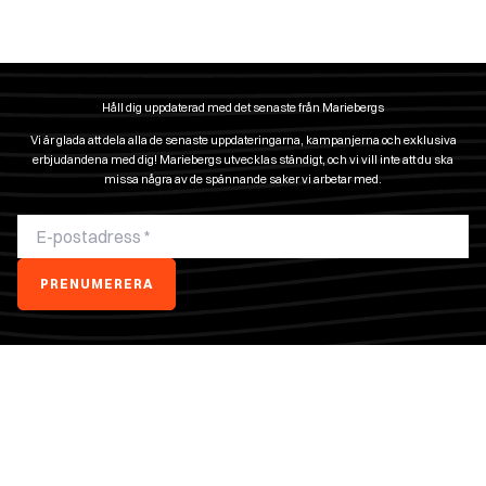
Ja, även om glaset dämpar ljudet något, så är moderna insatser designade för att ge
en levande eldsupplevelse. Många uppskattar dessutom att slippa röklukt och
sprättande gnistor, samtidigt som värmestrålningen genom glaset är mycket
effektiv.
Håll dig uppdaterad med det senaste från Mariebergs
Vi är glada att dela alla de senaste uppdateringarna, kampanjerna och exklusiva
erbjudandena med dig! Mariebergs utvecklas ständigt, och vi vill inte att du ska
missa några av de spännande saker vi arbetar med.
PRENUMERERA