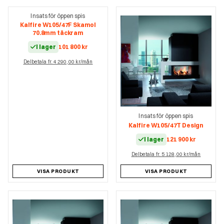
Insats för öppen spis
Kalfire W105/47F Skamol
70.8mm täckram
I lager
101 800
kr
Delbetala fr. 4 290,00 kr/mån
Insats för öppen spis
Kalfire W105/47T Design
I lager
121 900
kr
Delbetala fr. 5 128,00 kr/mån
VISA PRODUKT
VISA PRODUKT