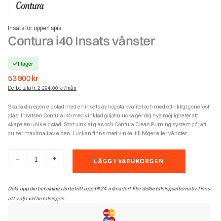
Insats för öppen spis
Contura i40 Insats vänster
I lager
53 900
kr
Delbetala fr. 2 294,00 kr/mån
Skapa din egen eldstad med en insats av högsta kvalitet och med ett riktigt generöst
glas. Insatsen Contura i40 med vinklad giljotinlucka ger dig nya möjligheter att
skapa en unik eldstad. Stort vinklat glas och Contura Clean Burning system gör att
du ser maximalt av elden. Luckan finns med vinkel till höger eller vänster.
Contura
-
+
LÄGG I VARUKORGEN
i40
Insats
vänster
Dela upp din betalning räntefritt upp till 24 månader! Fler delbetalningsalternativ finns
mängd
att välja vid betalningen.