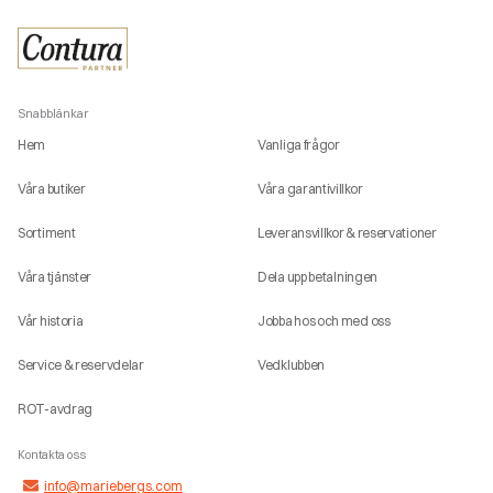
Snabblänkar
Hem
Vanliga frågor
Våra butiker
Våra garantivillkor
Sortiment
Leveransvillkor & reservationer
Våra tjänster
Dela upp betalningen
Vår historia
Jobba hos och med oss
Service & reservdelar
Vedklubben
ROT-avdrag
Kontakta oss
info@mariebergs.com