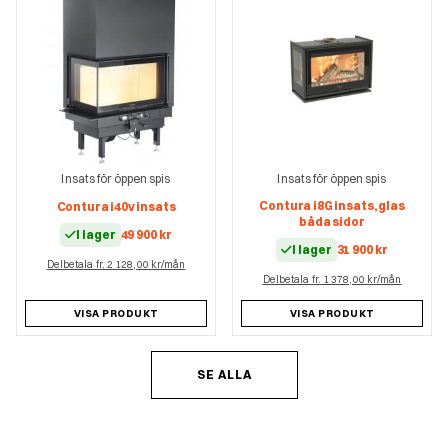
Insats för öppen spis
Insats för öppen spis
Contura i8G insats, glas
Contura i40v insats
båda sidor
I lager
49 900
kr
I lager
31 900
kr
Delbetala fr. 2 128,00 kr/mån
Delbetala fr. 1 378,00 kr/mån
VISA PRODUKT
VISA PRODUKT
SE ALLA