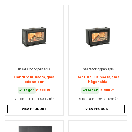
Insats för öppen spis
Insats för öppen spis
Contura i8 insats, glas
Contura i8G insats, glas
båda sidor
höger sida
I lager
29 900
kr
I lager
29 900
kr
Delbetala fr. 1 294,00 kr/mån
Delbetala fr. 1 294,00 kr/mån
VISA PRODUKT
VISA PRODUKT