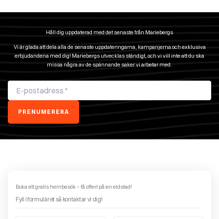
Håll dig uppdaterad med det senaste från Mariebergs
Vi är glada att dela alla de senaste uppdateringarna, kampanjerna och exklusiva
erbjudandena med dig! Mariebergs utvecklas ständigt, och vi vill inte att du ska
missa några av de spännande saker vi arbetar med.
PRENUMERERA
Boka ett gratis hembesök – få offert på en eldstad!
Fyll i formuläret så kontaktar vi dig!