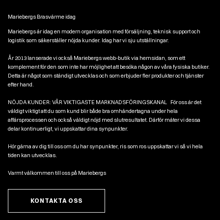
Mariebergs Brasvärme idag
Mariebergs är idag en modern organisation med försäljning, teknisk support och
logistik som säkerställer nöjda kunder. Idag har vi sju utställningar.
År 2013 lanserade vi också Mariebergs webb-butik via hemsidan, som ett
komplement för den som inte har möjlighet att besöka någon av våra fysiska butiker.
Detta är något som ständigt utvecklas och som erbjuder fler produkter och tjänster
efter hand.
NÖJDA KUNDER: VÅR VIKTIGASTE MARKNADSFÖRINGSKANAL För oss är det
väldigt viktigt att du som kund blir både bra omhändertagna under hela
affärsprocessen och också väldigt nöjd med slutresultatet. Därför mäter vi dessa
delar kontinuerligt, vi uppskattar dina synpunkter.
Hör gärna av dig till oss om du har synpunkter, ris som ros uppskattar vi så vi hela
tiden kan utvecklas.
Varmt välkommen till oss på Mariebergs
KONTAKTA OSS