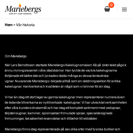
Hoppa
till
innehåll
Hem
>
Vår historia
Om Mariebergs
När Lars Berndtsson startade Mariebergs Kakelugnsmakeri AB på 1980-talet pågick
ännu rivningsraseriet i våra stadskärnor. Han tyckte de vackra kakelugnarna
förtjänade ett bättre öde och lyckades rädda många av dessa fantastiska
ugnar. Nuvarande Mariebergs i började alltså som en räddningsaktion för antika
kakelugnar. Hantverket och kvaliteten är något som vi brinner för än idag.
Vi har än idag ett stort lager av gamla kakelugnar men representerar numera även
de ledande tillverkarna av nytillverkade kakelugnar. Vi har utvecklat verksamheten
efter våra kunders önskemål och har idag ett komplett sortiment med vedspisar,
täljstensugnar, kaminer, spisinsatser frimurade spisar, specialdesignade
frimurningar, taksäkerhet reservdelar och tillbehör till eldstäder.
Mariebergs finns idag representerade på sex olika orter med fysiska butiker och