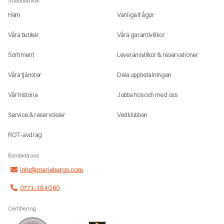
Snabblänkar
Hem
Vanliga frågor
Våra butiker
Våra garantivillkor
Sortiment
Leveransvillkor & reservationer
Våra tjänster
Dela upp betalningen
Vår historia
Jobba hos och med oss
Service & reservdelar
Vedklubben
ROT-avdrag
Kontakta oss
info@mariebergs.com
0771-18 40 60
Certifiering