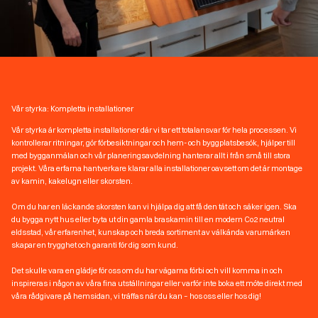
Vår styrka: Kompletta installationer
Vår styrka är kompletta installationer där vi tar ett totalansvar för hela processen. Vi
kontrollerar ritningar, gör förbesiktningar och hem- och byggplatsbesök, hjälper till
med bygganmälan och vår planeringsavdelning hanterar allt i från små till stora
projekt. Våra erfarna hantverkare klarar alla installationer oavsett om det är montage
av kamin, kakelugn eller skorsten.
Om du har en läckande skorsten kan vi hjälpa dig att få den tät och säker igen. Ska
du bygga nytt hus eller byta ut din gamla braskamin till en modern Co2 neutral
eldsstad, vår erfarenhet, kunskap och breda sortiment av välkända varumärken
skapar en trygghet och garanti för dig som kund.
Det skulle vara en glädje för oss om du har vägarna förbi och vill komma in och
inspireras i någon av våra fina utställningar eller varför inte boka ett möte direkt med
våra rådgivare på hemsidan, vi träffas när du kan – hos oss eller hos dig!