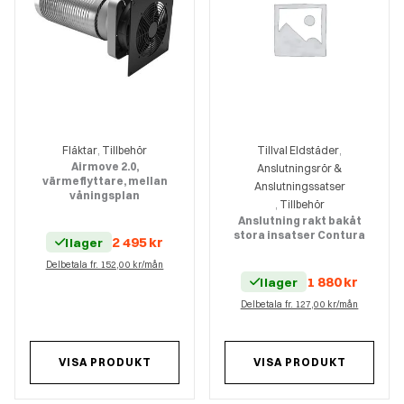
Fläktar
Tillbehör
Tillval Eldstäder
,
,
Airmove 2.0,
Anslutningsrör &
värmeflyttare, mellan
Anslutningssatser
våningsplan
Tillbehör
,
Anslutning rakt bakåt
stora insatser Contura
2 495
kr
I lager
Delbetala fr. 152,00 kr/mån
1 880
kr
I lager
Delbetala fr. 127,00 kr/mån
VISA PRODUKT
VISA PRODUKT