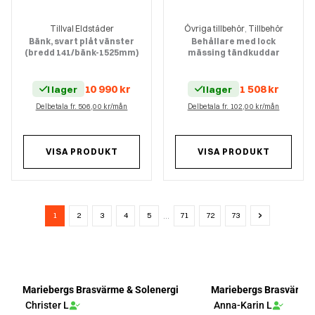
Tillval Eldstäder
Övriga tillbehör
Tillbehör
,
Bänk, svart plåt vänster
Behållare med lock
(bredd 141/bänk-1525mm)
mässing tändkuddar
10 990
kr
1 508
kr
I lager
I lager
Delbetala fr. 506,00 kr/mån
Delbetala fr. 102,00 kr/mån
VISA PRODUKT
VISA PRODUKT
1
2
3
4
5
71
72
73
…