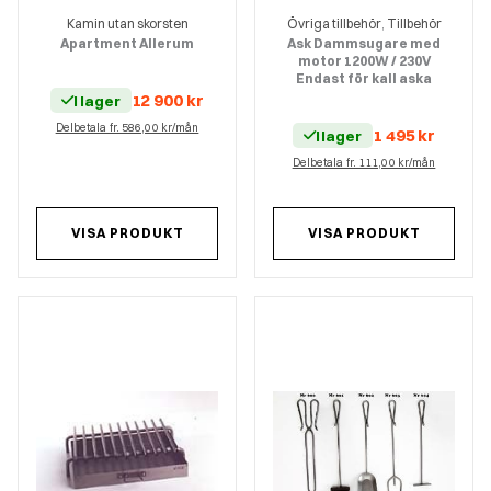
Kamin utan skorsten
Övriga tillbehör
Tillbehör
,
Apartment Allerum
Ask Dammsugare med
motor 1200W / 230V
Endast för kall aska
12 900
kr
I lager
Delbetala fr. 586,00 kr/mån
1 495
kr
I lager
Delbetala fr. 111,00 kr/mån
VISA PRODUKT
VISA PRODUKT