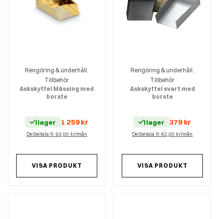
Rengöring & underhåll
Rengöring & underhåll
,
,
Tillbehör
Tillbehör
Askskyffel Mässing med
Askskyffel svart med
borste
borste
1 259
kr
379
kr
I lager
I lager
Delbetala fr. 93,00 kr/mån
Delbetala fr. 62,00 kr/mån
VISA PRODUKT
VISA PRODUKT