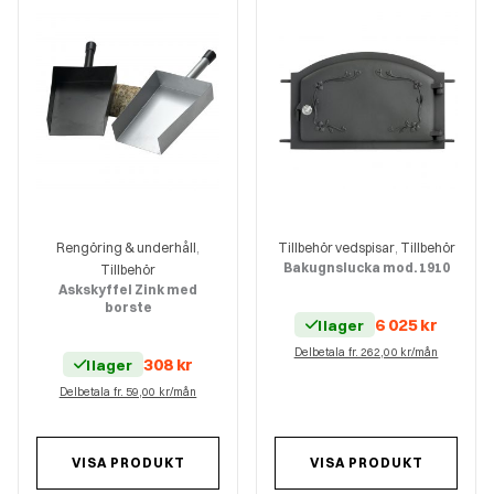
Rengöring & underhåll
Tillbehör vedspisar
Tillbehör
,
,
Bakugnslucka mod. 1910
Tillbehör
Askskyffel Zink med
borste
6 025
kr
I lager
Delbetala fr. 262,00 kr/mån
308
kr
I lager
Delbetala fr. 59,00 kr/mån
VISA PRODUKT
VISA PRODUKT