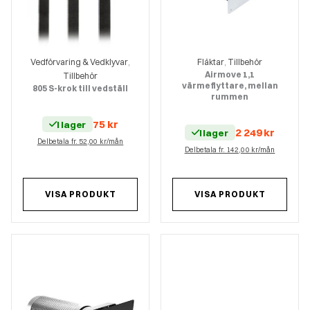
Vedförvaring & Vedklyvar
Fläktar
Tillbehör
,
,
Airmove 1,1
Tillbehör
värmeflyttare, mellan
805 S-krok till vedställ
rummen
75
kr
I lager
2 249
kr
I lager
Delbetala fr. 52,00 kr/mån
Delbetala fr. 142,00 kr/mån
VISA PRODUKT
VISA PRODUKT