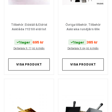
Tillbehör
Eldställ & Eldrist
Övriga tillbehör
Tillbehör
,
,
Asklåda 772 till eldrist
Askraka rundjärn 604
695
kr
385
kr
I lager
I lager
Delbetala fr. 77,00 kr/mån
Delbetala fr. 64,00 kr/mån
VISA PRODUKT
VISA PRODUKT