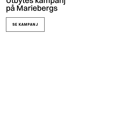
Utbytes kampanj
på Mariebergs
SE KAMPANJ
Håll dig uppdaterad med det senaste från Mariebergs
Vi är glada att dela alla de senaste uppdateringarna, kampanjerna och exklusiva
erbjudandena med dig! Mariebergs utvecklas ständigt, och vi vill inte att du ska
missa några av de spännande saker vi arbetar med.
PRENUMERERA