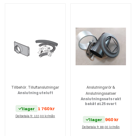
Tillbehör
Tilluftanslutningar
Anslutningsrör &
,
Anslutning uteluft
Anslutningssatser
Anslutningssats rakt
bakåt ø125 svart
1 760
kr
I lager
Delbetala fr. 122,00 kr/mån
960
kr
I lager
Delbetala fr. 88,00 kr/mån