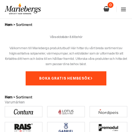
Hoppa
till
innehåll
Hem
>
Sortiment
Våra eldstäder & tillbehör
Välkommen till Mariebergs produktutbud! Här hittar du vårt breda sortiment av
högkvalitativa solpaneler, värmepumpar, och eldstäder som är utformade för att
förbättra ditt hem och bidra till en hållbar framtid. Utforska våra produkter och hitta det
som passar dina behov bäst.
BOKA GRATIS HEMBESÖK
Hem
>
Sortiment
Varumärken