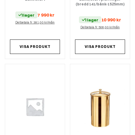
(bredd 141/bänk-1525mm)
7 990
kr
I lager
10 990
kr
I lager
Delbetala fr. 381,00 kr/mån
Delbetala fr. 506,00 kr/mån
VISA PRODUKT
VISA PRODUKT