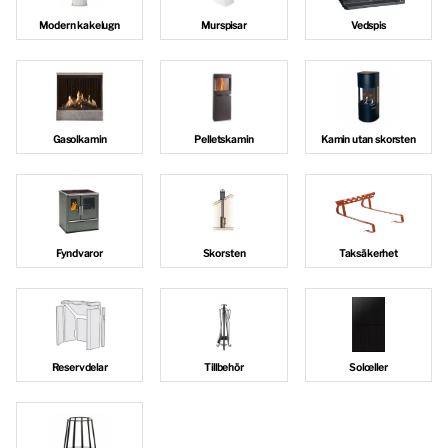
Modern kakelugn
Murspisar
Vedspis
Gasolkamin
Pelletskamin
Kamin utan skorsten
Fyndvaror
Skorsten
Taksäkerhet
Reservdelar
Tillbehör
Solceller