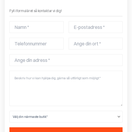
Boka ett gratis hembesök – få offert på en eldstad!
Fyll i formuläret så kontaktar vi dig!