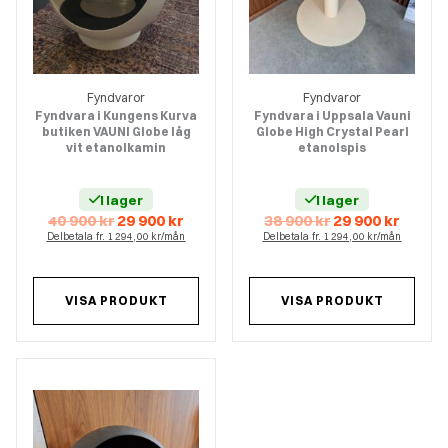
Fyndvaror
Fyndvaror
Fyndvara i Kungens Kurva
Fyndvara i Uppsala Vauni
butiken VAUNI Globe låg
Globe High Crystal Pearl
vit etanolkamin
etanolspis
I lager
I lager
Det
Det
Det
Det
40 900
kr
29 900
kr
38 900
kr
29 900
kr
ursprungliga
nuvarande
ursprungliga
nuvar
Delbetala fr. 1 294,00 kr/mån
Delbetala fr. 1 294,00 kr/mån
priset
priset
priset
priset
var:
är:
var:
är:
40
29
38
29
900 kr.
900 kr.
900 kr.
900 kr.
VISA PRODUKT
VISA PRODUKT