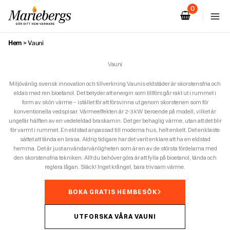
Hoppa
till
innehåll
Hem
>
Vauni
Vauni
Miljövänlig svensk innovation och tillverkning Vaunis eldstäder är skorstensfria och
eldas med ren bioetanol. Det betyder att energin som tillförs går rakt ut i rummet i
form av skön värme – istället för att försvinna ut genom skorstenen som för
konventionella vedspisar. Värmeeffekten är 2-3 kW beroende på modell, vilket är
ungefär hälften av en vedeleldad braskamin. Det ger behaglig värme, utan att det blir
för varmt i rummet. En eldstad anpassad till moderna hus, helt enkelt. Det enklaste
sättet att tända en brasa. Aldrig tidigare har det varit enklare att ha en eldstad
hemma. Det är just användarvänligheten som är en av de största fördelarna med
den skorstensfria tekniken. Allt du behöver göra är att fylla på bioetanol, tända och
reglera lågan. Släck! Inget krångel, bara trivsam värme.
BOKA GRATIS HEMBESÖK
UTFORSKA VÅRA VAUNI