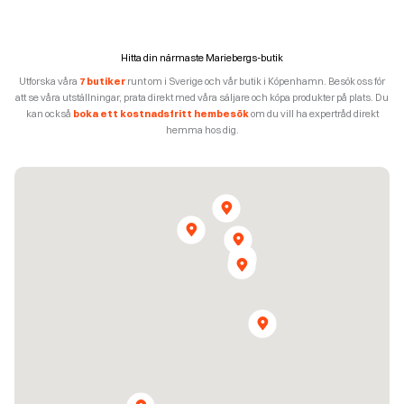
Hitta din närmaste Mariebergs-butik
Utforska våra
7 butiker
runt om i Sverige och vår butik i Köpenhamn. Besök oss för
att se våra utställningar, prata direkt med våra säljare och köpa produkter på plats. Du
kan också
boka ett kostnadsfritt hembesök
om du vill ha expertråd direkt
hemma hos dig.