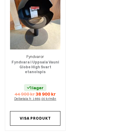
Fyndvaror
Fyndvara i Uppsala Vauni
Globe High Svart
etanolspis
I lager
Det
Det
44 900
kr
38 900
kr
ursprungliga
nuvarande
Delbetala fr. 1 669,00 kr/mån
priset
priset
var:
är:
44
38
900 kr.
900 kr.
VISA PRODUKT