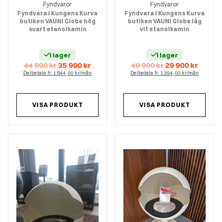
Fyndvaror
Fyndvaror
Fyndvara i Kungens Kurva
Fyndvara i Kungens Kurva
butiken VAUNI Globe hög
butiken VAUNI Globe låg
svart etanolkamin
vit etanolkamin
I lager
I lager
Det
Det
Det
Det
44 900
kr
35 900
kr
40 900
kr
29 900
kr
ursprungliga
nuvarande
ursprungliga
nuvar
Delbetala fr. 1 544,00 kr/mån
Delbetala fr. 1 294,00 kr/mån
priset
priset
priset
priset
var:
är:
var:
är:
44
35
40
29
900 kr.
900 kr.
900 kr.
900 kr.
VISA PRODUKT
VISA PRODUKT