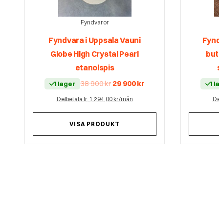
Fyndvaror
Fyndvara i Uppsala Vauni
Fynd
Globe High Crystal Pearl
but
etanolspis
Det
Det
38 900
kr
29 900
kr
I lager
I 
ursprungliga
nuvarande
priset
priset
Delbetala fr. 1 294,00 kr/mån
De
var:
är:
38
29
900 kr.
900 kr.
VISA PRODUKT