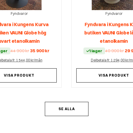
Fyndvaror
Fyndvaror
vara i Kungens Kurva
Fyndvara i Kungens 
iken VAUNI Globe hög
butiken VAUNI Globe lå
svart etanolkamin
etanolkamin
Det
Det
Det
44 900
kr
35 900
kr
40 900
kr
29 
lager
I lager
ursprungliga
nuvarande
urs
priset
priset
pri
lbetala fr. 1 544,00 kr/mån
Delbetala fr. 1 294,00 kr/
var:
är:
var:
44
35
40
900 kr.
900 kr.
900 
VISA PRODUKT
VISA PRODUKT
SE ALLA