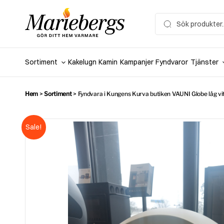
Hoppa
till
Search
for:
innehåll
Sortiment
Kakelugn
Kamin
Kampanjer
Fyndvaror
Tjänster
Hem
>
Sortiment
>
Fyndvara i Kungens Kurva butiken VAUNI Globe låg vi
Sale!