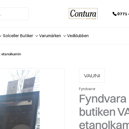
0771-
Solceller
Butiker
Varumärken
Vedklubben
t etanolkamin
Fyndvaror
Fyndvara 
butiken VA
etanolka