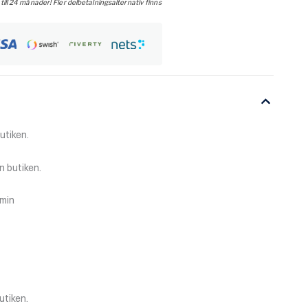
 till 24 månader! Fler delbetalningsalternativ finns
utiken.
n butiken.
amin
utiken.