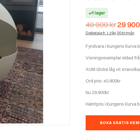
I lager
Det
40 900
kr
29 90
urspru
Delbetala fr. 1 294,00 kr/mån
priset
var:
Fyndvara i Kungens Kurva b
40
900 kr.
Visningsexemplar eldad frå
AUNI Globe låg vit etanolk
Ord pris: 40.900kr
Nu 29.900kr.
Hämtpris i Kungens Kurva b
BOKA GRATIS HE