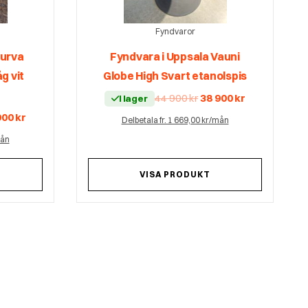
Fyndvaror
Kurva
Fyndvara i Uppsala Vauni
g vit
Globe High Svart etanolspis
Det
Det
44 900
kr
38 900
kr
I lager
ursprungliga
nuvarande
priset
priset
Det
900
kr
Delbetala fr. 1 669,00 kr/mån
var:
är:
prungliga
nuvarande
44
38
set
priset
900 kr.
900 kr.
mån
är:
29
kr.
900 kr.
VISA PRODUKT