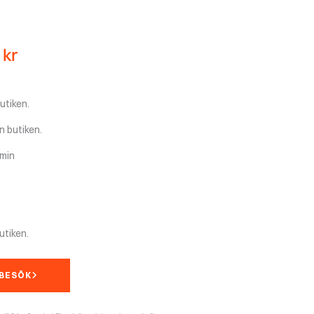
Det
0
kr
ngliga
nuvarande
priset
är:
utiken.
29
900 kr.
n butiken.
amin
utiken.
MBESÖK