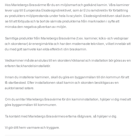
Hos Mariebergs Brasvärme får du en miljösmart och godkänd kamin. Våra kaminer
lever upp till Europeiska Ekodesigndirektivet, som är EUs ramdirektiv för förbättring
av produkters miljöprestanda under hela livscykeln. Ekodesigndirektiven skall även
se till att förbjuda och ta bort de sämsta produkterna från marknaden i syfte att
minska den negativa påverkan av miljön.
Samtliga produkter från Mariebergs Brasvärme (t.ex. kaminer, köks- och vedspisar
och skorstenar) är energimärkta och har den modernaste tekniken, vilket innebär att
du med gott samvete kan elda effektivt i din braskamin.
Vedkaminer måste anslutas till en skorsten/rökkanal och installation bör göras av en
erfaren fackhandelsinstallatör.
Innan du installerar kaminen, skall du göra en bygganmälan till din kommun för att
få startbesked. Efter installationen skall kamin och skorsten besiktigas av en
auktoriserad sotare.
Om du anlitar Mariebergs Brasvärme för din kamininstallation, hjälper vi dig med att
göra bygganmälan till kommunen.
Ta kontakt med Mariebergs Brasvärmes erfarna rådgivare, så hjälper vi dig.
Vi gör ditt hem varmare och tryggare.