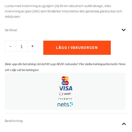
Lucka med inramning av gjutjärn (i8) för en robust och subtil design, eller
inramning av glas (i8G) som förstärker intrycket av den generösa glasluckan och
sidoljusen.
Se tillval
Contura
-
+
LÄGG I VARUKORGEN
i8G
insats,
glas
Dela upp din betalning räntefritt upp till 24 månader! Fler delbetalningsalternativ finns
vänster
att välja vid betalningen.
sida
mängd
Beskrivning