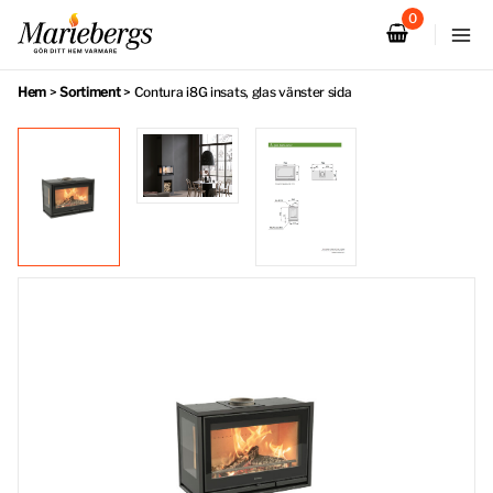
Hoppa
till
innehåll
Hem
>
Sortiment
>
Contura i8G insats, glas vänster sida