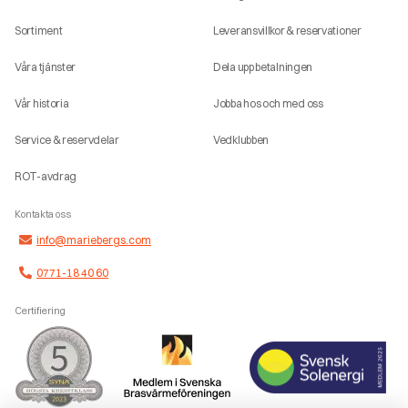
Sortiment
Leveransvillkor & reservationer
Våra tjänster
Dela upp betalningen
Vår historia
Jobba hos och med oss
Service & reservdelar
Vedklubben
ROT-avdrag
Kontakta oss
info@mariebergs.com
0771-18 40 60
Certifiering