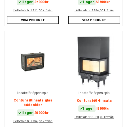
I lager
27 900
kr
I lager
53 900
kr
Delbetala fr. 1 211,00 kr/mån
Delbetala fr. 2 294,00 kr/mån
VISA PRODUKT
VISA PRODUKT
Insats för öppen spis
Insats för öppen spis
Contura i8 insats, glas
Contura i40 H insats
båda sidor
I lager
49 900
kr
I lager
29 900
kr
Delbetala fr. 2 128,00 kr/mån
Delbetala fr. 1 294,00 kr/mån