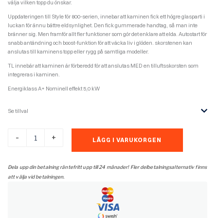
välja vilken topp du önskar.
Uppdateringen till Style för 800-serien, innebar att kaminen fick ett högre glasparti i
luckan för ännu bättre eldsynlighet. Den fick gummerade handtag, så man inte
bränner sig. Men framför allt fler funktioner som gör det enklare att elda. Autostart för
snabb antändning och boost-funktion för att väcka liv i glöden. skorstenen kan
anslutas till kaminens topp eller rygg på samtliga modeller.
TL innebär att kaminen är förberedd för att anslutas MED en tilluftsskorsten som
integreras i kaminen.
Energiklass A+ Nominell effekt 5,0 kW
Se tillval
Contura
-
+
LÄGG I VARUKORGEN
856
tl
style
Dela upp din betalning räntefritt upp till 24 månader! Fler delbetalningsalternativ finns
svart
att välja vid betalningen.
mängd