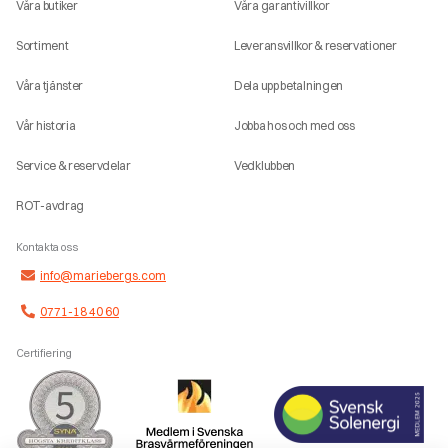
Våra butiker
Våra garantivillkor
Sortiment
Leveransvillkor & reservationer
Våra tjänster
Dela upp betalningen
Vår historia
Jobba hos och med oss
Service & reservdelar
Vedklubben
ROT-avdrag
Kontakta oss
info@mariebergs.com
0771-18 40 60
Certifiering