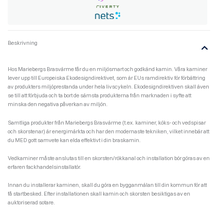
Beskrivning
Hos Mariebergs Brasvärme får du en miljösmart och godkänd kamin. Våra kaminer
lever upp till Europeiska Ekodesigndirektivet, som är EUs ramdirektiv för förbättring
av produkters miljöprestanda under hela livscykeln. Ekodesigndirektiven skall även
se till att förbjuda och ta bort de sämsta produkterna från marknaden i syfte att
minska den negativa påverkan av miljön.
Samtliga produkter från Mariebergs Brasvärme (t.ex. kaminer, köks- och vedspisar
och skorstenar) är energimärkta och har den modernaste tekniken, vilket innebär att
du MED gott samvete kan elda effektivt i din braskamin.
Vedkaminer måste anslutas till en skorsten/rökkanal och installation bör göras av en
erfaren fackhandelsinstallatör.
Innan du installerar kaminen, skall du göra en bygganmälan till din kommun för att
få startbesked. Efter installationen skall kamin och skorsten besiktigas av en
auktoriserad sotare.