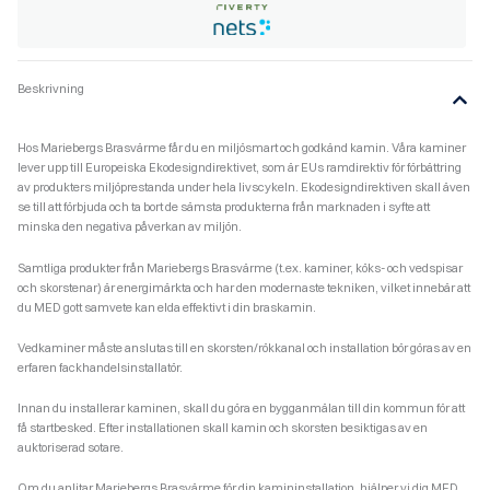
Beskrivning
Hos Mariebergs Brasvärme får du en miljösmart och godkänd kamin. Våra kaminer
lever upp till Europeiska Ekodesigndirektivet, som är EUs ramdirektiv för förbättring
av produkters miljöprestanda under hela livscykeln. Ekodesigndirektiven skall även
se till att förbjuda och ta bort de sämsta produkterna från marknaden i syfte att
minska den negativa påverkan av miljön.
Samtliga produkter från Mariebergs Brasvärme (t.ex. kaminer, köks- och vedspisar
och skorstenar) är energimärkta och har den modernaste tekniken, vilket innebär att
du MED gott samvete kan elda effektivt i din braskamin.
Vedkaminer måste anslutas till en skorsten/rökkanal och installation bör göras av en
erfaren fackhandelsinstallatör.
Innan du installerar kaminen, skall du göra en bygganmälan till din kommun för att
få startbesked. Efter installationen skall kamin och skorsten besiktigas av en
auktoriserad sotare.
Om du anlitar Mariebergs Brasvärme för din kamininstallation, hjälper vi dig MED