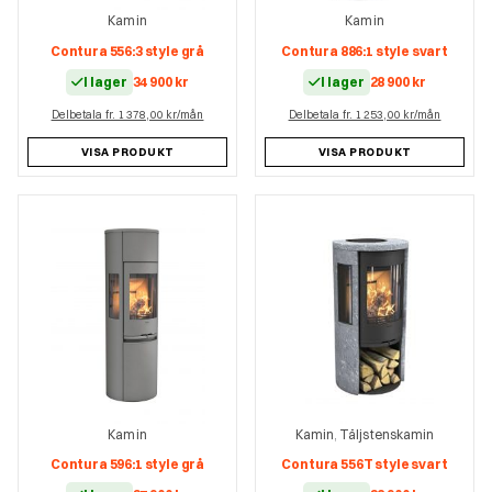
Kamin
Kamin
Contura 556:3 style grå
Contura 886:1 style svart
I lager
34 900
kr
I lager
28 900
kr
Delbetala fr. 1 378,00 kr/mån
Delbetala fr. 1 253,00 kr/mån
VISA PRODUKT
VISA PRODUKT
Kamin
Kamin
Täljstenskamin
,
Contura 596:1 style grå
Contura 556T style svart