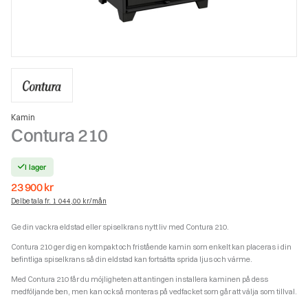
Kamin
Contura 210
I lager
23 900
kr
Delbetala fr. 1 044,00 kr/mån
Ge din vackra eldstad eller spiselkrans nytt liv med Contura 210.
Contura 210 ger dig en kompakt och fristående kamin som enkelt kan placeras i din
befintliga spiselkrans så din eldstad kan fortsätta sprida ljus och värme.
Med Contura 210 får du möjligheten att antingen installera kaminen på dess
medföljande ben, men kan också monteras på vedfacket som går att välja som tillval.