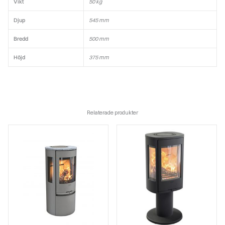
Vikt
50 kg
Djup
545 mm
Bredd
500 mm
Höjd
375 mm
Relaterade produkter