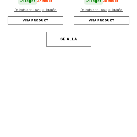
I lager
37 900
kr
I lager
38 900
kr
Delbetala fr. 1 628,00 kr/mån
Delbetala fr. 1 669,00 kr/mån
VISA PRODUKT
VISA PRODUKT
SE ALLA