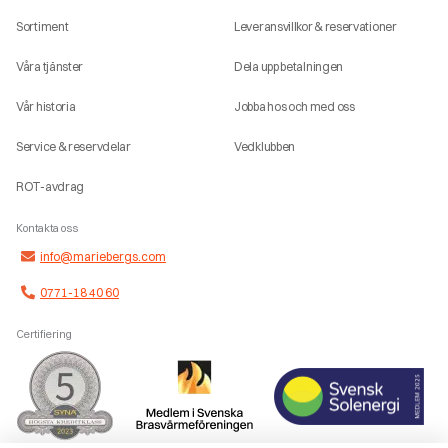
Sortiment
Leveransvillkor & reservationer
Våra tjänster
Dela upp betalningen
Vår historia
Jobba hos och med oss
Service & reservdelar
Vedklubben
ROT-avdrag
Kontakta oss
info@mariebergs.com
0771-18 40 60
Certifiering