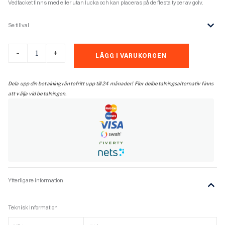
Vedfacket finns med eller utan lucka och kan placeras på de flesta typer av golv.
Se tillval
Contura
-
+
LÄGG I VARUKORGEN
210
mängd
Dela upp din betalning räntefritt upp till 24 månader! Fler delbetalningsalternativ finns
att välja vid betalningen.
Ytterligare information
Teknisk Information