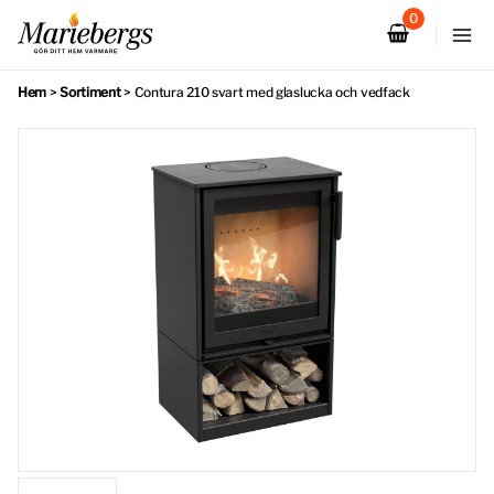
Hoppa
till
innehåll
Hem
>
Sortiment
>
Contura 210 svart med glaslucka och vedfack