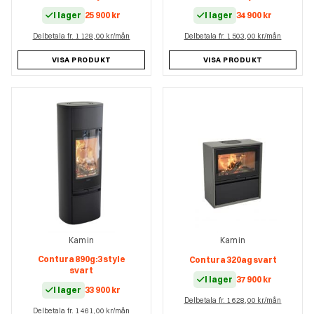
I lager
25 900
kr
I lager
34 900
kr
Delbetala fr. 1 128,00 kr/mån
Delbetala fr. 1 503,00 kr/mån
VISA PRODUKT
VISA PRODUKT
Kamin
Kamin
Contura 890g:3 style
Contura 320ag svart
svart
I lager
37 900
kr
I lager
33 900
kr
Delbetala fr. 1 628,00 kr/mån
Delbetala fr. 1 461,00 kr/mån