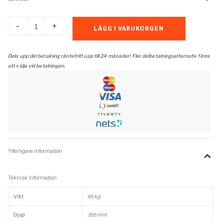
Contura
-
+
LÄGG I VARUKORGEN
210
svart
med
Dela upp din betalning räntefritt upp till 24 månader! Fler delbetalningsalternativ finns
glaslucka
att välja vid betalningen.
och
vedfack
mängd
Ytterligare information
Teknisk Information
Vikt
85 kg
Djup
355 mm