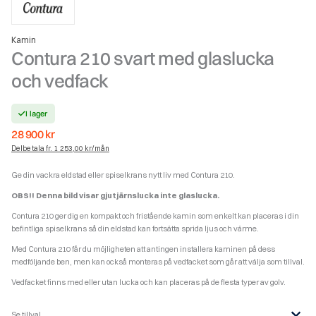
Kamin
Contura 210 svart med glaslucka
och vedfack
I lager
28 900
kr
Delbetala fr. 1 253,00 kr/mån
Ge din vackra eldstad eller spiselkrans nytt liv med Contura 210.
OBS!! Denna bild visar gjutjärnslucka inte glaslucka.
Contura 210 ger dig en kompakt och fristående kamin som enkelt kan placeras i din
befintliga spiselkrans så din eldstad kan fortsätta sprida ljus och värme.
Med Contura 210 får du möjligheten att antingen installera kaminen på dess
medföljande ben, men kan också monteras på vedfacket som går att välja som tillval.
Vedfacket finns med eller utan lucka och kan placeras på de flesta typer av golv.
Se tillval