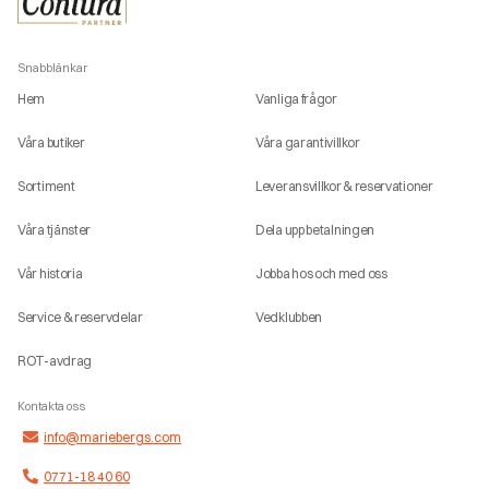
Snabblänkar
Hem
Vanliga frågor
Våra butiker
Våra garantivillkor
Sortiment
Leveransvillkor & reservationer
Våra tjänster
Dela upp betalningen
Vår historia
Jobba hos och med oss
Service & reservdelar
Vedklubben
ROT-avdrag
Kontakta oss
info@mariebergs.com
0771-18 40 60