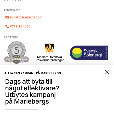
Kontakta oss
info@mariebergs.com
0771-18 40 60
Certifiering
Smidig betalning
UTBYTES KAMPANJ PÅ MARIEBERGS
Dags att byta till
något effektivare?
Utbytes kampanj
på Mariebergs
Copyright © 2026 Mariebergs Brasvärme & Solenergi AB - 556259-7681