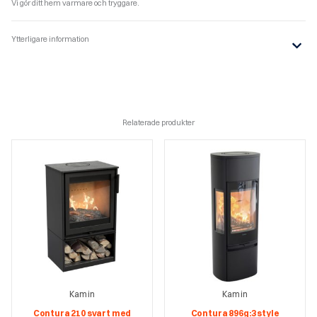
Vi gör ditt hem varmare och tryggare.
Ytterligare information
Relaterade produkter
Kamin
Kamin
Contura 210 svart med
Contura 896g:3 style