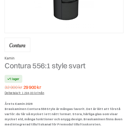
Kamin
Contura 556:1 style svart
I lager
Det
Det
32 900
kr
29 900
kr
ursprungliga
nuvarande
Delbetala fr. 1 294,00 kr/mån
priset
priset
var:
är:
Årets Kamin 2026
32
29
Braskaminen Contura 556 Style är mångas favorit. Det är lätt att förstå
900 kr.
900 kr.
varför: du får så mycket i ett nätt format. Stora, härliga glas som visar
mycket eld, många funktioner och snygg design. Braskaminen finns även
med integrerad tilluftskanal för Premodul tilluftsskorsten.