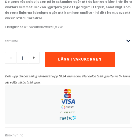
De generösa sidoljusen på braskaminen gör att du kan se elden från flera
vinklar i rummet. luckan i gjutjärn ger ett gediget uttryck, samtidigt som
de rena linjerna i designen gör att kaminen smälter in i ditt hem, oavsett
vilken stil du föredrar.
Energiklass A+ Nominell effekt 5,0 kW
Se tillval
Contura
-
+
LÄGG I VARUKORGEN
556:1
style
svart
Dela upp din betalning räntefritt upp till 24 månader! Fler delbetalningsalternativ finns
mängd
att välja vid betalningen.
Beskrivning