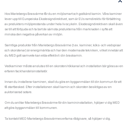
Hos Mariebergs Brasvärme får du en miljösmart och godkänd kamin. Våra kaminer
lever upp till Europeiska Ekodesigndirektivet, som är EUs ramdirektiv för förbättring
av produkters miljöprestanda under hela livscykeln. Ekodesigndirektiven skall även
se till att förbjuda och ta bort de sämsta produkterna från marknaden i syfte att
minska den negativa påverkan av miljön.
Samtliga produkter från Mariebergs Brasvärme (t.ex. kaminer, köks- och vedspisar
och skorstenar) är energimärkta och har den modernaste tekniken, vilket innebär att
du MED gott samvete kan elda effektivt i din braskamin.
Vedkaminer måste anslutas till en skorsten/rökkanal och installation bör göras av en
erfaren fackhandelsinstallatör.
Innan du installerar kaminen, skall du göra en bygganmälan till din kommun för att
få startbesked. Efter installationen skall kamin och skorsten besiktigas av en
auktoriserad sotare.
Om du anlitar Mariebergs Brasvärme för din kamininstallation, hjälper vi dig MED
att göra bygganmälan till kommunen.
Ta kontakt MED Mariebergs Brasvärmes erfarna rådgivare, så hjälper vi dig.