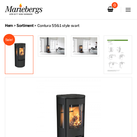
Hoppa
till
innehåll
Hem
>
Sortiment
>
Contura 556:1 style svart
Sale!