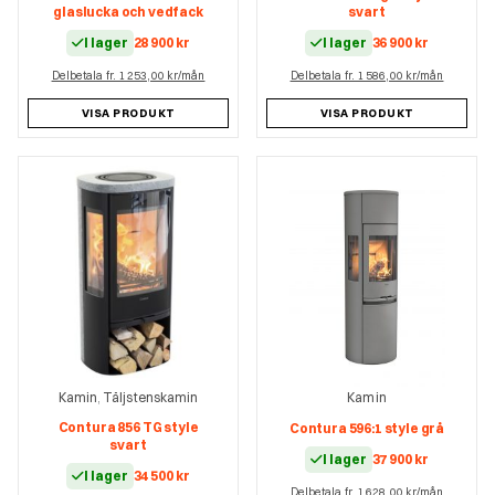
glaslucka och vedfack
svart
I lager
28 900
kr
I lager
36 900
kr
Delbetala fr. 1 253,00 kr/mån
Delbetala fr. 1 586,00 kr/mån
VISA PRODUKT
VISA PRODUKT
Kamin
Täljstenskamin
Kamin
,
Contura 856 TG style
Contura 596:1 style grå
svart
I lager
37 900
kr
I lager
34 500
kr
Delbetala fr. 1 628,00 kr/mån