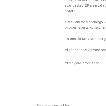
startbesked. Efter installa
sotare.
Om du anlitar Mariebergs Br
bygganmälan till kommunen
Ta kontakt MED Mariebergs 
Vi gör ditt hem varmare och
Ytterligare information
Relaterade produkter