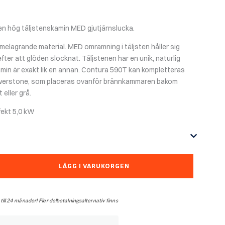
en hög täljstenskamin MED gjutjärnslucka.
ärmelagrande material.
MED omramning i täljsten håller sig
efter att glöden slocknat.
Täljstenen har en unik, naturlig
min är exakt lik en annan.
Contura 590T kan kompletteras
erstone, som placeras ovanför brännkammaren bakom
 eller grå.
fekt 5,0 kW
LÄGG I VARUKORGEN
 till 24 månader! Fler delbetalningsalternativ finns