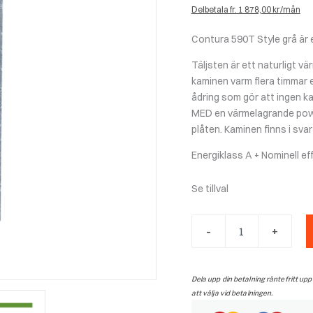
Delbetala fr. 1 878,00 kr/mån
Contura 590T Style grå är 
Täljsten är ett naturligt v
kaminen varm flera timmar 
ådring som gör att ingen ka
MED en värmelagrande pow
plåten.
Kaminen finns i svart
Energiklass A + Nominell ef
Se tillval
Contura
-
+
590T
style
grå
mängd
Dela upp din betalning räntefritt upp
att välja vid betalningen.