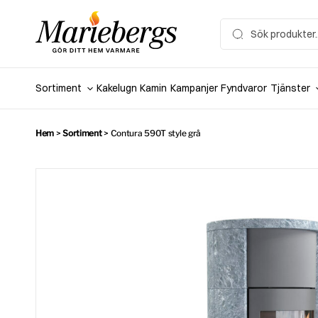
Hoppa
till
Search
for:
innehåll
Sortiment
Kakelugn
Kamin
Kampanjer
Fyndvaror
Tjänster
Hem
>
Sortiment
>
Contura 590T style grå