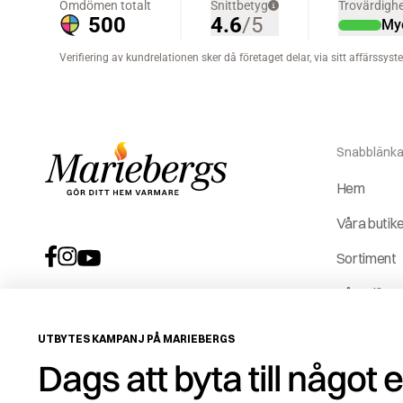
Snabblänka
Hem
Våra butik
Sortiment
Våra tjäns
Vår histori
UTBYTES KAMPANJ PÅ MARIEBERGS
Service &
Dags att byta till något 
reservdela