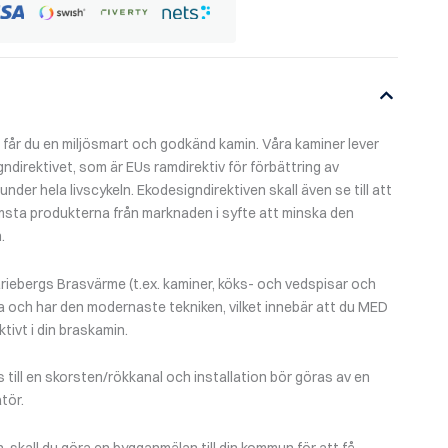
år du en miljösmart och godkänd kamin. Våra kaminer lever
gndirektivet, som är EUs ramdirektiv för förbättring av
der hela livscykeln. Ekodesigndirektiven skall även se till att
msta produkterna från marknaden i syfte att minska den
.
riebergs Brasvärme (t.ex. kaminer, köks- och vedspisar och
a och har den modernaste tekniken, vilket innebär att du MED
tivt i din braskamin.
till en skorsten/rökkanal och installation bör göras av en
tör.
n, skall du göra en bygganmälan till din kommun för att få