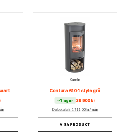
Kamin
svart
Contura 610:1 style grå
r
39 900
kr
I lager
mån
Delbetala fr. 1 711,00 kr/mån
VISA PRODUKT