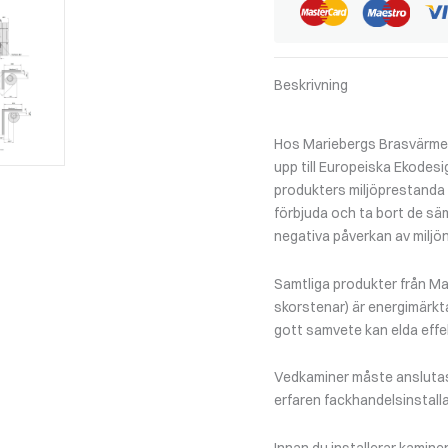
Beskrivning
Hos Mariebergs Brasvärme f
upp till Europeiska Ekodesi
produkters miljöprestanda un
förbjuda och ta bort de sä
negativa påverkan av miljön
Samtliga produkter från Ma
skorstenar) är energimärkt
gott samvete kan elda effek
Vedkaminer måste anslutas 
erfaren fackhandelsinstalla
Innan du installerar kamine