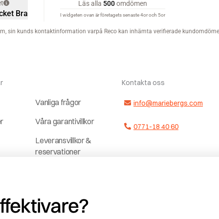
r
Kontakta oss
Vanliga frågor
info@mariebergs.com
er
Våra garantivillkor
0771-18 40 60
Leveransvillkor &
reservationer
ter
Dela upp
a
betalningen
effektivare?
Jobba hos och
r
med oss