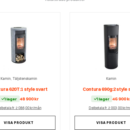
,
Kamin
Täljstenskamin
Kamin
ura 620T:1 style svart
Contura 690g:2 style 
48 900
kr
46 900
k
I lager
I lager
lbetala fr. 2 086,00 kr/mån
Delbetala fr. 2 003,00 kr/
VISA PRODUKT
VISA PRODUKT