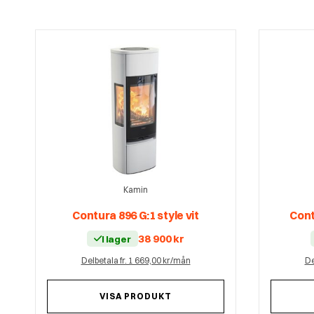
Kamin
Contura 896 G:1 style vit
Cont
38 900
kr
I lager
Delbetala fr. 1 669,00 kr/mån
De
VISA PRODUKT