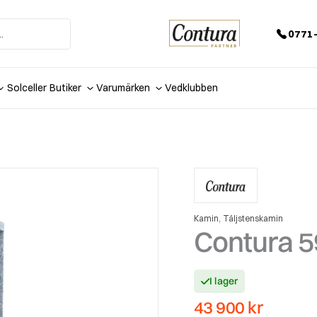
0771-
Solceller
Butiker
Varumärken
Vedklubben
,
Kamin
Täljstenskamin
Contura 5
I lager
43 900
kr