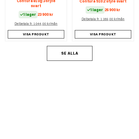
Contura 810g:3 style
Contura 510:2 style svart
svart
I lager
26 900
kr
I lager
23 900
kr
Delbetala fr. 1 169,00 kr/mån
Delbetala fr. 1 044,00 kr/mån
VISA PRODUKT
VISA PRODUKT
SE ALLA