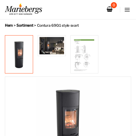
Hoppa
till
innehåll
Hem
>
Sortiment
>
Contura 690:1 style svart