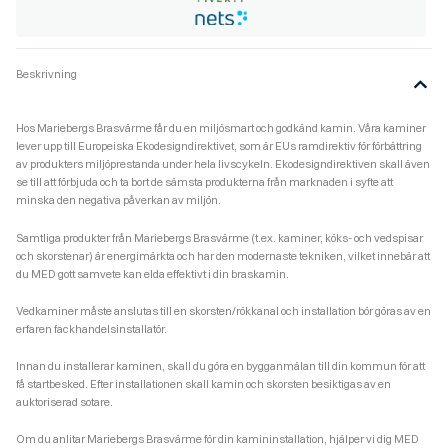
Beskrivning
Hos Mariebergs Brasvärme får du en miljösmart och godkänd kamin. Våra kaminer
lever upp till Europeiska Ekodesigndirektivet, som är EUs ramdirektiv för förbättring
av produkters miljöprestanda under hela livscykeln. Ekodesigndirektiven skall även
se till att förbjuda och ta bort de sämsta produkterna från marknaden i syfte att
minska den negativa påverkan av miljön.
Samtliga produkter från Mariebergs Brasvärme (t.ex. kaminer, köks- och vedspisar
och skorstenar) är energimärkta och har den modernaste tekniken, vilket innebär att
du MED gott samvete kan elda effektivt i din braskamin.
Vedkaminer måste anslutas till en skorsten/rökkanal och installation bör göras av en
erfaren fackhandelsinstallatör.
Innan du installerar kaminen, skall du göra en bygganmälan till din kommun för att
få startbesked. Efter installationen skall kamin och skorsten besiktigas av en
auktoriserad sotare.
Om du anlitar Mariebergs Brasvärme för din kamininstallation, hjälper vi dig MED