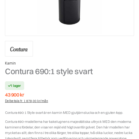
Kamin
Contura 690:1 style svart
I lager
43 900
kr
Delbetala fr. 1 878,00 kr/mån
Contura 690:1 Style svart är en kamin MED gjutjärnslucka och en gjuten topp.
Contura 690-modellerna har kakelugnens majestätiska uttryck MED den moderna
kaminens fördelar, den visar en rejäl eld högt ovanför golvet.
Den här modellen har
mycket av allt, den finns i tre olika färger, tre olika toppar, två olika luckor, nedre lucka
(standard) samt flera tillbehör som vedförvaring och värmelagrande powerstone.