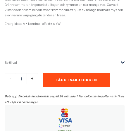
Brännkammaren är generöst tilltagen och rymmer en stor mängd ved.
Oavsett
vilken variant som blir din favorit kommer du att njuta av många timmars mys och
skön värme varje gång du tänder en brasa.
Energiklass A + Nominell effekt 6,0 kW
Se tillval
Contura
-
+
LÄGG I VARUKORGEN
690:1
style
svart
Dela upp din betalning räntefritt upp till 24 månader! Fler delbetalningsalternativ finns
mängd
att välja vid betalningen.