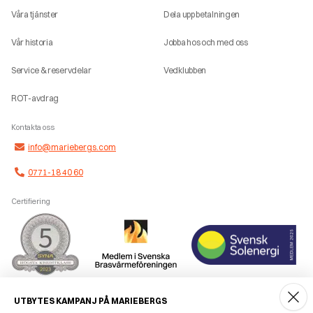
Våra tjänster
Dela upp betalningen
Vår historia
Jobba hos och med oss
Service & reservdelar
Vedklubben
ROT-avdrag
Kontakta oss
info@mariebergs.com
0771-18 40 60
Certifiering
Smidig betalning
UTBYTES KAMPANJ PÅ MARIEBERGS