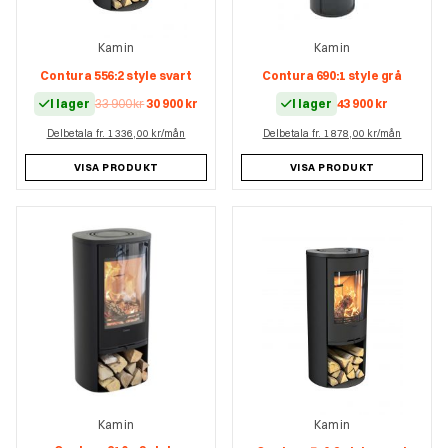
Kamin
Kamin
Contura 556:2 style svart
Contura 690:1 style grå
Det
Det
I lager
33 900
kr
30 900
kr
I lager
43 900
kr
ursprungliga
nuvarande
Delbetala fr. 1 336,00 kr/mån
priset
priset
Delbetala fr. 1 878,00 kr/mån
var:
är:
33
30
VISA PRODUKT
VISA PRODUKT
900 kr.
900 kr.
Kamin
Kamin