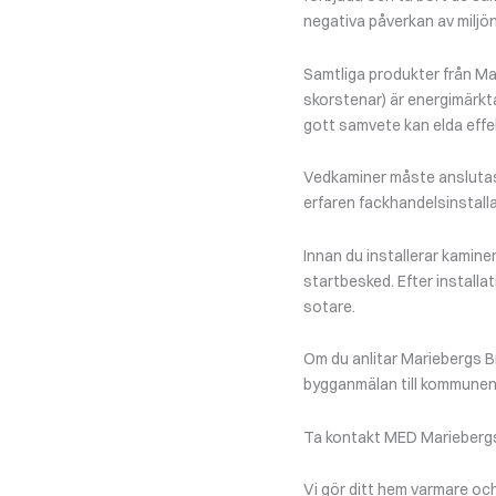
negativa påverkan av miljön
Samtliga produkter från Ma
skorstenar) är energimärkt
gott samvete kan elda effek
Vedkaminer måste anslutas 
erfaren fackhandelsinstalla
Innan du installerar kamine
startbesked. Efter installa
sotare.
Om du anlitar Mariebergs Br
bygganmälan till kommunen
Ta kontakt MED Mariebergs 
Vi gör ditt hem varmare och