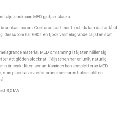
en täljstenskamin MED gjutjärnslucka.
a brännkammaren i Conturas sortiment, och du kan därför få ut
gg, dessutom har 690T en tjock värmelagrande täljsten som
ärmelagrande material. MED omramning i täljsten håller sig
fter att glöden slocknat. Täljstenen har en unik, naturlig
amin är exakt lik en annan. Kaminen kan kompletteras MED
, som placeras ovanför brännkammaren bakom plåten.
rå.
fekt 6,0 kW