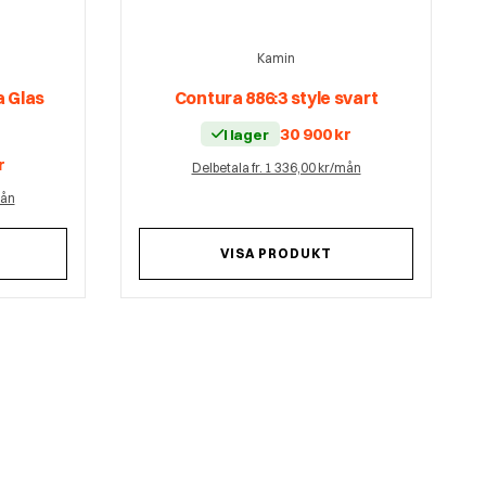
Kamin
a Glas
Contura 886:3 style svart
30 900
kr
I lager
r
Delbetala fr. 1 336,00 kr/mån
mån
VISA PRODUKT