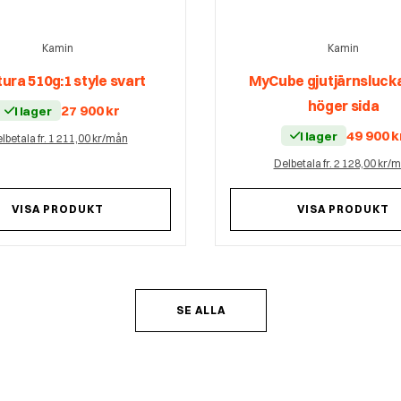
Kamin
Kamin
ura 510g:1 style svart
MyCube gjutjärnsluck
höger sida
27 900
kr
I lager
49 900
k
I lager
lbetala fr. 1 211,00 kr/mån
Delbetala fr. 2 128,00 kr/
VISA PRODUKT
VISA PRODUKT
SE ALLA