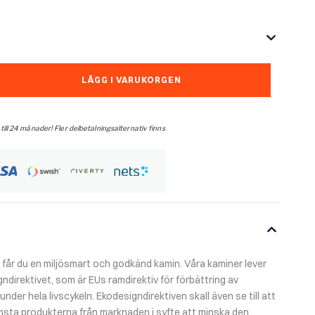
LÄGG I VARUKORGEN
 till 24 månader! Fler delbetalningsalternativ finns
år du en miljösmart och godkänd kamin. Våra kaminer lever
gndirektivet, som är EUs ramdirektiv för förbättring av
der hela livscykeln. Ekodesigndirektiven skall även se till att
msta produkterna från marknaden i syfte att minska den