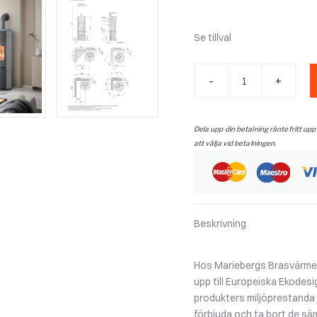
Se tillval
Contura
-
+
690
T
style
grå
Dela upp din betalning räntefritt upp
mängd
att välja vid betalningen.
Beskrivning
Hos Mariebergs Brasvärme f
upp till Europeiska Ekodesi
produkters miljöprestanda un
förbjuda och ta bort de sä