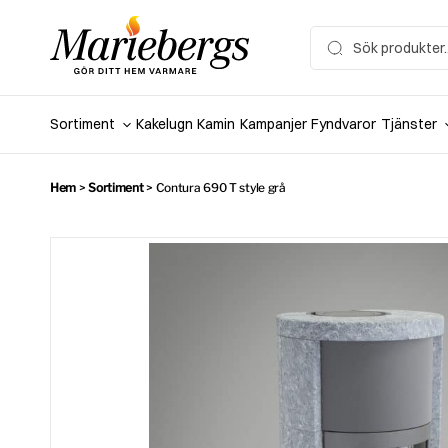
Hoppa
till
Search
for:
innehåll
Sortiment
Kakelugn
Kamin
Kampanjer
Fyndvaror
Tjänster
Hem
>
Sortiment
>
Contura 690 T style grå