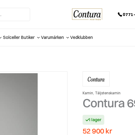
0771-
Solceller
Butiker
Varumärken
Vedklubben
,
Kamin
Täljstenskamin
Contura 69
I lager
52 900
kr