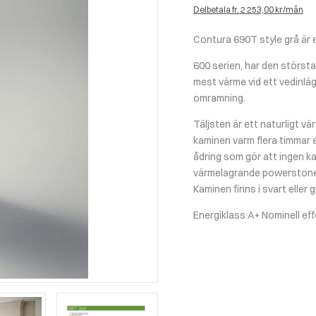
Delbetala fr. 2 253,00 kr/mån
Contura 690T style grå är 
600 serien, har den störst
mest värme vid ett vedinlä
omramning.
Täljsten är ett naturligt v
kaminen varm flera timmar e
ådring som gör att ingen k
värmelagrande powerstone
Kaminen finns i svart eller g
Energiklass A+ Nominell ef