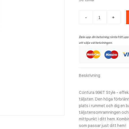
Contura
-
+
996T,
Täljsten,
grå
mängd
Dela upp din betalning räntefritt upp
att välja vid betalningen.
Beskrivning
Contura 996T Style – effek
täljsten. Den höga förbränn
plats i rummet och dig en 
täljstensomramningen och ge
mittpunkt i ditt hem. Kombi
som passar just ditt hem!