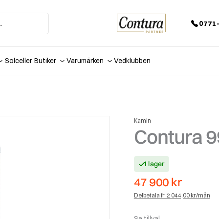
0771-
Solceller
Butiker
Varumärken
Vedklubben
Kamin
Contura 99
I lager
47 900
kr
Delbetala fr. 2 044,00 kr/mån
Se tillval