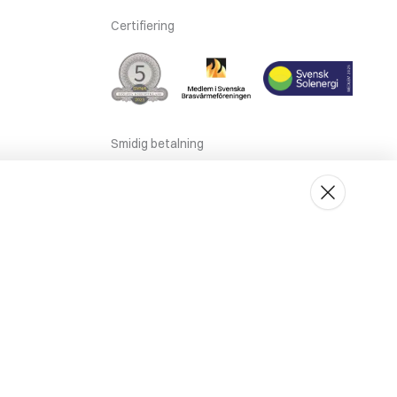
Certifiering
Smidig betalning
 gällande dataskyddslagstiftning hittar du på
www.mariebergs.com/gdpr