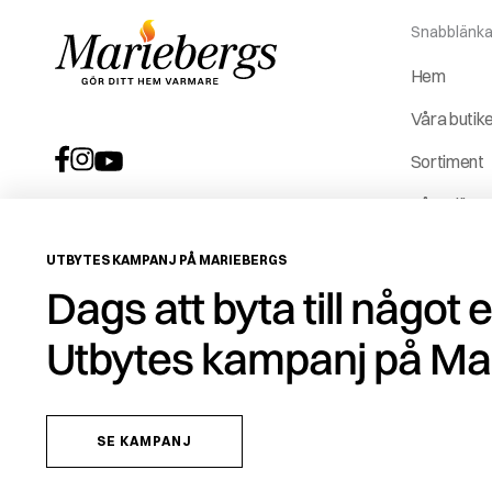
Snabblänka
Hem
Våra butik
Sortiment
Våra tjäns
Vår histori
UTBYTES KAMPANJ PÅ MARIEBERGS
Service &
Dags att byta till något 
reservdela
Utbytes kampanj på Ma
ROT-avdr
SE KAMPANJ
Copyright © 2026 Mariebergs Brasvärme & Solenergi AB - 556259-7681