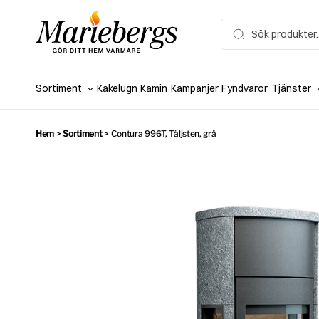
Hoppa
till
Search
for:
innehåll
Sortiment
Kakelugn
Kamin
Kampanjer
Fyndvaror
Tjänster
Hem
>
Sortiment
>
Contura 996T, Täljsten, grå