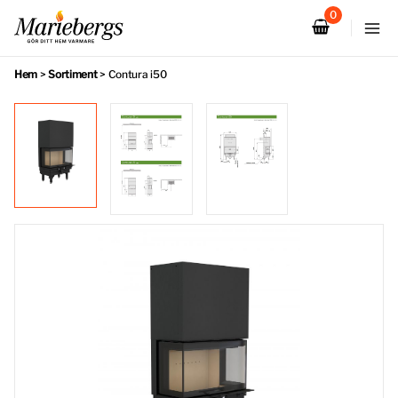
Hoppa
till
innehåll
Hem
>
Sortiment
>
Contura i50