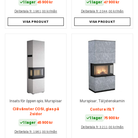
I lager
45 900
kr
I lager
47 900
kr
Delbetala fr. 1 961,00 kr/mån
Delbetala fr. 2 044,00 kr/mån
VISA PRODUKT
VISA PRODUKT
Insats för öppen spis
Murspisar
Murspisar
Täljstenskamin
,
,
Ci8 vänster COSI, glas på
Contura i51T
2 sidor
I lager
75 900
kr
I lager
45 900
kr
Delbetala fr. 3 211,00 kr/mån
Delbetala fr. 1 961,00 kr/mån