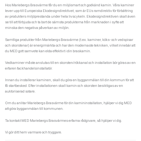
Hos Mariebergs Brasvärme får du en miljösmart och godkänd kamin. Våra kaminer
lever upp till Europeiska Ekodesigndirektivet, som är EUs ramdirektiv för förbättring
av produkters miljöprestanda under hela livscykeln. Ekodesigndirektiven skall även
se till att förbjuda och ta bort de sämsta produkterna från marknaden i syfte att
minska den negativa påverkan av miljön.
Samtliga produkter från Mariebergs Brasvärme (t.ex. kaminer, köks- och vedspisar
och skorstenar) är energimärkta och har den modernaste tekniken, vilket innebär att
du MED gott samvete kan elda effektivt i din braskamin.
Vedkaminer måste anslutas till en skorsten/rökkanal och installation bör göras av en
erfaren fackhandelsinstallatör.
Innan du installerar kaminen, skall du göra en bygganmälan till din kommun för att
få startbesked. Efter installationen skall kamin och skorsten besiktigas av en
auktoriserad sotare.
Om du anlitar Mariebergs Brasvärme för din kamininstallation, hjälper vi dig MED
att göra bygganmälan till kommunen.
Ta kontakt MED Mariebergs Brasvärmes erfarna rådgivare, så hjälper vi dig.
Vi gör ditt hem varmare och tryggare.