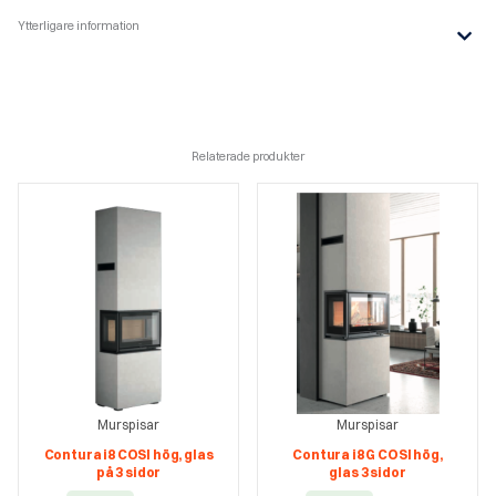
Ytterligare information
Relaterade produkter
Murspisar
Murspisar
Contura i8 COSI hög, glas
Contura i8 G COSI hög,
på 3 sidor
glas 3 sidor