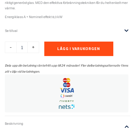
riktigt generöst glas. MED den effektiva förbränningstekniken får du helt enkelt mer
värme.
Energiklass A + Nominell effekt 8,0 kW
Se tillval
Contura
-
+
LÄGG I VARUKORGEN
i50
mängd
Dela upp din betalning räntefritt upp till 24 månader! Fler delbetalningsalternativ finns
att välja vid betalningen.
Beskrivning