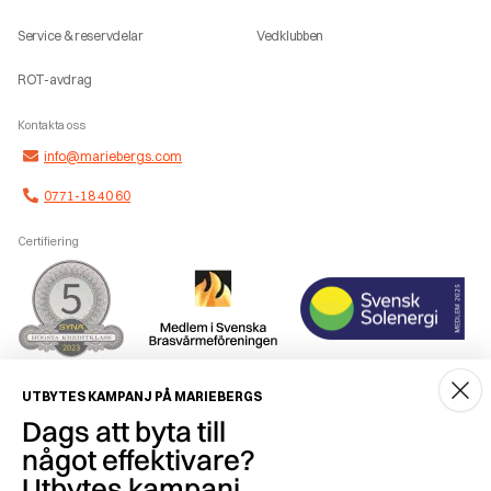
Service & reservdelar
Vedklubben
ROT-avdrag
Kontakta oss
info@mariebergs.com
0771-18 40 60
Certifiering
Smidig betalning
UTBYTES KAMPANJ PÅ MARIEBERGS
Dags att byta till
något effektivare?
Utbytes kampanj