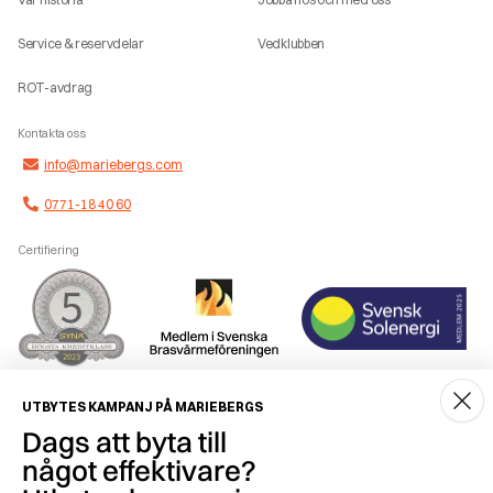
Service & reservdelar
Vedklubben
ROT-avdrag
Kontakta oss
info@mariebergs.com
0771-18 40 60
Certifiering
Smidig betalning
UTBYTES KAMPANJ PÅ MARIEBERGS
Dags att byta till
något effektivare?