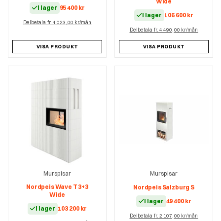
Wide
I lager
95 400
kr
I lager
106 600
kr
Delbetala fr. 4 023,00 kr/mån
Delbetala fr. 4 490,00 kr/mån
VISA PRODUKT
VISA PRODUKT
Murspisar
Murspisar
Nordpeis Wave T 3+3
Nordpeis Salzburg S
Wide
I lager
49 400
kr
I lager
103 200
kr
Delbetala fr. 2 107,00 kr/mån