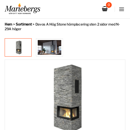
Hoppa
till
innehåll
Hem
>
Sortiment
>
Davos A Hög Stone hörnplacering sten 2 sidor med N-
29A höger