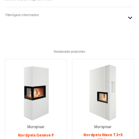
Ytterligare information
Relaterade produkter
Murspisar
Murspisar
Nordpeis Wave T 3+5
Nordpeis Genève P