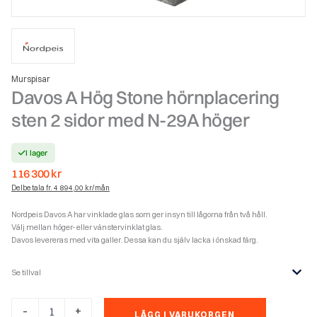
Murspisar
Davos A Hög Stone hörnplacering
sten 2 sidor med N-29A höger
I lager
116 300
kr
Delbetala fr. 4 894,00 kr/mån
Nordpeis Davos A har vinklade glas som ger insyn till lågorna från två håll.
Välj mellan höger- eller vänstervinklat glas.
Davos levereras med vita galler. Dessa kan du själv lacka i önskad färg.
Se tillval
Davos
-
+
LÄGG I VARUKORGEN