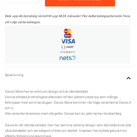
A
Hög
Stone
Dela upp din betalning räntefritt upp till 24 månader! Fler delbetalningsalternativ finns
hörnplacering
att välja vid betalningen.
sten
2
sidor
med
N-
29A
höger
mängd
Beskrivning
Davos Stone har en exklusiv design och är stenbeklädd.
Denna eldstad är ett billigare alternativ till den platsmurade typ som många
förknippar med sommarstugan. Davos Stone kommer i de höga varianterna Davos A
och U.
Alla varianter levereras med vita galler. Dessa kan du själv lacka i önskad färg.
Davos är vår största eldstad. Den har samma stilrena design som kännetecknar alla
våra eldstäder, och ser elegant ut trots sin storlek. Insatsen har dubbla glas och en
effektiv förbränningskammare.