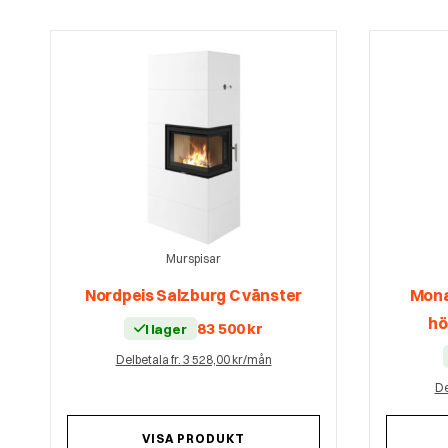
Murspisar
Nordpeis Salzburg C vänster
Mona
hö
83 500
kr
I lager
Delbetala fr. 3 528,00 kr/mån
De
VISA PRODUKT