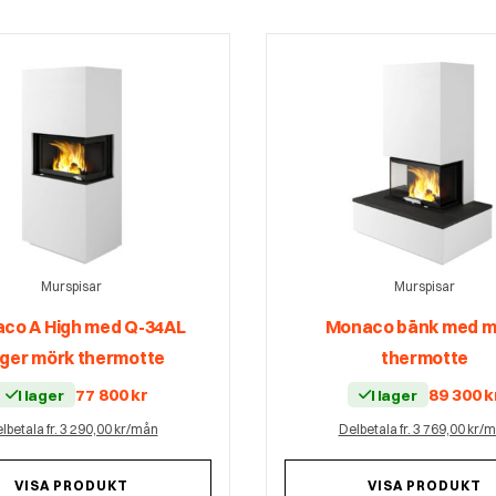
Murspisar
Murspisar
co A High med Q-34AL
Monaco bänk med m
ger mörk thermotte
thermotte
77 800
kr
89 300
k
I lager
I lager
lbetala fr. 3 290,00 kr/mån
Delbetala fr. 3 769,00 kr/
VISA PRODUKT
VISA PRODUKT