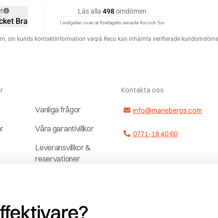
r
Kontakta oss
Vanliga frågor
info@mariebergs.com
er
Våra garantivillkor
0771-18 40 60
Leveransvillkor &
reservationer
ter
Dela upp
a
betalningen
effektivare?
Jobba hos och
r