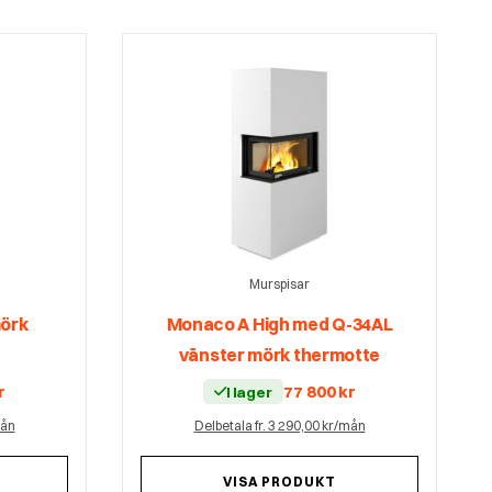
Murspisar
örk
Monaco A High med Q-34AL
vänster mörk thermotte
r
77 800
kr
I lager
mån
Delbetala fr. 3 290,00 kr/mån
VISA PRODUKT