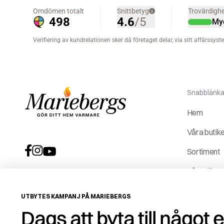
Snabblänka
Hem
Våra butik
Sortiment
Våra tjäns
Vår histori
UTBYTES KAMPANJ PÅ MARIEBERGS
Service &
Dags att byta till något 
reservdela