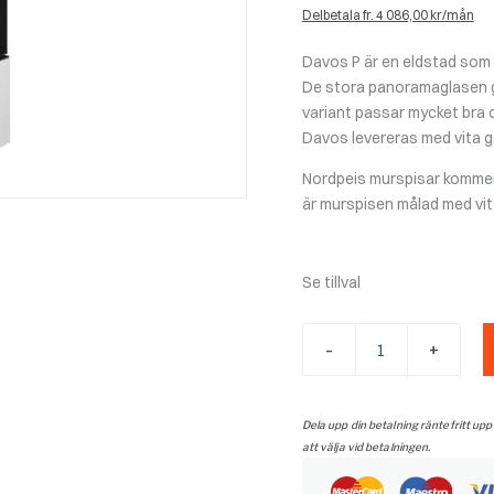
Delbetala fr. 4 086,00 kr/mån
Davos P är en eldstad som 
De stora panoramaglasen ge
variant passar mycket bra 
Davos levereras med vita ga
Nordpeis murspisar kommer 
är murspisen målad med vit 
Se tillval
Davos
-
+
P
låg
med
insats
Dela upp din betalning räntefritt upp
N-
att välja vid betalningen.
29P
mängd