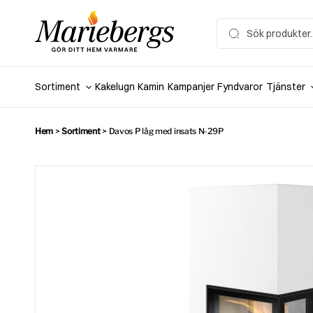
Hoppa
till
Search
for:
innehåll
Sortiment
Kakelugn
Kamin
Kampanjer
Fyndvaror
Tjänster
Hem
>
Sortiment
>
Davos P låg med insats N-29P