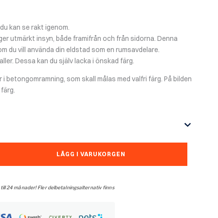
du kan se rakt igenom.
r utmärkt insyn, både framifrån och från sidorna. Denna
om du vill använda din eldstad som en rumsavdelare.
ller. Dessa kan du själv lacka i önskad färg.
i betongomramning, som skall målas med valfri färg. På bilden
färg.
LÄGG I VARUKORGEN
 till 24 månader! Fler delbetalningsalternativ finns