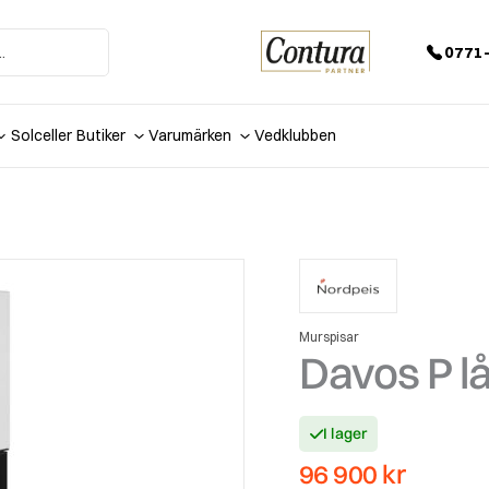
0771-
Solceller
Butiker
Varumärken
Vedklubben
Murspisar
Davos P l
I lager
96 900
kr