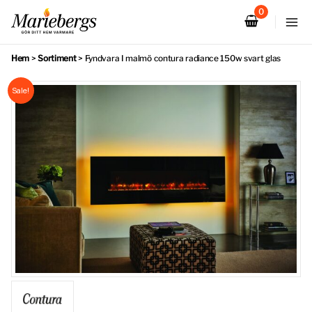
Hoppa
till
innehåll
Hem
>
Sortiment
>
Fyndvara I malmö contura radiance 150w svart glas
Sale!