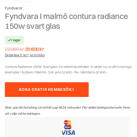
Fyndvaror
Fyndvara I malmö contura radiance
150w svart glas
I lager
Det
Det
22 900
kr
20 600
kr
ursprungliga
nuvarande
Delbetala fr. 907,00 kr/mån
priset
priset
var:
är:
Contura Radiance 150W Svart glas. En elektrisk eldstad. Vi säljer nu ut vårt visnings
22
20
exemplar i butiken i Malmö. Ord. pris 22.900:- Nu: Hämtpris 20.600:-
900 kr.
600 kr.
BOKA GRATIS HEMBESÖK
Dela upp din betalning räntefritt upp till 24 månader! Fler delbetalningsalternativ finns
att välja vid betalningen.