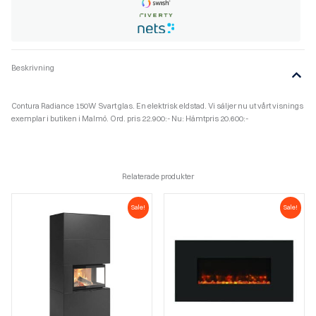
Beskrivning
Contura Radiance 150W Svart glas. En elektrisk eldstad. Vi säljer nu ut vårt visnings
exemplar i butiken i Malmö. Ord. pris 22.900:- Nu: Hämtpris 20.600:-
Relaterade produkter
Sale!
Sale!