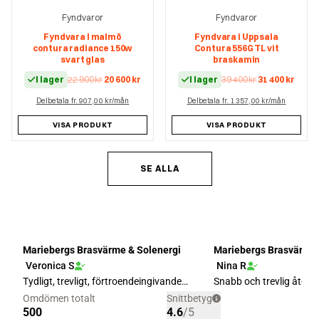
Fyndvaror
Fyndvaror
Fyndvara I malmö
Fyndvara i Uppsala
contura radiance 150w
Contura 556G TL vit
svart glas
braskamin
Det
Det
Det
Det
I lager
22 900
kr
20 600
kr
I lager
39 400
kr
31 400
kr
ursprungliga
nuvarande
ursprungliga
nuva
Delbetala fr. 907,00 kr/mån
priset
priset
Delbetala fr. 1 357,00 kr/mån
priset
prise
var:
är:
var:
är:
22
20
39
31
VISA PRODUKT
VISA PRODUKT
900 kr.
600 kr.
400 kr.
400 kr
SE ALLA