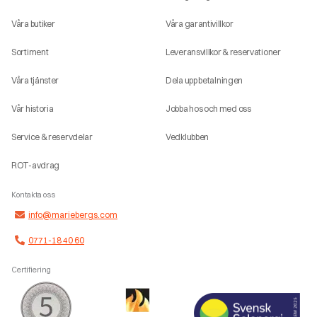
Våra butiker
Våra garantivillkor
Sortiment
Leveransvillkor & reservationer
Våra tjänster
Dela upp betalningen
Vår historia
Jobba hos och med oss
Service & reservdelar
Vedklubben
ROT-avdrag
Kontakta oss
info@mariebergs.com
0771-18 40 60
Certifiering