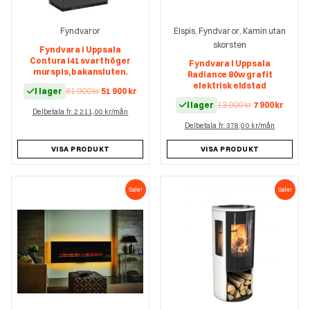
Fyndvaror
Elspis
Fyndvaror
Kamin utan
,
,
skorsten
Fyndvara i Uppsala
Contura i41 svart höger
Fyndvara I Uppsala
murspis, bakansluten.
Radiance 80w grafit
elektrisk eldstad
Det
Det
I lager
61 900
kr
51 900
kr
ursprungliga
nuvarande
Det
Det
I lager
13 900
kr
7 900
kr
Delbetala fr. 2 211,00 kr/mån
priset
priset
ursprungliga
nuvar
var:
är:
Delbetala fr. 378,00 kr/mån
priset
prise
61
51
var:
är:
900 kr.
900 kr.
13
7
VISA PRODUKT
VISA PRODUKT
900 kr.
900 kr.
Sale!
Sale!