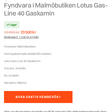
Fyndvara i Malmöbutiken Lotus Gas-
Line 40 Gaskamin
I lager
Det
Det
33 600
kr
23 500
kr
ursprungliga
nuvarande
Delbetala fr. 1 028,00 kr/mån
priset
priset
var:
är:
Fyndvara i Malmöbutiken.
33
23
600 kr.
500 kr.
Visningsexemplar oeldad från butiken.
Lotus Gas-Line 40 Gaskamin
Ord pris: 33.600kr
Nu 23.500kr.
Hämtpris i Malmö.
BOKA GRATIS HEMBESÖK
Dela upp din betalning räntefritt upp till 24 månader! Fler delbetalningsalternativ finns