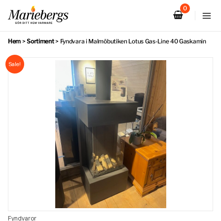
Hoppa
till
innehåll
Hem
>
Sortiment
>
Fyndvara i Malmöbutiken Lotus Gas-Line 40 Gaskamin
Sale!
Fyndvaror