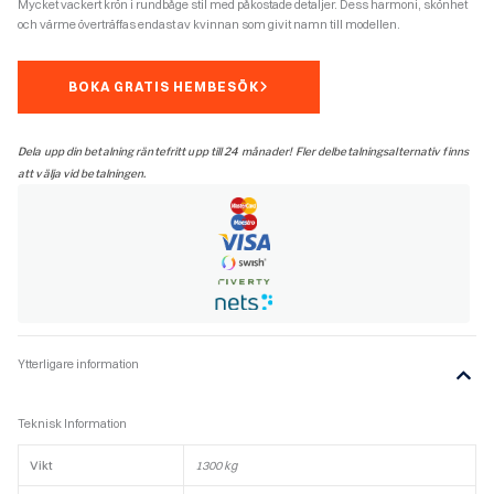
Mycket vackert krön i rundbåge stil med påkostade detaljer. Dess harmoni, skönhet
och värme överträffas endast av kvinnan som givit namn till modellen.
BOKA GRATIS HEMBESÖK
Dela upp din betalning räntefritt upp till 24 månader! Fler delbetalningsalternativ finns
att välja vid betalningen.
Ytterligare information
Teknisk Information
Vikt
1300 kg