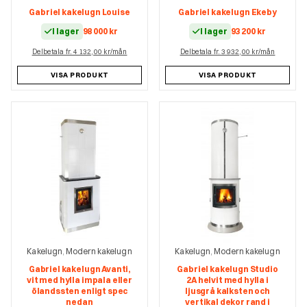
Gabriel kakelugn Louise
Gabriel kakelugn Ekeby
I lager
98 000
kr
I lager
93 200
kr
Delbetala fr. 4 132,00 kr/mån
Delbetala fr. 3 932,00 kr/mån
VISA PRODUKT
VISA PRODUKT
Kakelugn
Modern kakelugn
Kakelugn
Modern kakelugn
,
,
Gabriel kakelugn Avanti,
Gabriel kakelugn Studio
vit med hylla impala eller
2A helvit med hylla i
ölandssten enligt spec
ljusgrå kalksten och
nedan
vertikal dekor rand i