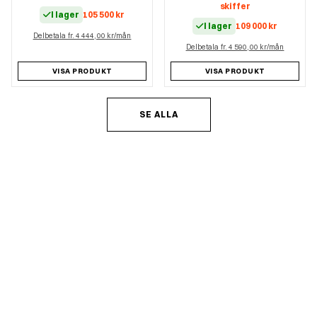
skiffer
I lager
105 500
kr
I lager
109 000
kr
Delbetala fr. 4 444,00 kr/mån
Delbetala fr. 4 590,00 kr/mån
VISA PRODUKT
VISA PRODUKT
SE ALLA