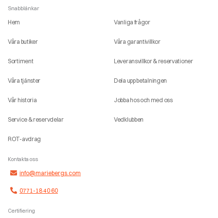
Snabblänkar
Hem
Vanliga frågor
Våra butiker
Våra garantivillkor
Sortiment
Leveransvillkor & reservationer
Våra tjänster
Dela upp betalningen
Vår historia
Jobba hos och med oss
Service & reservdelar
Vedklubben
ROT-avdrag
Kontakta oss
info@mariebergs.com
0771-18 40 60
Certifiering