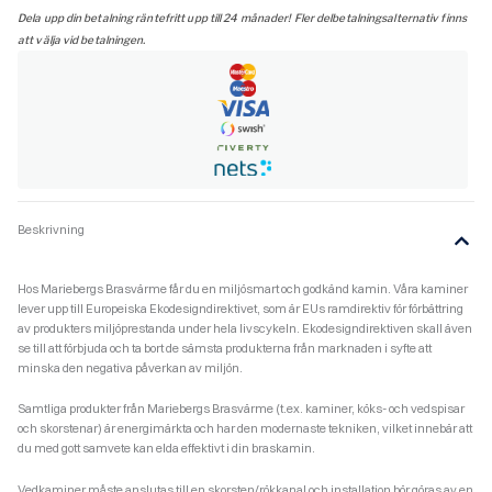
Dela upp din betalning räntefritt upp till 24 månader! Fler delbetalningsalternativ finns
att välja vid betalningen.
Beskrivning
Hos Mariebergs Brasvärme får du en miljösmart och godkänd kamin. Våra kaminer
lever upp till Europeiska Ekodesigndirektivet, som är EUs ramdirektiv för förbättring
av produkters miljöprestanda under hela livscykeln. Ekodesigndirektiven skall även
se till att förbjuda och ta bort de sämsta produkterna från marknaden i syfte att
minska den negativa påverkan av miljön.
Samtliga produkter från Mariebergs Brasvärme (t.ex. kaminer, köks- och vedspisar
och skorstenar) är energimärkta och har den modernaste tekniken, vilket innebär att
du med gott samvete kan elda effektivt i din braskamin.
Vedkaminer måste anslutas till en skorsten/rökkanal och installation bör göras av en