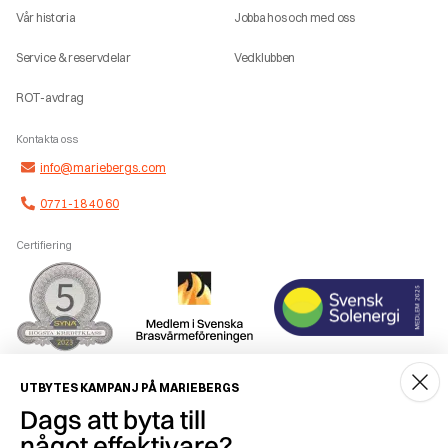
Vår historia
Jobba hos och med oss
Service & reservdelar
Vedklubben
ROT-avdrag
Kontakta oss
info@mariebergs.com
0771-18 40 60
Certifiering
Smidig betalning
UTBYTES KAMPANJ PÅ MARIEBERGS
Dags att byta till
något effektivare?