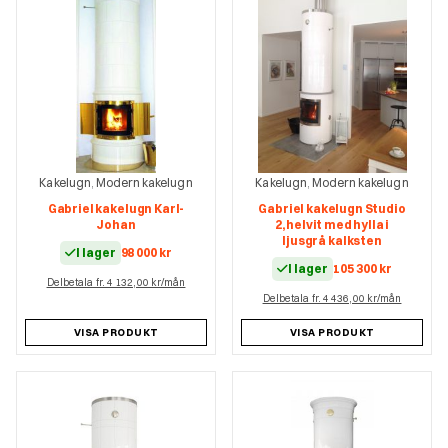
Kakelugn
Modern kakelugn
Kakelugn
Modern kakelugn
,
,
Gabriel kakelugn Karl-
Gabriel kakelugn Studio
Johan
2, helvit med hylla i
ljusgrå kalksten
I lager
98 000
kr
I lager
105 300
kr
Delbetala fr. 4 132,00 kr/mån
Delbetala fr. 4 436,00 kr/mån
VISA PRODUKT
VISA PRODUKT