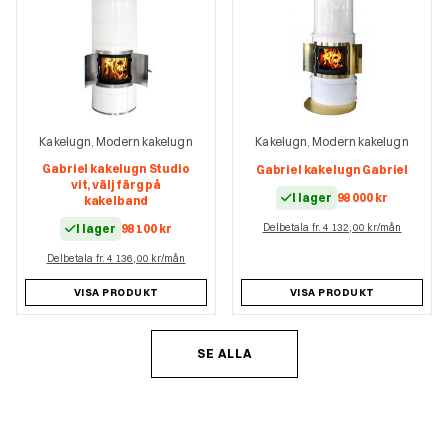
Kakelugn
Modern kakelugn
Kakelugn
Modern kakelugn
,
,
Gabriel kakelugn Studio
Gabriel kakelugn Gabriel
vit, välj färg på
I lager
98 000
kr
kakelband
I lager
98 100
kr
Delbetala fr. 4 132,00 kr/mån
Delbetala fr. 4 136,00 kr/mån
VISA PRODUKT
VISA PRODUKT
SE ALLA