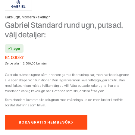
Kakelugn
Modern kakelugn
,
Gabriel Standard rund ugn, putsad,
välj detaljer:
I lager
61 000
kr
Delbetala fr. 2 590,00 kr/mån
Gabriels putsade ugnar påminner om gamla tiders rörspisar, men har kakelugnens
alla egenskaper och funktioner. Den lagrar värmen i över ett dygn, går att utrustas
med fläkt och kan målas i vilken färg du vill. Våra putsade kakelugnar har alla
fördelar en vanlig kakelugn har. Det enda som skiljer dem åt är ytan.
Som standard levereras kakelugnen med mässingsluckor, men luckor i rostfritt
borstat stål finns som tillval.
BOKA GRATIS HEMBESÖK