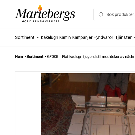
Hoppa
till
Search
for:
innehåll
Sortiment
Kakelugn
Kamin
Kampanjer
Fyndvaror
Tjänster
Hem
>
Sortiment
>
GF005 – Flat kaelugn i jugend stil med dekor av näckr