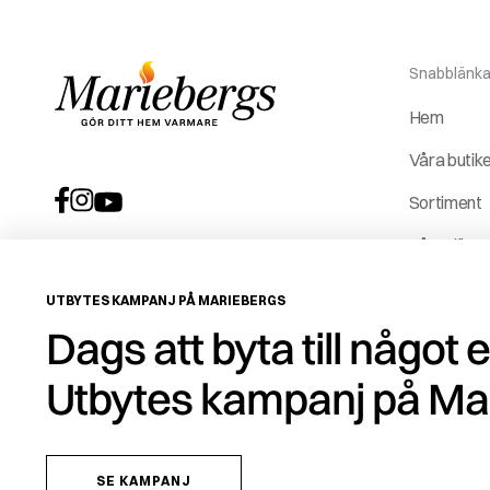
Snabblänka
Hem
Våra butik
Sortiment
Våra tjäns
Vår histori
UTBYTES KAMPANJ PÅ MARIEBERGS
Service &
Dags att byta till något 
reservdela
Utbytes kampanj på Ma
ROT-avdr
SE KAMPANJ