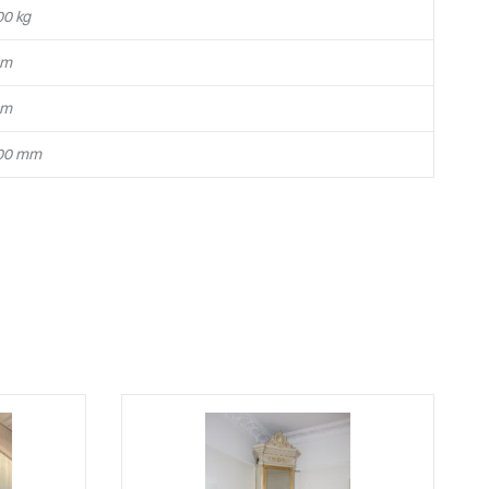
00 kg
m
m
00 mm