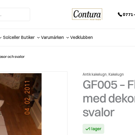
0771-
Solceller
Butiker
Varumärken
Vedklubben
osor och svalor
,
Antik kakelugn
Kakelugn
GF005 – Fl
med dekor
svalor
I lager