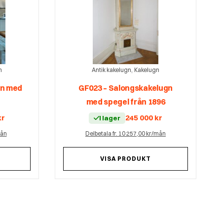
,
n
Antik kakelugn
Kakelugn
gn med
GF023 – Salongskakelugn
med spegel från 1896
kr
245 000
kr
I lager
mån
Delbetala fr. 10 257,00 kr/mån
VISA PRODUKT