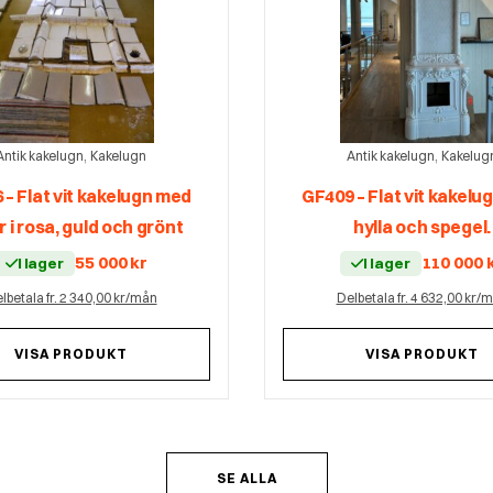
,
,
Antik kakelugn
Kakelugn
Antik kakelugn
Kakelug
 – Flat vit kakelugn med
GF409 – Flat vit kakelu
 i rosa, guld och grönt
hylla och spegel.
55 000
kr
110 000
I lager
I lager
lbetala fr. 2 340,00 kr/mån
Delbetala fr. 4 632,00 kr/
VISA PRODUKT
VISA PRODUKT
SE ALLA