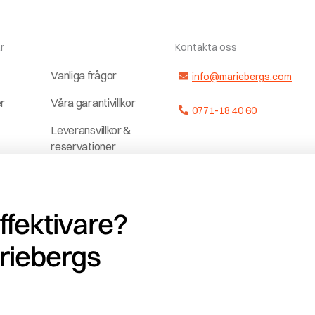
r
Kontakta oss
Vanliga frågor
info@mariebergs.com
er
Våra garantivillkor
0771-18 40 60
Leveransvillkor &
reservationer
ter
Dela upp
a
betalningen
effektivare?
Jobba hos och
r
med oss
riebergs
ag
Vedklubben