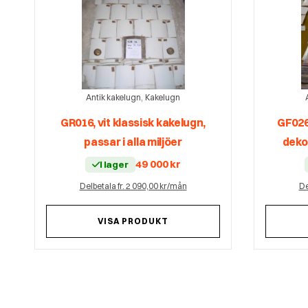
,
Antik kakelugn
Kakelugn
GR016, vit klassisk kakelugn,
GF026
passar i alla miljöer
dekor
49 000
kr
I lager
Delbetala fr. 2 090,00 kr/mån
De
VISA PRODUKT