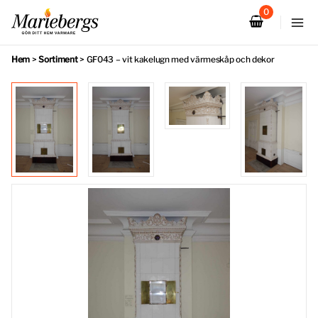
Hoppa
till
innehåll
Hem
>
Sortiment
>
GF043 – vit kakelugn med värmeskåp och dekor