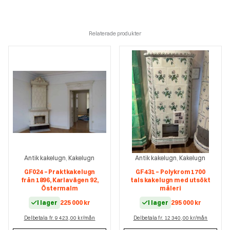
Relaterade produkter
Antik kakelugn
Kakelugn
Antik kakelugn
Kakelugn
,
,
GF024 – Praktkakelugn
GF431 – Polykrom 1700
från 1896, Karlavägen 92,
tals kakelugn med utsökt
Östermalm
måleri
I lager
225 000
kr
I lager
295 000
kr
Delbetala fr. 9 423,00 kr/mån
Delbetala fr. 12 340,00 kr/mån