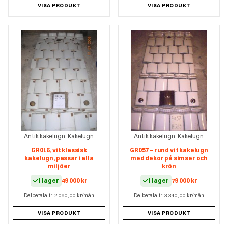
VISA PRODUKT
VISA PRODUKT
Antik kakelugn
Kakelugn
Antik kakelugn
Kakelugn
,
,
GR016, vit klassisk
GR057 – rund vit kakelugn
kakelugn, passar i alla
med dekor på simser och
miljöer
krön
I lager
49 000
kr
I lager
79 000
kr
Delbetala fr. 2 090,00 kr/mån
Delbetala fr. 3 340,00 kr/mån
VISA PRODUKT
VISA PRODUKT