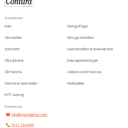
Snabblänkar
Hem
Vanliga frågor
Våra butiker
Våra garantivillkor
Sortiment
Leveransvillkor & reservationer
Våra tjänster
Dela upp betalningen
Vår historia
Jobba hos och med oss
Service & reservdelar
Vedklubben
ROT-avdrag
Kontakta oss
info@mariebergs.com
0771-18 40 60