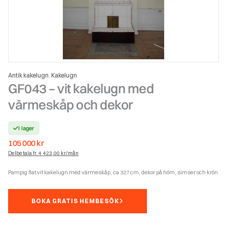
Antik kakelugn
Kakelugn
,
GF043 – vit kakelugn med
värmeskåp och dekor
I lager
105 000
kr
Delbetala fr. 4 423,00 kr/mån
Pampig flat vit kakelugn med värmeskåp, ca 327 cm, dekor på hörn, simser och krön
BOKA GRATIS HEMBESÖK