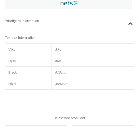
Ytterligare information
Teknisk Information
Vikt
3 kg
Djup
mm
Bredd
910 mm
Höjd
460 mm
Relaterade produkter