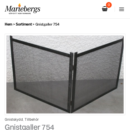
Hoppa
till
innehåll
Hem
>
Sortiment
>
Gnistgaller 754
Gnistskydd
Tillbehör
,
Gnistgaller 754