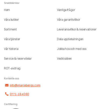
Snabblänkar
Hem
Vanliga frågor
Våra butiker
Våra garantivillkor
Sortiment
Leveransvillkor & reservationer
Våra tjänster
Dela upp betalningen
Vår historia
Jobba hos och med oss
Service & reservdelar
Vedklubben
ROT-avdrag
Kontakta oss
info@mariebergs.com
0771-18 40 60
Certifiering