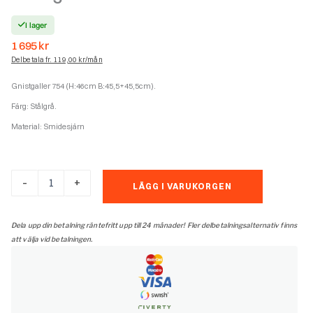
I lager
1 695
kr
Delbetala fr. 119,00 kr/mån
Gnistgaller 754 (H:46cm B:45,5+45,5cm).
Färg: Stålgrå.
Material: Smidesjärn
Gnistgaller
-
+
LÄGG I VARUKORGEN
754
mängd
Dela upp din betalning räntefritt upp till 24 månader! Fler delbetalningsalternativ finns
att välja vid betalningen.