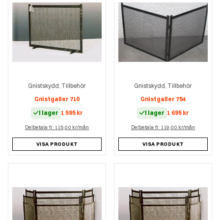
Gnistskydd
Tillbehör
Gnistskydd
Tillbehör
,
,
Gnistgaller 710
Gnistgaller 754
I lager
1 595
kr
I lager
1 695
kr
Delbetala fr. 115,00 kr/mån
Delbetala fr. 119,00 kr/mån
VISA PRODUKT
VISA PRODUKT