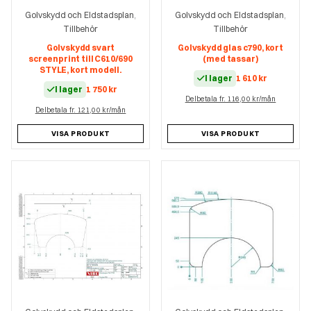
Golvskydd och Eldstadsplan
Golvskydd och Eldstadsplan
,
,
Tillbehör
Tillbehör
Golvskydd svart
Golvskydd glas c790, kort
screenprint till C610/690
(med tassar)
STYLE, kort modell.
I lager
1 610
kr
I lager
1 750
kr
Delbetala fr. 116,00 kr/mån
Delbetala fr. 121,00 kr/mån
VISA PRODUKT
VISA PRODUKT