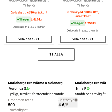
Golvskydd och Eldstadsplan
Golvskydd och Eldstadsplan
,
,
Tillbehör
Tillbehör
Golvskydd c880 + 870,
Golvskydd c780 grå, kort
svart kort
I lager
1 610
kr
I lager
1 750
kr
Delbetala fr. 116,00 kr/mån
Delbetala fr. 121,00 kr/mån
VISA PRODUKT
VISA PRODUKT
SE ALLA