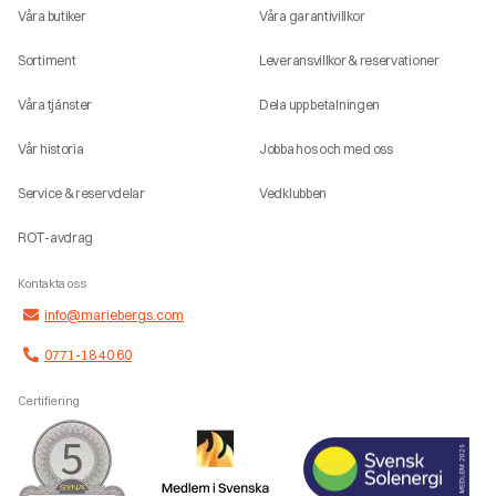
Våra butiker
Våra garantivillkor
Sortiment
Leveransvillkor & reservationer
Våra tjänster
Dela upp betalningen
Vår historia
Jobba hos och med oss
Service & reservdelar
Vedklubben
ROT-avdrag
Kontakta oss
info@mariebergs.com
0771-18 40 60
Certifiering