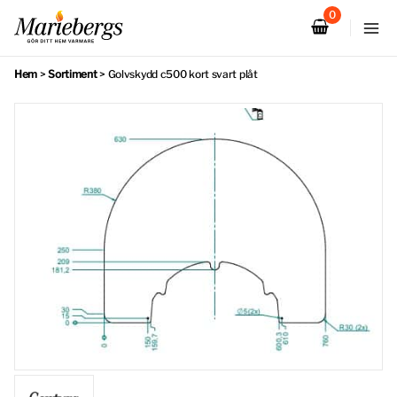
Hoppa
till
innehåll
Hem
>
Sortiment
>
Golvskydd c500 kort svart plåt