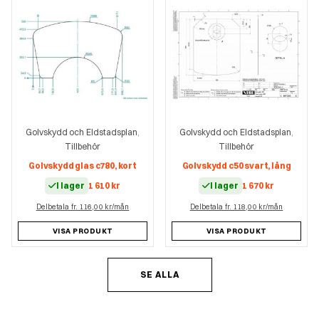
Golvskydd och Eldstadsplan
Golvskydd och Eldstadsplan
,
,
Tillbehör
Tillbehör
Golvskydd glas c780, kort
Golvskydd c50 svart, lång
I lager
1 610
kr
I lager
1 670
kr
Delbetala fr. 116,00 kr/mån
Delbetala fr. 118,00 kr/mån
VISA PRODUKT
VISA PRODUKT
SE ALLA