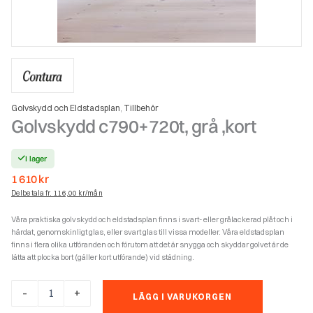
Golvskydd och Eldstadsplan
Tillbehör
,
Golvskydd c790+720t, grå ,kort
I lager
1 610
kr
Delbetala fr. 116,00 kr/mån
Våra praktiska golvskydd och eldstadsplan finns i svart- eller grålackerad plåt och i
härdat, genomskinligt glas, eller svart glas till vissa modeller. Våra eldstadsplan
finns i flera olika utföranden och förutom att det är snygga och skyddar golvet är de
lätta att plocka bort (gäller kort utförande) vid städning.
Golvskydd
-
+
LÄGG I VARUKORGEN
c790+720t,