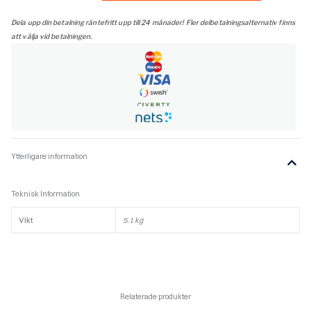
grå
,kort
Dela upp din betalning räntefritt upp till 24 månader! Fler delbetalningsalternativ finns
mängd
att välja vid betalningen.
Ytterligare information
Teknisk Information
Vikt
5.1 kg
Relaterade produkter