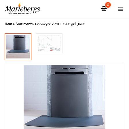
Hoppa
till
innehåll
Hem
>
Sortiment
>
Golvskydd c790+720t, grå ,kort