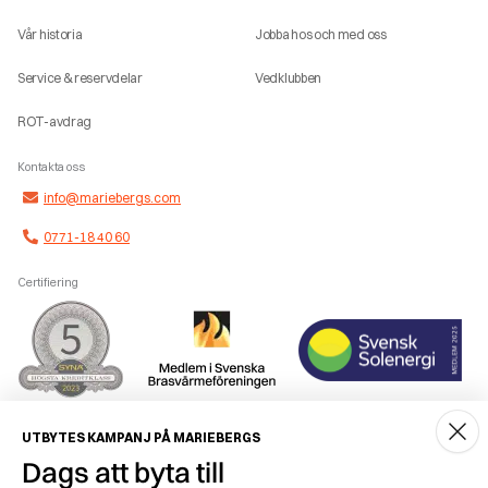
Vår historia
Jobba hos och med oss
Service & reservdelar
Vedklubben
ROT-avdrag
Kontakta oss
info@mariebergs.com
0771-18 40 60
Certifiering
Smidig betalning
UTBYTES KAMPANJ PÅ MARIEBERGS
Dags att byta till