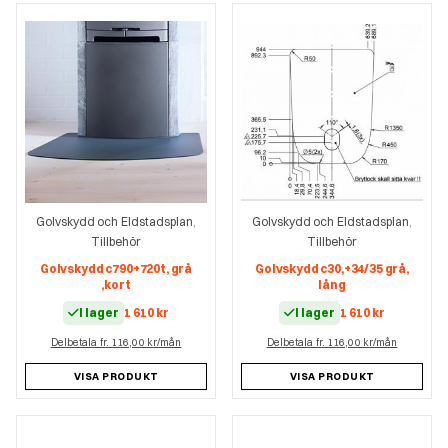
Golvskydd och Eldstadsplan
Golvskydd och Eldstadsplan
,
,
Tillbehör
Tillbehör
Golvskydd c790+720t, grå
Golvskydd c30,+34/35 grå,
,kort
lång
I lager
1 610
kr
I lager
1 610
kr
Delbetala fr. 116,00 kr/mån
Delbetala fr. 116,00 kr/mån
VISA PRODUKT
VISA PRODUKT