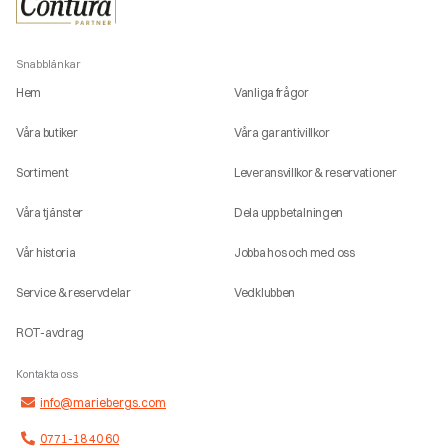
Snabblänkar
Hem
Vanliga frågor
Våra butiker
Våra garantivillkor
Sortiment
Leveransvillkor & reservationer
Våra tjänster
Dela upp betalningen
Vår historia
Jobba hos och med oss
Service & reservdelar
Vedklubben
ROT-avdrag
Kontakta oss
info@mariebergs.com
0771-18 40 60