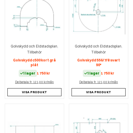
Golvskydd och Eldstadsplan
Golvskydd och Eldstadsplan
,
,
Tillbehör
Tillbehör
Golvskydd c500 kort grå
Golvskydd 556/7/8 svart
plåt
90°
I lager
1 750
kr
I lager
1 750
kr
Delbetala fr. 121,00 kr/mån
Delbetala fr. 121,00 kr/mån
VISA PRODUKT
VISA PRODUKT