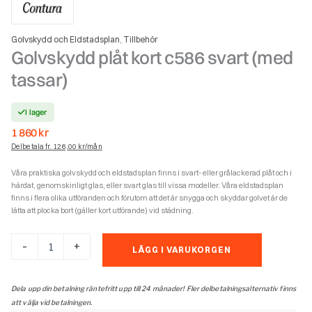
Golvskydd och Eldstadsplan
Tillbehör
,
Golvskydd plåt kort c586 svart (med
tassar)
I lager
1 860
kr
Delbetala fr. 126,00 kr/mån
Våra praktiska golvskydd och eldstadsplan finns i svart- eller grålackerad plåt och i
härdat, genomskinligt glas, eller svart glas till vissa modeller. Våra eldstadsplan
finns i flera olika utföranden och förutom att det är snygga och skyddar golvet är de
lätta att plocka bort (gäller kort utförande) vid städning.
Golvskydd
-
+
LÄGG I VARUKORGEN
plåt
kort
c586
Dela upp din betalning räntefritt upp till 24 månader! Fler delbetalningsalternativ finns
svart
att välja vid betalningen.
(med