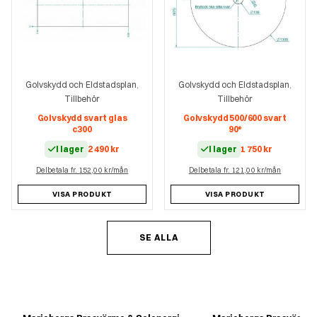
Golvskydd och Eldstadsplan
Golvskydd och Eldstadsplan
,
,
Tillbehör
Tillbehör
Golvskydd svart glas
Golvskydd 500/600 svart
c300
90°
I lager
2 490
kr
I lager
1 750
kr
Delbetala fr. 152,00 kr/mån
Delbetala fr. 121,00 kr/mån
VISA PRODUKT
VISA PRODUKT
SE ALLA