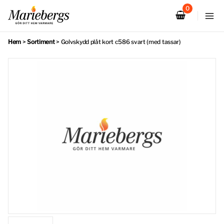
Hoppa
till
innehåll
Hem
>
Sortiment
>
Golvskydd plåt kort c586 svart (med tassar)