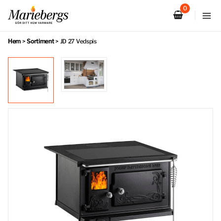
Hoppa
till
innehåll
Hem
>
Sortiment
>
JD 27 Vedspis