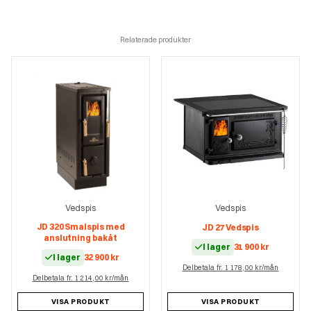
Relaterade produkter
Vedspis
Vedspis
JD 320 Smalspis med
JD 27 Vedspis
anslutning bakåt
I lager
31 900
kr
I lager
32 900
kr
Delbetala fr. 1 178,00 kr/mån
Delbetala fr. 1 214,00 kr/mån
VISA PRODUKT
VISA PRODUKT