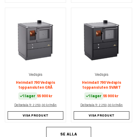
Vedspis
Vedspis
Heimdall 790 Vedspis
Heimdall 790 Vedspis
toppansluten GRÅ
toppansluten SVART
I lager
55 900
kr
I lager
55 900
kr
Delbetala fr. 2 253,00 kr/mån
Delbetala fr. 2 253,00 kr/mån
VISA PRODUKT
VISA PRODUKT
SE ALLA