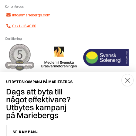
Kontakta oss
info@mariebergs.com
0771-18 40 60
Certifiering
Smidig betalning
UTBYTES KAMPANJ PÅ MARIEBERGS
Dags att byta till
något effektivare?
Utbytes kampanj
på Mariebergs
Copyright © 2026 Mariebergs Brasvärme & Solenergi AB - 556259-7681
SE KAMPANJ
Hur vi behandlar personuppgifter och vilka rättigheter du har enligt gällande