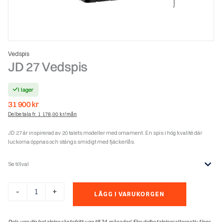
Vedspis
JD 27 Vedspis
I lager
31 900
kr
Delbetala fr. 1 178,00 kr/mån
JD 27 är inspirerad av 20 talets modeller med ornament. En spis i hög kvalité där
luckorna öppnas och stängs smidigt med fjäckerlås.
Se tillval
JD
-
+
LÄGG I VARUKORGEN
27
Vedspis
mängd
Dela upp din betalning räntefritt upp till 24 månader! Fler delbetalningsalternativ finns