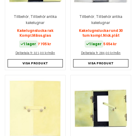
Tillbehör
Tillbehör antika
Tillbehör
Tillbehör antika
,
,
kakelugnar
kakelugnar
Kakelugnslucka rak
Kakelugnslucka rund 30
Kompl.Mäss.glas
tum kompl.Nick.plåt
I lager
7 705
kr
I lager
5 654
kr
Delbetala fr. 321,00 kr/mån
Delbetala fr. 284,00 kr/mån
VISA PRODUKT
VISA PRODUKT