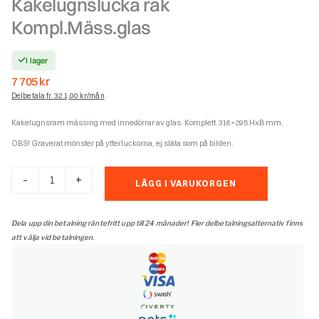
Kakelugnslucka rak
Kompl.Mäss.glas
I lager
7 705
kr
Delbetala fr. 321,00 kr/mån
Kakelugnsram mässing med innedörrar av glas. Komplett.316×295 HxB mm.
OBS! Graverat mönster på ytterluckorna, ej släta som på bilden.
Kakelugnslucka
-
+
LÄGG I VARUKORGEN
rak
Kompl.Mäss.glas
mängd
Dela upp din betalning räntefritt upp till 24 månader! Fler delbetalningsalternativ finns
att välja vid betalningen.