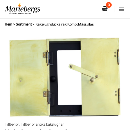
Hoppa
till
innehåll
Hem
>
Sortiment
>
Kakelugnslucka rak Kompl.Mäss.glas
Tillbehör
Tillbehör antika kakelugnar
,