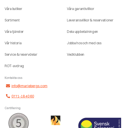
Våra butiker
Våra garantivillkor
Sortiment
Leveransvillkor & reservationer
Våra tjänster
Dela upp betalningen
Vår historia
Jobba hos och med oss
Service & reservdelar
Vedklubben
ROT-avdrag
Kontakta oss
info@mariebergs.com
0771-18 40 60
Certifiering