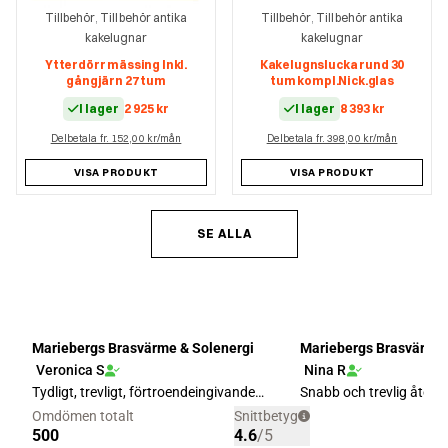
Tillbehör
Tillbehör antika
Tillbehör
Tillbehör antika
,
,
kakelugnar
kakelugnar
Ytterdörr mässing Inkl.
Kakelugnslucka rund 30
gångjärn 27 tum
tum kompl.Nick.glas
I lager
2 925
kr
I lager
8 393
kr
Delbetala fr. 152,00 kr/mån
Delbetala fr. 398,00 kr/mån
VISA PRODUKT
VISA PRODUKT
SE ALLA