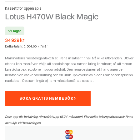
Kassett för öppen spis
Lotus H470W Black Magic
I lager
34 929
kr
Delbetala fr. 1 504,00 kr/mån
Marknadens mest eleganta och stillrena insatser finns i två olika utföranden. Utöver
storlek kan man även välja att specialanpassa ramen kring kaminen; så att ramen
kan täcka t.ex. ett större inbyggnadshål. Den rena designen på handtagen ger
insatsen en vacker avslutning och en unik upplevelse av elden utan öppenspisens
nackdelar. Obs ram ingår ej ,ram måste beställas separat.
BOKA GRATIS HEMBESÖK
Dela upp din betalning räntefritt upp till 24 månader! Fler delbetalningsalternativ finns
att välja vid betalningen.