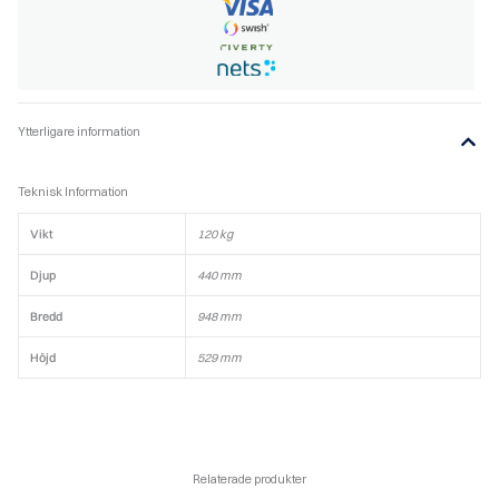
Ytterligare information
Teknisk Information
Vikt
120 kg
Djup
440 mm
Bredd
948 mm
Höjd
529 mm
Relaterade produkter