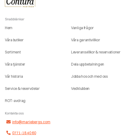
Snabblänkar
Hem
Vanliga frågor
Våra butiker
Våra garantivillkor
Sortiment
Leveransvillkor & reservationer
Våra tjänster
Dela upp betalningen
Vår historia
Jobba hos och med oss
Service & reservdelar
Vedklubben
ROT-avdrag
Kontakta oss
info@mariebergs.com
0771-18 40 60