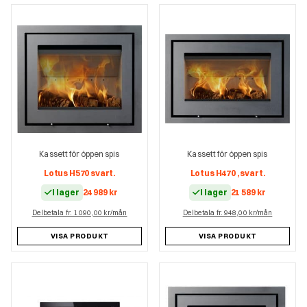
Kassett för öppen spis
Kassett för öppen spis
Lotus H570 svart.
Lotus H470 , svart.
I lager
24 989
kr
I lager
21 589
kr
Delbetala fr. 1 090,00 kr/mån
Delbetala fr. 948,00 kr/mån
VISA PRODUKT
VISA PRODUKT