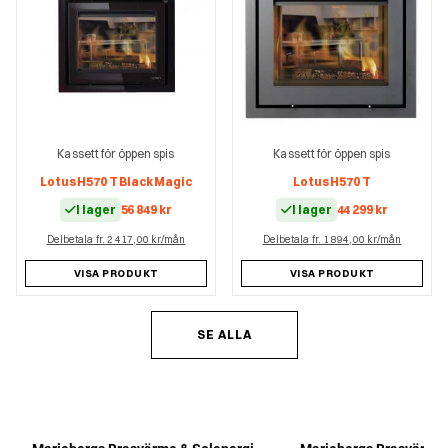
Kassett för öppen spis
Kassett för öppen spis
Lotus H570 T Black Magic
Lotus H570 T
I lager
56 849
kr
I lager
44 299
kr
Delbetala fr. 2 417,00 kr/mån
Delbetala fr. 1 894,00 kr/mån
VISA PRODUKT
VISA PRODUKT
SE ALLA