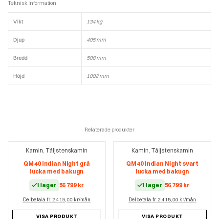
Teknisk Information
Vikt
134 kg
Djup
405 mm
Bredd
508 mm
Höjd
1002 mm
Relaterade produkter
Kamin
Täljstenskamin
Kamin
Täljstenskamin
,
,
QM 40 Indian Night grå
QM 40 Indian Night svart
lucka med bakugn
lucka med bakugn
I lager
56 799
kr
I lager
56 799
kr
Delbetala fr. 2 415,00 kr/mån
Delbetala fr. 2 415,00 kr/mån
VISA PRODUKT
VISA PRODUKT