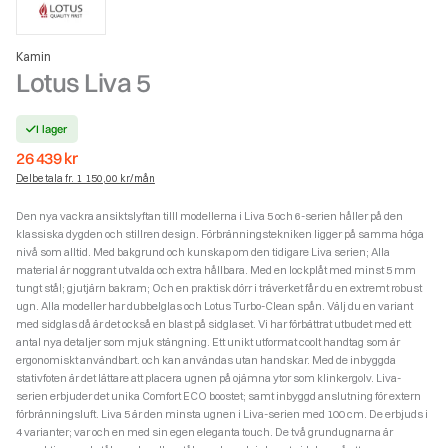
Kamin
Lotus Liva 5
I lager
26 439
kr
Delbetala fr. 1 150,00 kr/mån
Den nya vackra ansiktslyftan tilll modellerna i Liva 5 och 6-serien håller på den
klassiska dygden och stillren design. Förbränningstekniken ligger på samma höga
nivå som alltid. Med bakgrund och kunskap om den tidigare Liva serien; Alla
material är noggrant utvalda och extra hållbara. Med en lockplåt med minst 5 mm
tungt stål; gjutjärn bakram; Och en praktisk dörr i träverket får du en extremt robust
ugn. Alla modeller har dubbelglas och Lotus Turbo-Clean spån. Välj du en variant
med sidglas då är det också en blast på sidglaset. Vi har förbättrat utbudet med ett
antal nya detaljer som mjuk stängning. Ett unikt utformat coolt handtag som är
ergonomiskt användbart. och kan användas utan handskar. Med de inbyggda
stativfoten är det lättare att placera ugnen på ojämna ytor som klinkergolv. Liva-
serien erbjuder det unika Comfort ECO boostet; samt inbyggd anslutning för extern
förbränningsluft. Liva 5 är den minsta ugnen i Liva-serien med 100 cm. De erbjuds i
4 varianter; var och en med sin egen eleganta touch. De två grundugnarna är