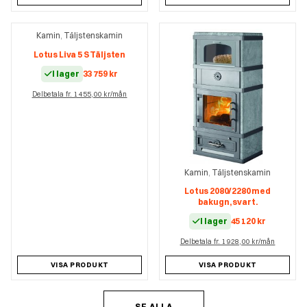
Kamin
Täljstenskamin
,
Lotus Liva 5 S Täljsten
I lager
33 759
kr
Delbetala fr. 1 455,00 kr/mån
Kamin
Täljstenskamin
,
Lotus 2080/2280 med
bakugn, svart.
I lager
45 120
kr
Delbetala fr. 1 928,00 kr/mån
VISA PRODUKT
VISA PRODUKT
SE ALLA