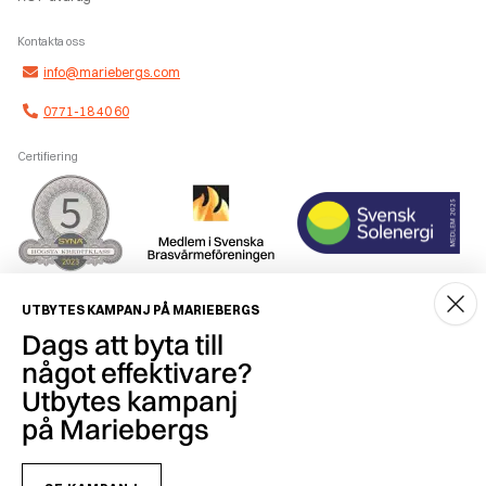
Kontakta oss
info@mariebergs.com
0771-18 40 60
Certifiering
Smidig betalning
UTBYTES KAMPANJ PÅ MARIEBERGS
Dags att byta till
något effektivare?
Utbytes kampanj
på Mariebergs
Copyright © 2026 Mariebergs Brasvärme & Solenergi AB - 556259-7681