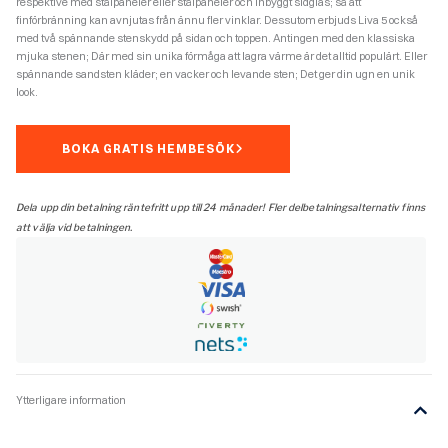
respektive med stålpaneler eller stålpaneler och inbyggt sidglas; så att
finförbränning kan avnjutas från ännu fler vinklar. Dessutom erbjuds Liva 5 också
med två spännande stenskydd på sidan och toppen. Antingen med den klassiska
mjuka stenen; Där med sin unika förmåga att lagra värme är det alltid populärt. Eller
spännande sandsten kläder; en vacker och levande sten; Det ger din ugn en unik
look.
BOKA GRATIS HEMBESÖK
Dela upp din betalning räntefritt upp till 24 månader! Fler delbetalningsalternativ finns
att välja vid betalningen.
Ytterligare information