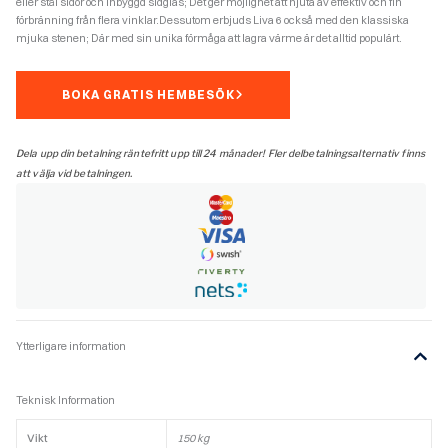
eller stål sidor och inbyggd sidglas; Det ger möjlighet att njuta av effektiv och fin
förbränning från flera vinklar.Dessutom erbjuds Liva 6 också med den klassiska
mjuka stenen; Där med sin unika förmåga att lagra värme är det alltid populärt.
BOKA GRATIS HEMBESÖK
Dela upp din betalning räntefritt upp till 24 månader! Fler delbetalningsalternativ finns
att välja vid betalningen.
Ytterligare information
Teknisk Information
Vikt
150 kg