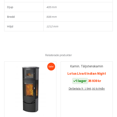
Djup
405 mm
Bredd
508 mm
Höjd
1212 mm
Relaterade produkter
Kamin
Täljstenskamin
,
Sale!
Lotus Liva 6 Indian Night
I lager
35 939
kr
Delbetala fr. 1 546,00 kr/mån