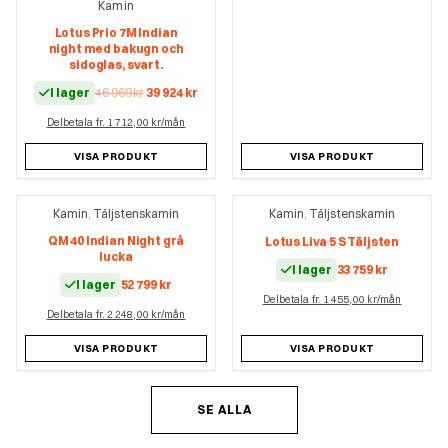
Kamin
Lotus Prio 7M Indian
night med bakugn och
sidoglas, svart.
Det
Det
I lager
46 969
kr
39 924
kr
ursprungliga
nuvarande
Delbetala fr. 1 712,00 kr/mån
priset
priset
var:
är:
46
39
VISA PRODUKT
VISA PRODUKT
969 kr.
924 kr.
Kamin
Täljstenskamin
Kamin
Täljstenskamin
,
,
QM 40 Indian Night grå
Lotus Liva 5 S Täljsten
lucka
I lager
33 759
kr
I lager
52 799
kr
Delbetala fr. 1 455,00 kr/mån
Delbetala fr. 2 248,00 kr/mån
VISA PRODUKT
VISA PRODUKT
SE ALLA