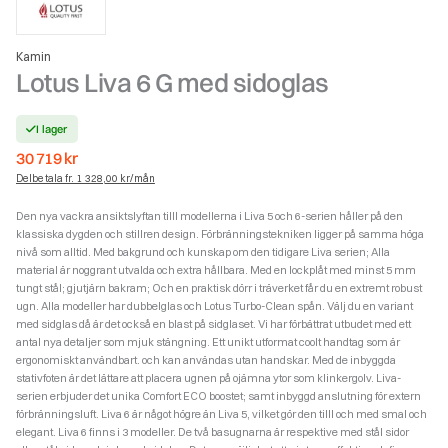
Kamin
Lotus Liva 6 G med sidoglas
I lager
30 719
kr
Delbetala fr. 1 328,00 kr/mån
Den nya vackra ansiktslyftan tilll modellerna i Liva 5 och 6-serien håller på den
klassiska dygden och stillren design. Förbränningstekniken ligger på samma höga
nivå som alltid. Med bakgrund och kunskap om den tidigare Liva serien; Alla
material är noggrant utvalda och extra hållbara. Med en lockplåt med minst 5 mm
tungt stål; gjutjärn bakram; Och en praktisk dörr i träverket får du en extremt robust
ugn. Alla modeller har dubbelglas och Lotus Turbo-Clean spån. Välj du en variant
med sidglas då är det också en blast på sidglaset. Vi har förbättrat utbudet med ett
antal nya detaljer som mjuk stängning. Ett unikt utformat coolt handtag som är
ergonomiskt användbart. och kan användas utan handskar. Med de inbyggda
stativfoten är det lättare att placera ugnen på ojämna ytor som klinkergolv. Liva-
serien erbjuder det unika Comfort ECO boostet; samt inbyggd anslutning för extern
förbränningsluft. Liva 6 är något högre än Liva 5, vilket gör den tilll och med smal och
elegant. Liva 6 finns i 3 modeller. De två basugnarna är respektive med stål sidor