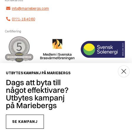
info@mariebergs.com
0771-18 40 60
Certifiering
Smidig betalning
UTBYTES KAMPANJ PÅ MARIEBERGS
Dags att byta till
något effektivare?
Utbytes kampanj
på Mariebergs
Copyright © 2026 Mariebergs Brasvärme & Solenergi AB - 556259-7681
SE KAMPANJ
Hur vi behandlar personuppgifter och vilka rättigheter du har enligt gällande
dataskyddslagstiftning hittar du på
www.mariebergs.com/gdpr