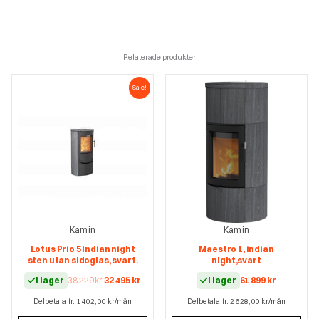
Relaterade produkter
Sale!
Kamin
Kamin
Lotus Prio 5 Indian night
Maestro 1, indian
sten utan sidoglas, svart.
night,svart
Det
Det
I lager
38 229
kr
32 495
kr
I lager
61 899
kr
ursprungliga
nuvarande
Delbetala fr. 1 402,00 kr/mån
priset
priset
Delbetala fr. 2 628,00 kr/mån
var:
är: