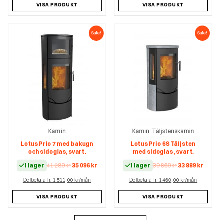
38
32
VISA PRODUKT
VISA PRODUKT
229 kr.
495 kr.
Sale!
Sale!
Kamin
Kamin
Täljstenskamin
,
Lotus Prio 7 med bakugn
Lotus Prio 6S Täljsten
och sidoglas, svart.
med sidoglas , svart.
Det
Det
Det
Det
I lager
41 289
kr
35 096
kr
I lager
39 869
kr
33 889
kr
ursprungliga
nuvarande
ursprungliga
nuva
Delbetala fr. 1 511,00 kr/mån
priset
priset
Delbetala fr. 1 460,00 kr/mån
priset
prise
var:
är:
var:
är:
41
35
39
33
VISA PRODUKT
VISA PRODUKT
289 kr.
096 kr.
869 kr.
889 kr