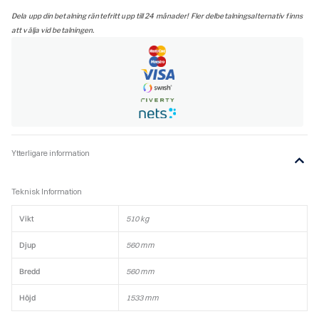
Dela upp din betalning räntefritt upp till 24 månader! Fler delbetalningsalternativ finns
att välja vid betalningen.
Ytterligare information
Teknisk Information
Vikt
510 kg
Djup
560 mm
Bredd
560 mm
Höjd
1533 mm