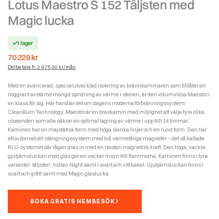
Lotus Maestro S 152 Täljsten med
Magic lucka
I lager
70 229
kr
Delbetala fr. 2 975,00 kr/mån
Med en avancerad; specialutvecklad isolering av brännkammaren som tilllåter en
noggrant avstämd mängd spridning av värme i stenen; är den voluminösa Maestro i
en klass för sig. Här handlar det om dagens moderna förbränningssystem:
CleanBurn Technology. Maestro är en braskamin med möjlighet att välja fyra olika
utseenden som alla säkrar en optimal lagring av värme i upp tilll 14 timmar.
Kaminen har en majstätisk form med höga slanka linjer och en rund form. Den har
ett automatiskt stängningssystem med två värmetåliga magneter – det så kallade
RLU-systemet där lågan dras in med en nästan magnetisk kraft. Den höga; vackra
gjutjärnsluckan med glas ger en vacker insyn tilll flammorna. Kaminen finns i fyra
varianter: täljsten; Indian Night samt i svart och vitt kakel. Gjutjärnsluckan finns i
svart och grått samt med Magic glaslucka.
BOKA GRATIS HEMBESÖK