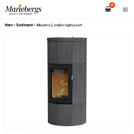
Hoppa
till
innehåll
Hem
>
Sortiment
>
Maestro 1, indian night,svart