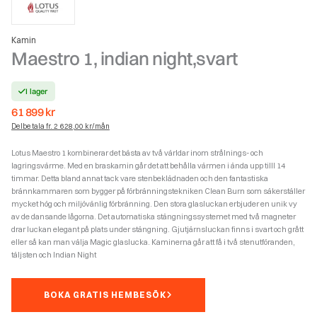
Kamin
Maestro 1, indian night,svart
I lager
61 899
kr
Delbetala fr. 2 628,00 kr/mån
Lotus Maestro 1 kombinerar det bästa av två världar inom strålnings- och
lagringsvärme. Med en braskamin går det att behålla värmen i ända upp tilll 14
timmar. Detta bland annat tack vare stenbeklädnaden och den fantastiska
brännkammaren som bygger på förbränningstekniken Clean Burn som säkerställer
mycket hög och miljövänlig förbränning. Den stora glasluckan erbjuder en unik vy
av de dansande lågorna. Det automatiska stängningssystemet med två magneter
drar luckan elegant på plats under stängning. Gjutjärnsluckan finns i svart och grått
eller så kan man välja Magic glaslucka. Kaminerna går att få i två stenutföranden,
täljsten och Indian Night
BOKA GRATIS HEMBESÖK