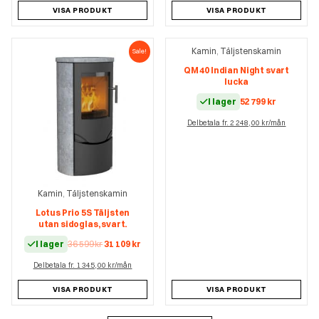
VISA PRODUKT
VISA PRODUKT
Kamin
Täljstenskamin
,
Sale!
QM 40 Indian Night svart
lucka
I lager
52 799
kr
Delbetala fr. 2 248,00 kr/mån
Kamin
Täljstenskamin
,
Lotus Prio 5S Täljsten
utan sidoglas, svart.
Det
Det
I lager
36 599
kr
31 109
kr
ursprungliga
nuvarande
Delbetala fr. 1 345,00 kr/mån
priset
priset
var:
är:
36
31
VISA PRODUKT
VISA PRODUKT
599 kr.
109 kr.