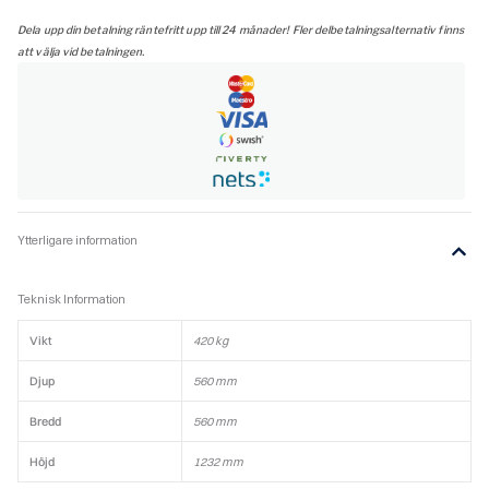
Dela upp din betalning räntefritt upp till 24 månader! Fler delbetalningsalternativ finns
att välja vid betalningen.
Ytterligare information
Teknisk Information
Vikt
420 kg
Djup
560 mm
Bredd
560 mm
Höjd
1232 mm