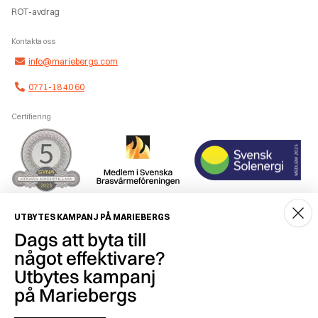
ROT-avdrag
Kontakta oss
info@mariebergs.com
0771-18 40 60
Certifiering
Smidig betalning
UTBYTES KAMPANJ PÅ MARIEBERGS
Dags att byta till
något effektivare?
Utbytes kampanj
på Mariebergs