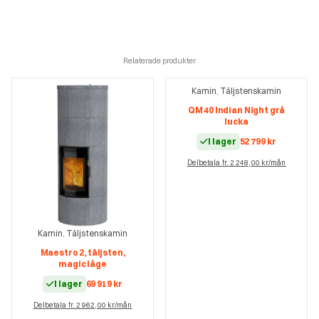
Relaterade produkter
Kamin
Täljstenskamin
,
QM 40 Indian Night grå
lucka
I lager
52 799
kr
Delbetala fr. 2 248,00 kr/mån
Kamin
Täljstenskamin
,
Maestro 2, täljsten,
magic låge
I lager
69 919
kr
Delbetala fr. 2 962,00 kr/mån