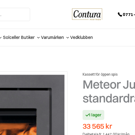
0771-
Solceller
Butiker
Varumärken
Vedklubben
Kassett för öppen spis
Meteor Ju
standardra
I lager
33 565
kr
Delbetala fr. 1 447,00 kr/mån