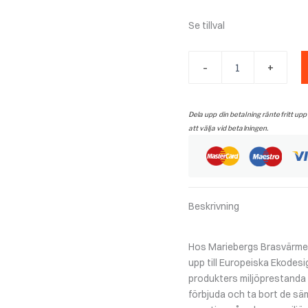
Se tillval
Meteor
-
+
Jupiter
550
med
standardram,
Dela upp din betalning räntefritt upp
svart
att välja vid betalningen.
eller
grå.
mängd
Beskrivning
Hos Mariebergs Brasvärme f
upp till Europeiska Ekodesi
produkters miljöprestanda un
förbjuda och ta bort de sä