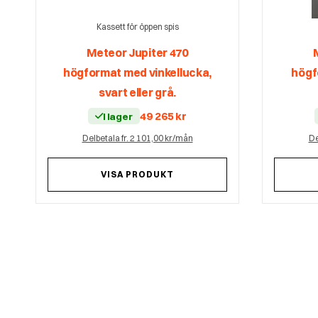
Kassett för öppen spis
Meteor Jupiter 470
högformat med vinkellucka,
högf
svart eller grå.
49 265
kr
I lager
Delbetala fr. 2 101,00 kr/mån
De
VISA PRODUKT