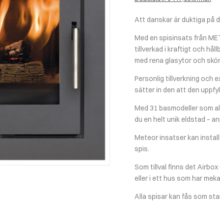
Att danskar är duktiga på de
Med en spisinsats från METE
tillverkad i kraftigt och hå
med rena glasytor och skön 
Personlig tillverkning och 
sätter in den att den uppfyl
Med 31 basmodeller som alla
du en helt unik eldstad – a
Meteor insatser kan install
spis.
Som tillval finns det Airbox
eller i ett hus som har meka
Alla spisar kan fås som stand