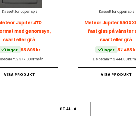
Kassett för öppen spis
Kassett för öppen spis
Meteor Jupiter 470
Meteor Jupiter 550 X
ormat med genomsyn,
fast glas på vänster 
svart eller grå.
svart eller grå.
55 895
kr
57 485
k
I lager
I lager
lbetala fr. 2 377,00 kr/mån
Delbetala fr. 2 444,00 kr/
VISA PRODUKT
VISA PRODUKT
SE ALLA