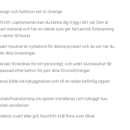
sign och funktion vet vi i Sverige.
OR i Jupiterserien kan du känna dig trygg i ditt val. Den är
llbart material och har en teknik som ger fantastisk förbränning
värme till huset.
exakt resultat är nyckelord för denna produkt och du vet när du
ler dina önskningar.
 kan förändras för ett personligt, och unikt slutresultat får
npassad efter behov för just dina förutsättningar.
eras både vid nybyggnation och till en redan befintlig öppen
 uteluftsanslutning om spisen installeras i ett nybyggt hus,
nisk ventilation.
ard i svart eller grå. Rostfritt stål finns som tillval.