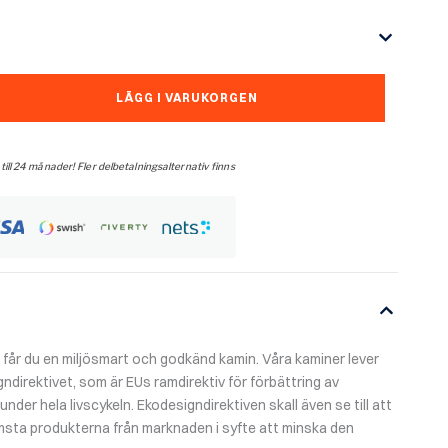
LÄGG I VARUKORGEN
 till 24 månader! Fler delbetalningsalternativ finns
år du en miljösmart och godkänd kamin. Våra kaminer lever
gndirektivet, som är EUs ramdirektiv för förbättring av
der hela livscykeln. Ekodesigndirektiven skall även se till att
msta produkterna från marknaden i syfte att minska den