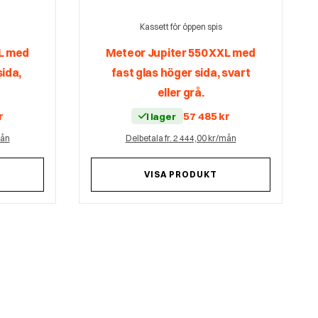
Kassett för öppen spis
XL med
Meteor Jupiter 550 XXL med
sida,
fast glas höger sida, svart
eller grå.
r
57 485
kr
I lager
mån
Delbetala fr. 2 444,00 kr/mån
VISA PRODUKT