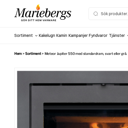
Hoppa
till
Search
for:
innehåll
Sortiment
Kakelugn
Kamin
Kampanjer
Fyndvaror
Tjänster
Hem
>
Sortiment
>
Meteor Jupiter 550 med standardram, svart eller grå.