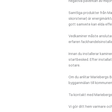
negativa påverkan av miljön
Samtliga produkter från Ma
skorstenar) är energimärkt
gott samvete kan elda effek
Vedkaminer måste anslutas 
erfaren fackhandelsinstalla
Innan du installerar kamine
startbesked. Efter installa
sotare.
Om du anlitar Mariebergs Br
bygganmälan till kommunen
Ta kontakt med Mariebergs B
Vi gör ditt hem varmare och