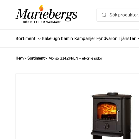
Hoppa
till
Search
for:
innehåll
Sortiment
Kakelugn
Kamin
Kampanjer
Fyndvaror
Tjänster
Hem
>
Sortiment
>
Morsö 3142 N/EN – ekorre sidor