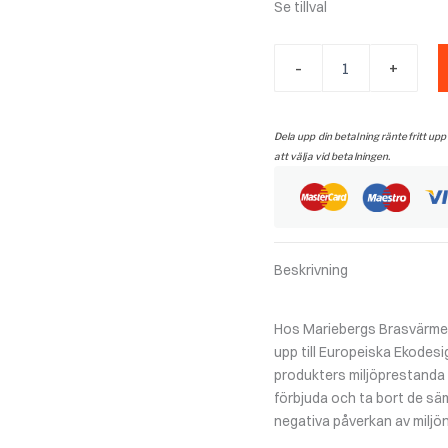
Se tillval
Morsö
-
+
3142
N/EN
-
ekorre
Dela upp din betalning räntefritt upp
sidor
att välja vid betalningen.
mängd
Beskrivning
Hos Mariebergs Brasvärme f
upp till Europeiska Ekodesi
produkters miljöprestanda un
förbjuda och ta bort de sä
negativa påverkan av miljön