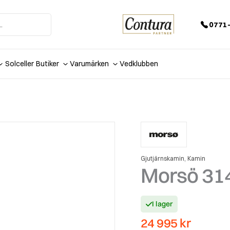
0771-
Solceller
Butiker
Varumärken
Vedklubben
,
Gjutjärnskamin
Kamin
Morsö 314
I lager
24 995
kr