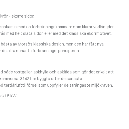
rör – ekorre sidor.
onskamin med en förbränningskammare som klarar vedlängder
fås med helt släta sidor, eller med det klassiska ekorrmotivet.
 bästa av Morsös klassiska design, men den har fått nya
 de allra senaste förbrännings-principerna.
 både rostgaller, askhylla och asklåda som gör det enkelt att
kaminerna. 3142 har byggts efter de senaste
 tertiärlufttillförsel som uppfyller de strängaste miljökraven.
fekt 5 kW.