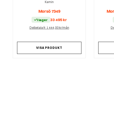
Kamin
Morsö 7349
Mor
33 495
kr
I lager
Delbetala fr. 1 444,00 kr/mån
De
VISA PRODUKT