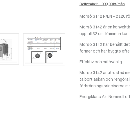
Delbetala fr. 1 090,00 kr/mån
Morsö 3142 N/EN – ø120 rök
Morsö 3142 är en konvekti
upp till 32 cm. Kaminen kan 
Morsö 3142 har behållt det
former och har byggts efter
Effektiv och miljövänlig.
Morsö 3142 är utrustad med
ta bort askan och rengöra 
förbränningsprinciperna med
Energiklass A+. Nominell ef