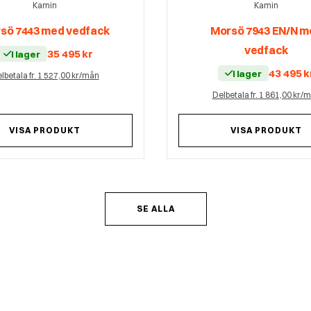
Kamin
Kamin
sö 7443 med vedfack
Morsö 7943 EN/N m
vedfack
35 495
kr
I lager
43 495
k
I lager
lbetala fr. 1 527,00 kr/mån
Delbetala fr. 1 861,00 kr/
VISA PRODUKT
VISA PRODUKT
SE ALLA