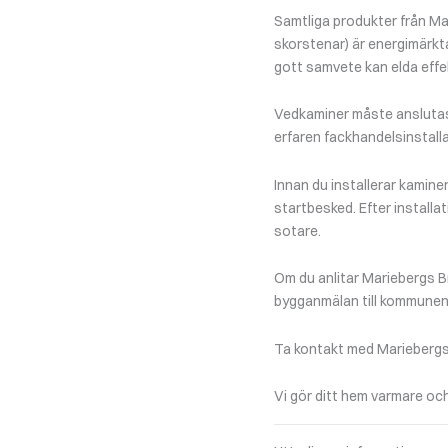
Samtliga produkter från Ma
skorstenar) är energimärkt
gott samvete kan elda effek
Vedkaminer måste anslutas 
erfaren fackhandelsinstalla
Innan du installerar kamine
startbesked. Efter installa
sotare.
Om du anlitar Mariebergs Br
bygganmälan till kommunen
Ta kontakt med Mariebergs B
Vi gör ditt hem varmare och