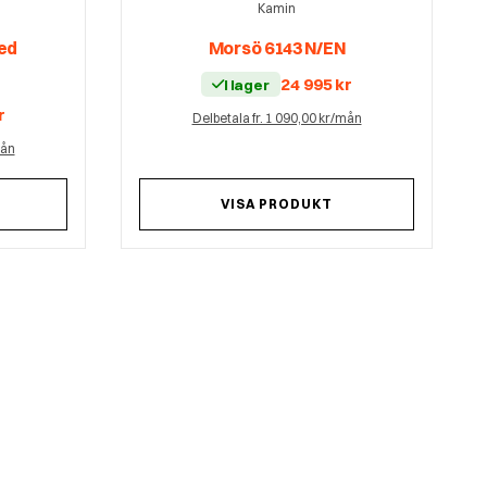
Kamin
ed
Morsö 6143 N/EN
24 995
kr
I lager
r
Delbetala fr. 1 090,00 kr/mån
mån
VISA PRODUKT