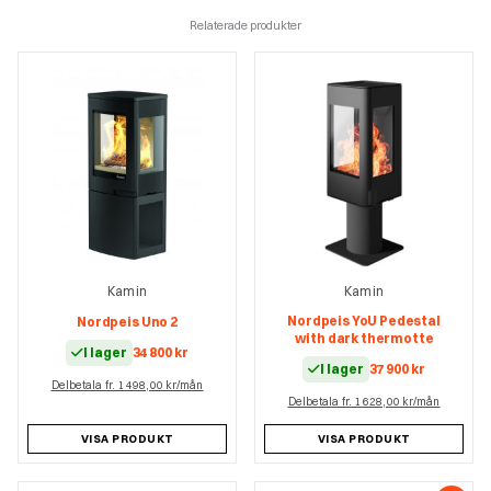
Relaterade produkter
Kamin
Kamin
Nordpeis YoU Pedestal
Nordpeis Uno 2
with dark thermotte
I lager
34 800
kr
I lager
37 900
kr
Delbetala fr. 1 498,00 kr/mån
Delbetala fr. 1 628,00 kr/mån
VISA PRODUKT
VISA PRODUKT