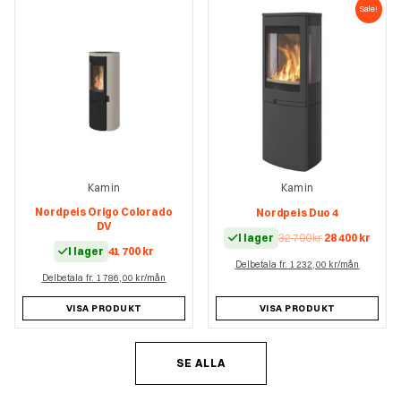
Sale!
Kamin
Kamin
Nordpeis Origo Colorado
Nordpeis Duo 4
DV
Det
Det
I lager
32 700
kr
28 400
kr
I lager
41 700
kr
ursprungliga
nuva
Delbetala fr. 1 232,00 kr/mån
priset
prise
Delbetala fr. 1 786,00 kr/mån
var:
är:
32
28
700 kr.
400 kr
VISA PRODUKT
VISA PRODUKT
SE ALLA