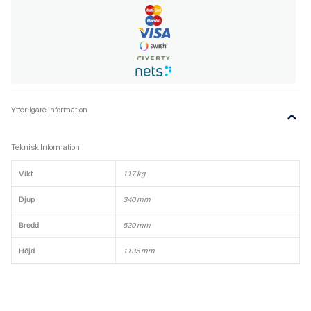
Ytterligare information
Teknisk Information
Vikt
117 kg
Djup
340 mm
Bredd
520 mm
Höjd
1135 mm