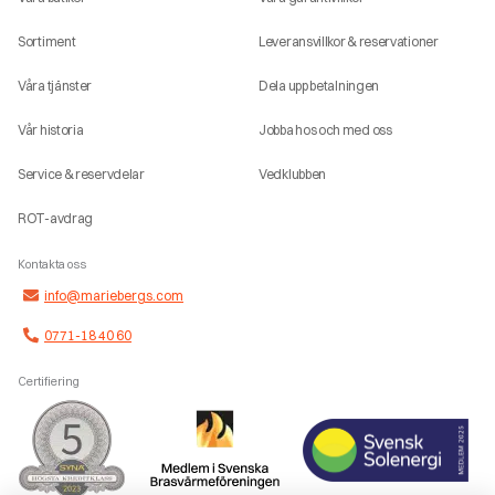
Sortiment
Leveransvillkor & reservationer
Våra tjänster
Dela upp betalningen
Vår historia
Jobba hos och med oss
Service & reservdelar
Vedklubben
ROT-avdrag
Kontakta oss
info@mariebergs.com
0771-18 40 60
Certifiering