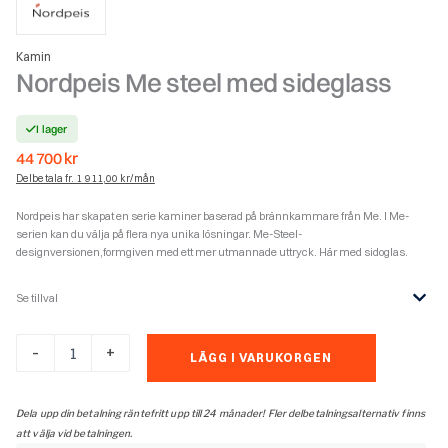
Kamin
Nordpeis Me steel med sideglass
I lager
44 700
kr
Delbetala fr. 1 911,00 kr/mån
Nordpeis har skapat en serie kaminer baserad på brännkammare från Me. I Me-
serien kan du välja på flera nya unika lösningar. Me-Steel-
designversionen,formgiven med ett mer utmannade uttryck. Här med sidoglas.
Se tillval
Nordpeis
-
+
LÄGG I VARUKORGEN
Me
steel
med
Dela upp din betalning räntefritt upp till 24 månader! Fler delbetalningsalternativ finns
sideglass
att välja vid betalningen.
mängd