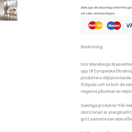
Hög
vänster,
Dela upp din betalning räntefritt upp
med
att välja vid betalningen.
insats
Q-
34L
vänster
IR
Beskrivning
mängd
Hos Mariebergs Brasvärme f
upp till Europeiska Ekodesi
produkters miljöprestanda un
förbjuda och ta bort de sä
negativa påverkan av miljön
Samtliga produkter från Ma
skorstenar) är energimärkt
gott samvete kan elda effek