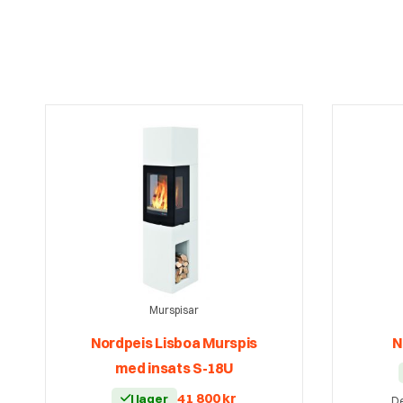
Murspisar
Nordpeis Lisboa Murspis
N
med insats S-18U
41 800
kr
I lager
De