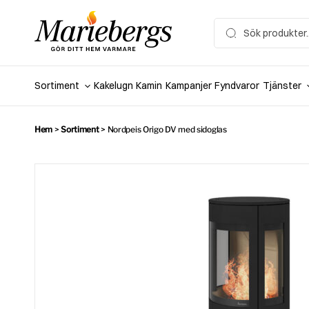
Hoppa
till
Search
for:
innehåll
Sortiment
Kakelugn
Kamin
Kampanjer
Fyndvaror
Tjänster
Hem
>
Sortiment
>
Nordpeis Origo DV med sidoglas