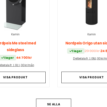
Kamin
Kamin
rdpeis Me steel med
Nordpeis Origo utan si
sideglass
Det
29 900
kr
24 
I lager
urs
pri
44 700
kr
I lager
Delbetala fr. 1 082,00 kr/
var:
29
900 
lbetala fr. 1 911,00 kr/mån
VISA PRODUKT
VISA PRODUKT
SE ALLA