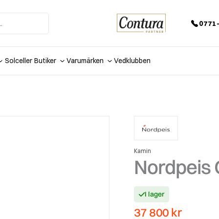
0771-
Solceller
Butiker
Varumärken
Vedklubben
Kamin
Nordpeis 
I lager
37 800
kr