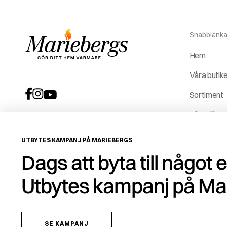
Snabblänka
Hem
Våra butik
Sortiment
Våra tjäns
Vår histori
UTBYTES KAMPANJ PÅ MARIEBERGS
Service &
Dags att byta till något 
reservdela
Utbytes kampanj på Ma
ROT-avdr
SE KAMPANJ