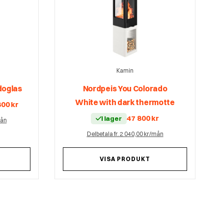
Kamin
doglas
Nordpeis You Colorado
White with dark thermotte
Det
800
kr
prungliga
nuvarande
set
priset
47 800
kr
I lager
mån
är:
24
kr.
800 kr.
Delbetala fr. 2 040,00 kr/mån
VISA PRODUKT