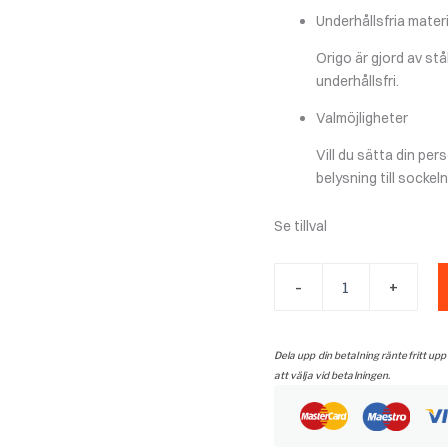
Underhållsfria materi
Origo är gjord av stå
underhållsfri.
Valmöjligheter
Vill du sätta din per
belysning till socke
Se tillval
Nordpeis
-
+
Origo
DV
med
sidoglas
Dela upp din betalning räntefritt upp
mängd
att välja vid betalningen.