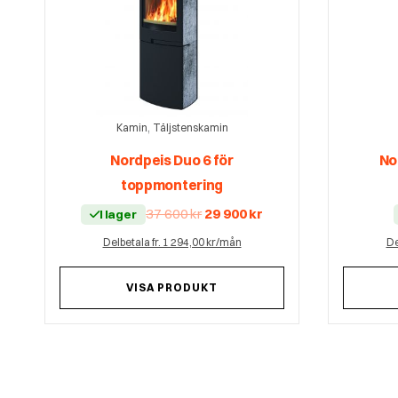
,
Kamin
Täljstenskamin
Nordpeis Duo 6 för
No
toppmontering
Det
Det
37 600
kr
29 900
kr
I lager
ursprungliga
nuvarande
priset
priset
Delbetala fr. 1 294,00 kr/mån
De
var:
är:
37
29
600 kr.
900 kr.
VISA PRODUKT