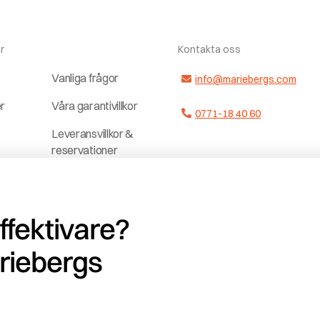
r
Kontakta oss
Vanliga frågor
info@mariebergs.com
er
Våra garantivillkor
0771-18 40 60
Leveransvillkor &
reservationer
ter
Dela upp
a
betalningen
effektivare?
Jobba hos och
r
med oss
riebergs
ag
Vedklubben