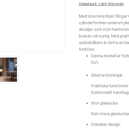
Delbetala fr. 1 623,00 kr/mån
Med sina rena linjer fångar
cylinderformen understryke
detaljer som stör harmonin
brasan väl synlig. Med pra
askbehållare är detta en k
funktion.
Denna modell är förbe
DV).
Smarta lösningar
Praktiska funktioner
funktionellt handtag
Stor glaslucka
Den stora glasluckan 
Stilsäker design