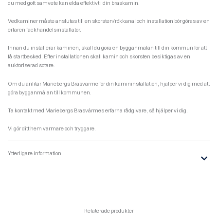
du med gott samvete kan elda effektivt i din braskamin.
Vedkaminer måste anslutas till en skorsten/rökkanal och installation bör göras av en
erfaren fackhandelsinstallatör.
Innan du installerar kaminen, skall du göra en bygganmälan till din kommun för att
få startbesked. Efter installationen skall kamin och skorsten besiktigas av en
auktoriserad sotare.
Om du anlitar Mariebergs Brasvärme för din kamininstallation, hjälper vi dig med att
göra bygganmälan till kommunen.
Ta kontakt med Mariebergs Brasvärmes erfarna rådgivare, så hjälper vi dig.
Vi gör ditt hem varmare och tryggare.
Ytterligare information
Relaterade produkter