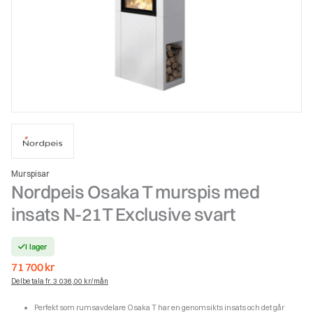
Murspisar
Nordpeis Osaka T murspis med
insats N-21T Exclusive svart
I lager
71 700
kr
Delbetala fr. 3 036,00 kr/mån
Perfekt som rumsavdelare Osaka T har en genomsikts insats och det går