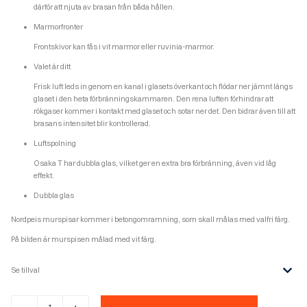
därför att njuta av brasan från båda hållen.
Marmorfronter
Frontskivor kan fås i vit marmor eller ruvinia-marmor.
Valet är ditt
Frisk luft leds in genom en kanal i glasets överkant och flödar ner jämnt längs
glaset i den heta förbränningskammaren. Den rena luften förhindrar att
rökgaser kommer i kontakt med glaset och sotar ner det. Den bidrar även till att
brasans intensitet blir kontrollerad.
Luftspolning
Osaka T har dubbla glas, vilket ger en extra bra förbränning, även vid låg
effekt.
Dubbla glas
Nordpeis murspisar kommer i betongomramning, som skall målas med valfri färg.
På bilden är murspisen målad med vit färg.
Se tillval
Nordpeis