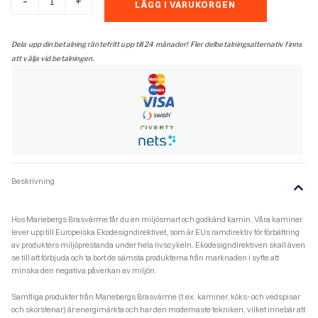
-
+
LÄGG I VARUKORGEN
Osaka
T
murspis
Dela upp din betalning räntefritt upp till 24 månader! Fler delbetalningsalternativ finns
med
att välja vid betalningen.
insats
N-
21T
Exclusive
svart
mängd
Beskrivning
Hos Mariebergs Brasvärme får du en miljösmart och godkänd kamin. Våra kaminer
lever upp till Europeiska Ekodesigndirektivet, som är EUs ramdirektiv för förbättring
av produkters miljöprestanda under hela livscykeln. Ekodesigndirektiven skall även
se till att förbjuda och ta bort de sämsta produkterna från marknaden i syfte att
minska den negativa påverkan av miljön.
Samtliga produkter från Mariebergs Brasvärme (t.ex. kaminer, köks- och vedspisar
och skorstenar) är energimärkta och har den modernaste tekniken, vilket innebär att