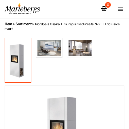
Hoppa
till
innehåll
Hem
>
Sortiment
>
Nordpeis Osaka T murspis med insats N-21T Exclusive
svart