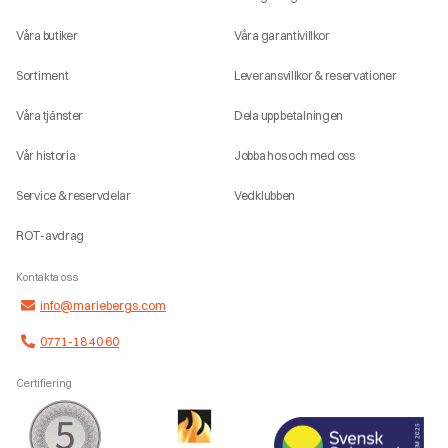
Våra butiker
Våra garantivillkor
Sortiment
Leveransvillkor & reservationer
Våra tjänster
Dela upp betalningen
Vår historia
Jobba hos och med oss
Service & reservdelar
Vedklubben
ROT-avdrag
Kontakta oss
info@mariebergs.com
0771-18 40 60
Certifiering