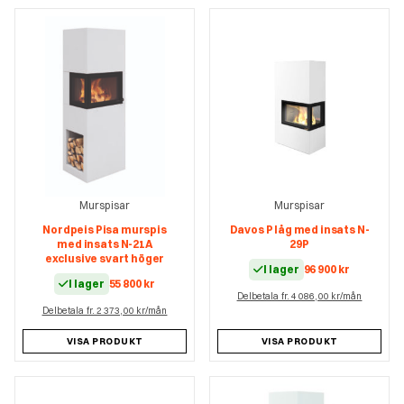
Murspisar
Murspisar
Nordpeis Pisa murspis
Davos P låg med insats N-
med insats N-21A
29P
exclusive svart höger
I lager
96 900
kr
I lager
55 800
kr
Delbetala fr. 4 086,00 kr/mån
Delbetala fr. 2 373,00 kr/mån
VISA PRODUKT
VISA PRODUKT