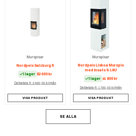
Murspisar
Murspisar
Nordpeis Lisboa Murspis
Nordpeis Salzburg R
med insats S-18U
I lager
82 600
kr
I lager
41 800
kr
Delbetala fr. 3 490,00 kr/mån
Delbetala fr. 1 790,00 kr/mån
VISA PRODUKT
VISA PRODUKT
SE ALLA