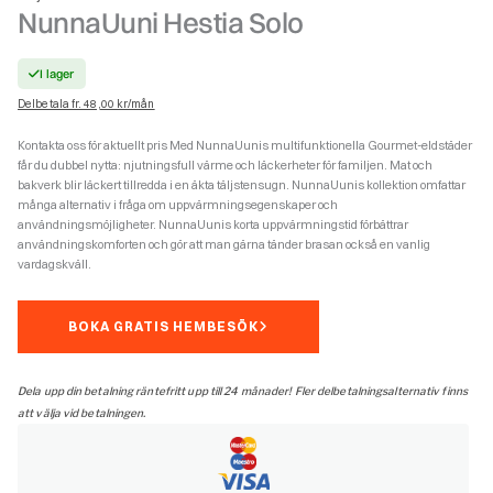
NunnaUuni Hestia Solo
I lager
Delbetala fr. 48,00 kr/mån
Kontakta oss för aktuellt pris Med NunnaUunis multifunktionella Gourmet-eldstäder
får du dubbel nytta: njutningsfull värme och läckerheter för familjen. Mat och
bakverk blir läckert tillredda i en äkta täljstensugn. NunnaUunis kollektion omfattar
många alternativ i fråga om uppvärmningsegenskaper och
användningsmöjligheter. NunnaUunis korta uppvärmningstid förbättrar
användningskomforten och gör att man gärna tänder brasan också en vanlig
vardagskväll.
BOKA GRATIS HEMBESÖK
Dela upp din betalning räntefritt upp till 24 månader! Fler delbetalningsalternativ finns
att välja vid betalningen.