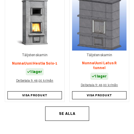
Täljstenskamin
Täljstenskamin
NunnaUuni Latus R
NunnaUuni Hestia Solo-1
tunnel
I lager
I lager
Delbetala fr. 48,00 kr/mån
Delbetala fr. 48,00 kr/mån
VISA PRODUKT
VISA PRODUKT
SE ALLA