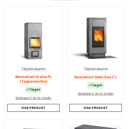
Täljstenskamin
Täljstenskamin
NunnaUuni Gratia PL
NunnaUuni Deko Due C 1
(Toppansluten)
I lager
I lager
Delbetala fr. 48,00 kr/mån
Delbetala fr. 48,00 kr/mån
VISA PRODUKT
VISA PRODUKT