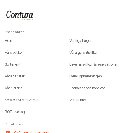
Snabblänkar
Hem
Vanliga frågor
Våra butiker
Våra garantivillkor
Sortiment
Leveransvillkor & reservationer
Våra tjänster
Dela upp betalningen
Vår historia
Jobba hos och med oss
Service & reservdelar
Vedklubben
ROT-avdrag
Kontakta oss
info@mariebergs.com