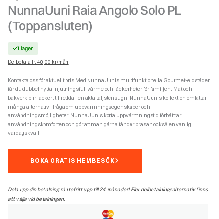
NunnaUuni Raia Angolo Solo PL
(Toppansluten)
I lager
Delbetala fr. 48,00 kr/mån
Kontakta oss för aktuellt pris Med NunnaUunis multifunktionella Gourmet-eldstäder
får du dubbel nytta: njutningsfull värme och läckerheter för familjen. Mat och
bakverk blir läckert tillredda i en äkta täljstensugn. NunnaUunis kollektion omfattar
många alternativ i fråga om uppvärmningsegenskaper och
användningsmöjligheter. NunnaUunis korta uppvärmningstid förbättrar
användningskomforten och gör att man gärna tänder brasan också en vanlig
vardagskväll.
BOKA GRATIS HEMBESÖK
Dela upp din betalning räntefritt upp till 24 månader! Fler delbetalningsalternativ finns
att välja vid betalningen.